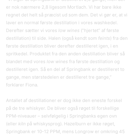
er nok nærmere 2,8 ligesom Mortlach. Vi har bare ikke
regnet det helt så præcist ud som dem. Det vi gør er, at vi
laver en normal første destillation i vores washkedel.
Derefter sætter vi vores
low wines
(”hjertet” af første
destillation) til side. Halen (også kendt som
feints
) fra den
første destillation bliver derefter destilleret igen, i en
spritkedel. Produktet fra den anden destillation bliver så
blandet med vores
low wines
fra første destillation og
destilleret igen. Så en del af Springbank er destilleret to
gange, men størstedelen er destilleret tre gange,”
forklarer Fiona.
Antallet af destillationer er dog ikke den eneste forskel
på de tre whiskyer. De bliver også røget til forskellige
PPM-niveauer – selvfølgelig i Springbanks egen ovn
(eller
kiln
på whiskysprog). Hazelburn er ikke røget,
Springbank er 10-12 PPM, mens Longrow er omkring 45