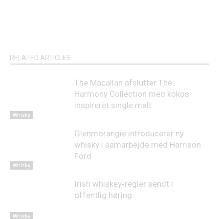
RELATED ARTICLES
The Macallan afslutter The
Harmony Collection med kokos-
inspireret single malt
Whisky
Glenmorangie introducerer ny
whisky i samarbejde med Harrison
Ford
Whisky
Irish whiskey‑regler sendt i
offentlig høring
Whisky