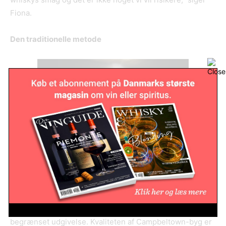
Fiona.
Den traditionelle metode
Springbank er som nævnt selvforsynende fra maltning til
tapning, men de er dog nødt til at få lidt hjælp udefra.
Deres byg bliver dyrket i det nordøstlige Skotland –
bortset fra to uger årligt, hvor de bruger lokal byg til en
begrænset udgivelse. Kvaliteten af Campbeltown-byg er