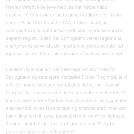
Hedley Wright ikke leve med, så han købte nabo-
destilleriet Glengyle og satte gang i kedlerne for første
gang i 75 år. Derfor måtte SWA trække i land, og
Campbeltown kunne fortsat nyde anerkendelse som en
separat region. Siden har Springbank været regionens
altafgørende drivkraft, der med sin stigende popularitet
igen har sat det historiske område på whiskylandkortet.
Lokalområdet spiller i det hele taget en stor rolle for
Springbank og dets ejere, fortæller Fiona: ”I og med, at vi
står for hele processen her på destilleriet, har vi også
brug for flere hænder end de fleste andre destillerier. Vi
kunne være mere effektive hvis vi købte vores byg maltet
eller sendte vores fade til tapning et andet sted, men det
har vi ikke lyst til. Lokal jobskabelse er en af de vigtigste
årsager til det. F.eks. har vi et sted mellem 10 og 15
personer ansat i vores tappehal.”