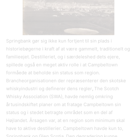
Springbank gør sig ikke kun fortjent til sin plads i
historiebøgerne i kraft af at være gammelt, traditionelt og
familieejet. Destilleriet, og i særdeleshed dets ejere,
spillede også en meget aktiv rolle i at Campbeltown
formåede at beholde sin status som region.
Brancheorganisationen der repræsenterer den skotske
whiskyindustri og definerer dens regler
,
The Scotch
Whisky Association (SWA), havde nemlig omkring
årtusindskiftet planer om at fratage Campbeltown sin
status og i stedet betragte området som en del af
Højlandet. Årsagen var, at en region som minimum skal
have to aktive destillerier. Campbeltown havde kun to,
Springbank og Glen Scotia. Den degradering kunne