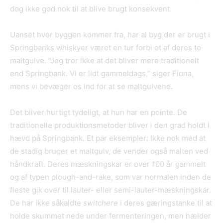
dog ikke god nok til at blive brugt konsekvent.
Uanset hvor byggen kommer fra, har al byg der er brugt i
Springbanks whiskyer været en tur forbi et af deres to
maltgulve. ”Jeg tror ikke at det bliver mere traditionelt
end Springbank. Vi er lidt gammeldags,” siger Fiona,
mens vi bevæger os ind for at se maltgulvene.
Det bliver hurtigt tydeligt, at hun har en pointe. De
traditionelle produktionsmetoder bliver i den grad holdt i
hævd på Springbank. Et par eksempler: Ikke nok med at
de stadig bruger et maltgulv, de vender også malten ved
håndkraft. Deres mæskningskar er over 100 år gammelt
og af typen plough-and-rake, som var normalen inden de
fleste gik over til lauter- eller semi-lauter-mæskningskar.
De har ikke såkaldte
switchere
i deres gæringstanke til at
holde skummet nede under fermenteringen, men hælder