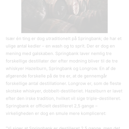
Især én ting er dog utraditionelt på Springbank; de har et
ulige antal kedler – en wash og to sprit. Der er dog en
mening med galskaben. Springbank laver nemlig tre
forskellige destillater der efter modning bliver til de tre
whiskyer Hazelburn, Springbank og Longrow. En af de
afgørende forskelle på de tre er, at de gennemgår
forskellige antal destillationer. Longrow er, som de fleste
skotske whiskyer, dobbelt-destilleriet. Hazelburn er lavet
efter den irske tradition, hvilket vil sige triple-destilleret.
Springbank er officielt destilleret 2,5 gange –
virkeligheden er dog en smule mere kompliceret:
”Vi siger at Springbank er destilleret 2,5 gange, men det