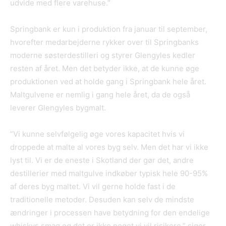
udvide med flere varehuse.”
Springbank er kun i produktion fra januar til september,
hvorefter medarbejderne rykker over til Springbanks
moderne søsterdestilleri og styrer Glengyles kedler
resten af året. Men det betyder ikke, at de kunne øge
produktionen ved at holde gang i Springbank hele året.
Maltgulvene er nemlig i gang hele året, da de også
leverer Glengyles bygmalt.
”Vi kunne selvfølgelig øge vores kapacitet hvis vi
droppede at malte al vores byg selv. Men det har vi ikke
lyst til. Vi er de eneste i Skotland der gør det, andre
destillerier med maltgulve indkøber typisk hele 90-95%
af deres byg maltet. Vi vil gerne holde fast i de
traditionelle metoder. Desuden kan selv de mindste
ændringer i processen have betydning for den endelige
whiskys smag og det er ikke noget vi vil risikere,” siger