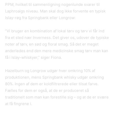
PPM, hvilket til sammenligning nogenlunde svarer til
Laphroaigs niveau. Man skal dog ikke forvente en typisk
Islay-røg fra Springbank eller Longrow:
”Vi bruger en kombination af lokal tørv og tørv vi får ind
fra et sted nær Inverness. Det giver os, udover de typiske
noter af tørv, en sød og floral smag. Så det er meget
anderledes end den mere medicinske smag tørv man kan
få i Islay-whiskyer,” siger Fiona.
Hazelburn og Longrow udgør hver omkring 10% af
produktionen, mens Springbank whisky udgør omkring
80%. Ingen af dem er koldfiltrerede eller tilsat farve.
Fælles for dem er også, at de er produceret så
traditionelt som man kan forestille sig – og at de er svære
at få fingrene i.