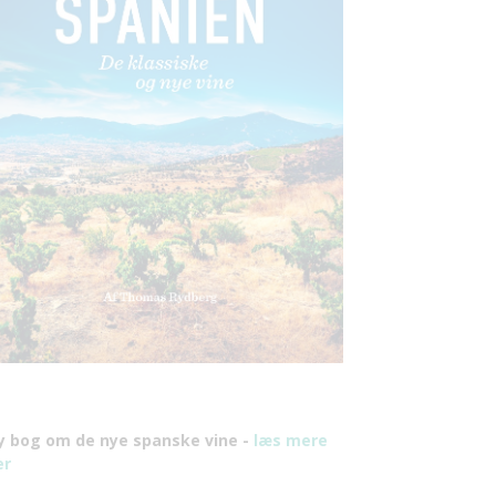
y bog om de nye spanske vine -
læs mere
er