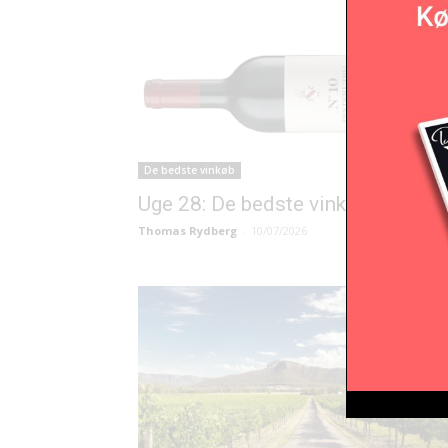
De bedste vinkøb
Uge 28: De bedste vinkøb
Thomas Rydberg
-
10/07/2026