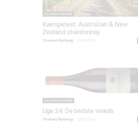
De bedste vinkøb
Kæmpetest: Australian & New
Zealand chardonnay
Thomas Rydberg
-
26/06/2026
De bedste vinkøb
Uge 24: De bedste vinkøb
Thomas Rydberg
-
12/06/2026