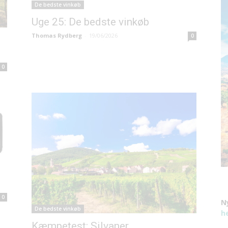
De bedste vinkøb
Uge 25: De bedste vinkøb
Thomas Rydberg
-
19/06/2026
0
0
0
N
De bedste vinkøb
h
Kæmpetest: Silvaner