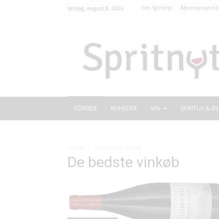
Om Spritnyt
Abonnement D
lørdag, august 8, 2026
FORSIDE
NYHEDER
VIN
SPIRITUS & ØL
Home
De bedste vinkøb
De bedste vinkøb