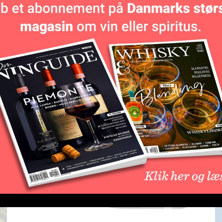
De bedste vinkøb
Uge 27: De bedste vinkøb
0
Thomas Rydberg
-
03/07/2026
0
L
be