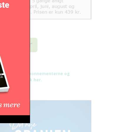
æs mere om abonnementerne og
tingelser - klik her.