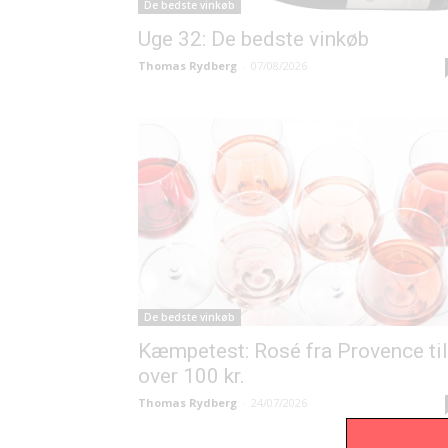
De bedste vinkøb
Uge 32: De bedste vinkøb
Thomas Rydberg
-
07/08/2026
De bedste vinkøb
Kæmpetest: Rosé fra Provence til
over 100 kr.
Thomas Rydberg
-
24/07/2026