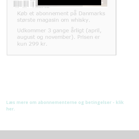
Læs mere om abonnementerne og betingelser - klik
her.