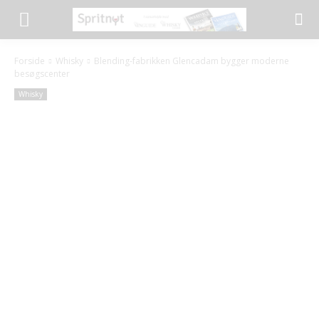
Forside
Whisky
Blending-fabrikken Glencadam bygger moderne
besøgscenter
Whisky