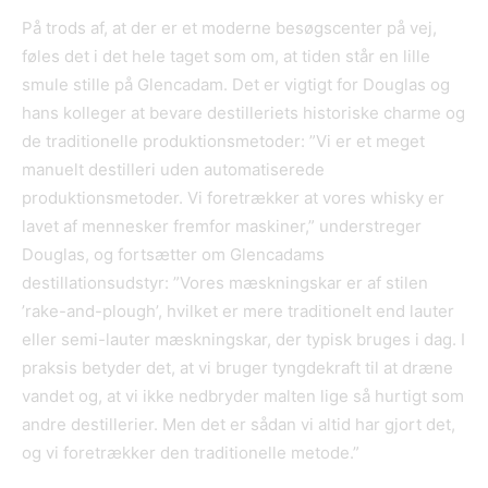
På trods af, at der er et moderne besøgscenter på vej,
føles det i det hele taget som om, at tiden står en lille
smule stille på Glencadam. Det er vigtigt for Douglas og
hans kolleger at bevare destilleriets historiske charme og
de traditionelle produktionsmetoder: ”Vi er et meget
manuelt destilleri uden automatiserede
produktionsmetoder. Vi foretrækker at vores whisky er
lavet af mennesker fremfor maskiner,” understreger
Douglas, og fortsætter om Glencadams
destillationsudstyr: ”Vores mæskningskar er af stilen
’rake-and-plough’, hvilket er mere traditionelt end lauter
eller semi-lauter mæskningskar, der typisk bruges i dag. I
praksis betyder det, at vi bruger tyngdekraft til at dræne
vandet og, at vi ikke nedbryder malten lige så hurtigt som
andre destillerier. Men det er sådan vi altid har gjort det,
og vi foretrækker den traditionelle metode.”