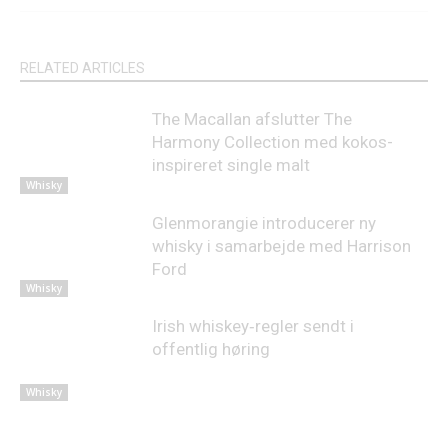
RELATED ARTICLES
The Macallan afslutter The
Harmony Collection med kokos-
inspireret single malt
Whisky
Glenmorangie introducerer ny
whisky i samarbejde med Harrison
Ford
Whisky
Irish whiskey‑regler sendt i
offentlig høring
Whisky