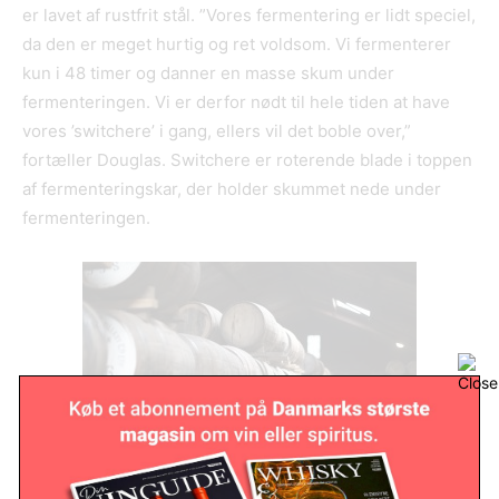
er lavet af rustfrit stål. ”Vores fermentering er lidt speciel,
da den er meget hurtig og ret voldsom. Vi fermenterer
kun i 48 timer og danner en masse skum under
fermenteringen. Vi er derfor nødt til hele tiden at have
vores ’switchere’ i gang, ellers vil det boble over,”
fortæller Douglas. Switchere er roterende blade i toppen
af fermenteringskar, der holder skummet nede under
fermenteringen.