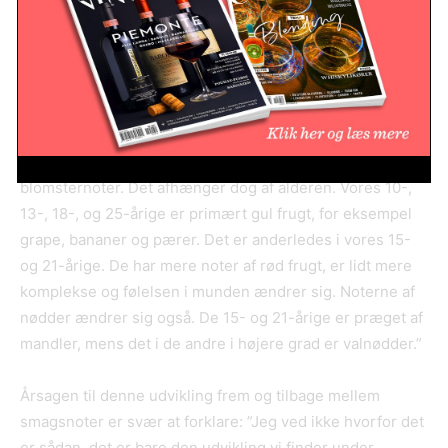
Glencadam har to ’dunnage’ lagringshaller, hvor
fremtidige besøgende både kan finde tønder med
Glencadam og forskellige tønder fra andre destillerier,
der er indkøbt til brug i blends. Her kan Douglas give et
interessant indblik i, hvordan whisky kan udvikle sig
under lagringen: ”Som udgangspunkt vil jeg definere
Glencadam som meget let og frugtig whisky med
blomsternoter. Det afhænger dog af alderen. Vores 10-,
13-, 18-, og 25-årige er primært gul frugt, for eksempel
grape, bananer og pærer. Det er anderledes i vores 15-
og 21-årige. De har mere noter af rød frugt, er lidt mere
komplekse og følelsen i munden ændrer sig. Noterne af
nødder ændrer sig også. De 15- og 21-årige er præget af
mandler, mens det i de andre i højere grad er valnødder.”
Årsagen til denne udvikling frem og tilbage mellem
smagsnoter er svær at forklare: ”Jeg ved ikke hvorfor det
er sådan, det er bare den udvikling vi finder under