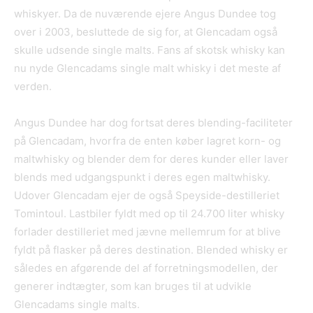
whiskyer. Da de nuværende ejere Angus Dundee tog
over i 2003, besluttede de sig for, at Glencadam også
skulle udsende single malts. Fans af skotsk whisky kan
nu nyde Glencadams single malt whisky i det meste af
verden.
Angus Dundee har dog fortsat deres blending-faciliteter
på Glencadam, hvorfra de enten køber lagret korn- og
maltwhisky og blender dem for deres kunder eller laver
blends med udgangspunkt i deres egen maltwhisky.
Udover Glencadam ejer de også Speyside-destilleriet
Tomintoul. Lastbiler fyldt med op til 24.700 liter whisky
forlader destilleriet med jævne mellemrum for at blive
fyldt på flasker på deres destination. Blended whisky er
således en afgørende del af forretningsmodellen, der
generer indtægter, som kan bruges til at udvikle
Glencadams single malts.