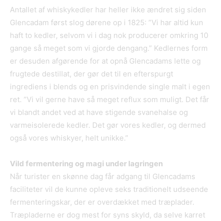
Antallet af whiskykedler har heller ikke ændret sig siden
Glencadam først slog dørene op i 1825: ”Vi har altid kun
haft to kedler, selvom vi i dag nok producerer omkring 10
gange så meget som vi gjorde dengang.” Kedlernes form
er desuden afgørende for at opnå Glencadams lette og
frugtede destillat, der gør det til en efterspurgt
ingrediens i blends og en prisvindende single malt i egen
ret. ”Vi vil gerne have så meget reflux som muligt. Det får
vi blandt andet ved at have stigende svanehalse og
varmeisolerede kedler. Det gør vores kedler, og dermed
også vores whiskyer, helt unikke.”
Vild fermentering og magi under lagringen
Når turister en skønne dag får adgang til Glencadams
faciliteter vil de kunne opleve seks traditionelt udseende
fermenteringskar, der er overdækket med træplader.
Træpladerne er dog mest for syns skyld, da selve karret