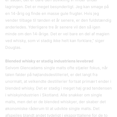
lagringen. Det er meget besynderligt. Jeg kan smage på
en 14-årig og finde en masse gule frugter. Hvis jeg
vender tilbage til tønden et år senere, er den fuldstændig
anderledes. Yderligere tre år senere vil den så igen
minde om den 14-årige. Det er vel bare en del af magien
ved whisky, som vi stadig ikke helt kan forklare,” siger
Douglas.
Blended whisky er stadig industriens levebrød
Selvom Glencadams single malts ofte stjæler fokus, når
talen falder på højlandsdestilleriet, er det langt fra
unormalt, at velkendte destillerier fortsat primært ender i
blended whisky. Det er stadig i meget høj grad tendensen
i whiskyindustrien i Skotland. Alle snakker om single
malts, men det er de blended whiskyer, der skaber det
økonomiske råderum til at udvikle single malts. Det
afspejles blandt andet tydeligt i eksporttallene for de to