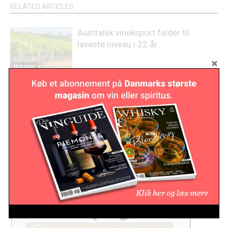
RELATED ARTICLES
Australsk vineksport falder til
laveste niveau i 22 år
Nyheder
Lovende høst på Sicilien
Nyheder
Vinverdenen mister en pioner:
Emidio Pepe er død
Nyheder