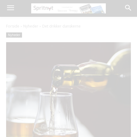
Forside
Nyheder
Det drikker danskerne
Nyheder