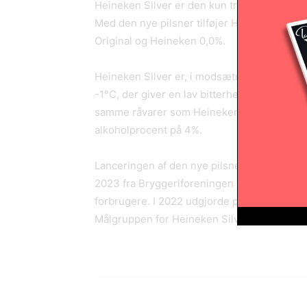
Heineken Silver er den kun tredje ølvarian
Med den nye pilsner tilføjer Heineken en ny 
Original og Heineken 0,0%.
Heineken Silver er, i modsætning til de fle
-1°C, der giver en lav bitterhed og en ekst
samme råvarer som Heineken Original og He
alkoholprocent på 4%.
Lanceringen af den nye pilsner forventes at
2023 fra Bryggeriforeningen viser, at pils
forbrugere. I 2022 udgjorde pilsnervariante
Målgruppen for Heineken Silver er især de