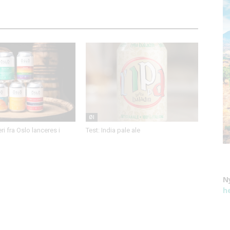
Øl
i fra Oslo lanceres i
Test: India pale ale
N
h