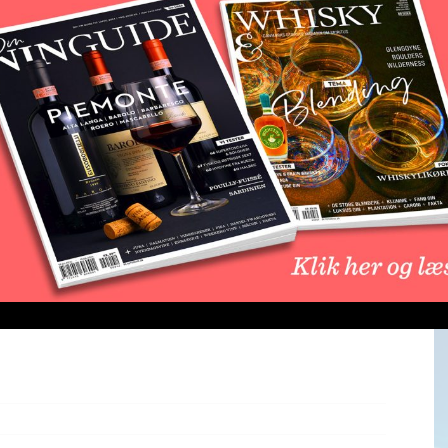
t i Danmark siden grundlæggelsen af Heineken i 1873.
smagsprofil til porteføljen, der ellers tæller Heineken
ste andre øl, brygget med en iskold lagringsproces ved
ra forfriskende smag. Den nye pilsner er brygget på
ineken 0,0%, men adskiller sig med en lavere
L
be
 falde i danskernes smag. En nylig undersøgelse fra
ner er den mest populære øltype blandt de danske
r hele 58,7% af det samlede ølforbrug i Danmark.
n unge målgruppe.