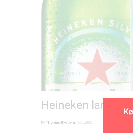
Heineken lancerer 
By
Thomas Rydberg
15/05/2023