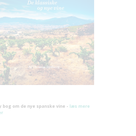
y bog om de nye spanske vine -
læs mere
er