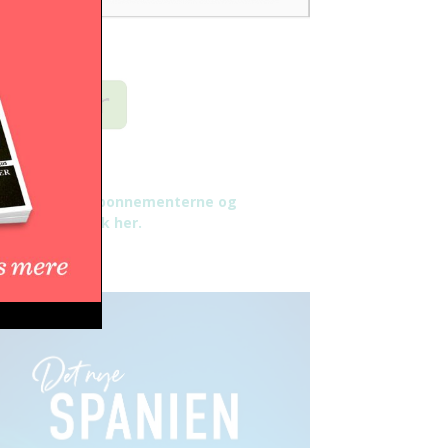
æs mere om abonnementerne og
tingelser - klik her.