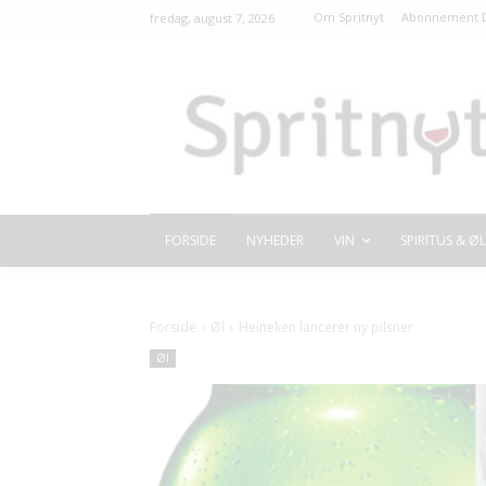
Om Spritnyt
Abonnement D
fredag, august 7, 2026
FORSIDE
NYHEDER
VIN
SPIRITUS & ØL
Forside
Øl
Heineken lancerer ny pilsner
Øl