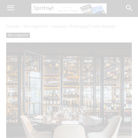
Forside
Bliv inspireret
Getaway: På besøg på Hotel Skansen
Bliv inspireret