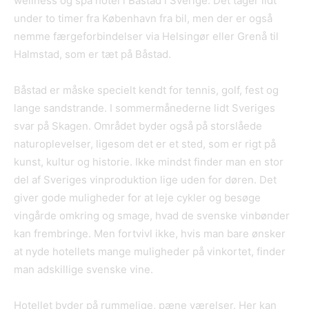
wellness og spa hotel i Båstad i Sverige. Det tager lidt
under to timer fra København fra bil, men der er også
nemme færgeforbindelser via Helsingør eller Grenå til
Halmstad, som er tæt på Båstad.
Båstad er måske specielt kendt for tennis, golf, fest og
lange sandstrande. I sommermånederne lidt Sveriges
svar på Skagen. Området byder også på storslåede
naturoplevelser, ligesom det er et sted, som er rigt på
kunst, kultur og historie. Ikke mindst finder man en stor
del af Sveriges vinproduktion lige uden for døren. Det
giver gode muligheder for at leje cykler og besøge
vingårde omkring og smage, hvad de svenske vinbønder
kan frembringe. Men fortvivl ikke, hvis man bare ønsker
at nyde hotellets mange muligheder på vinkortet, finder
man adskillige svenske vine.
Hotellet byder på rummelige, pæne værelser. Her kan