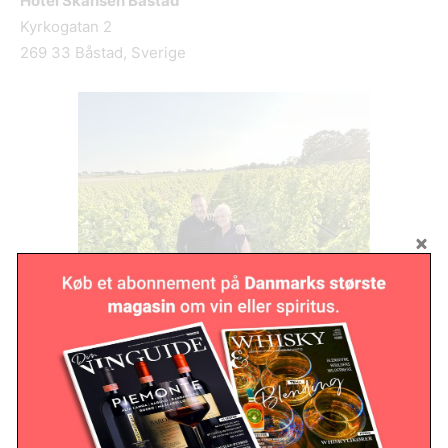
Hotel Skansen B
å
stad
Kyrkogatan 2
269 33 Båstad, Sverige
Ljungbyholms Ving
ård
Ikke langt fra Hotel Skansen kan man besøge