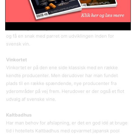
Ljungbyholms Vingård, som drives af Annika og Joakim
Palm. Her kan man købe en smagning med en række
forskellige vine fra gården, som arbejder med forskellige
druer. En god mulighed for at få et indtryk af svensk vin
og få en snak med parret om udviklingen inden for
svensk vin.
Vinkortet
Vinkortet er på den ene side klassisk med en række
kendte producenter. Men derudover har man fundet
plads til en række spændende, nye producenter fra
yderområder på vej frem. Herudover er der også et flot
udvalg af svenske vine.
Kaltbadhus
Har man behov for afslapning, er det en god idé at bruge
tid i hotellets Kaltbadhus med opvarmet japansk pool