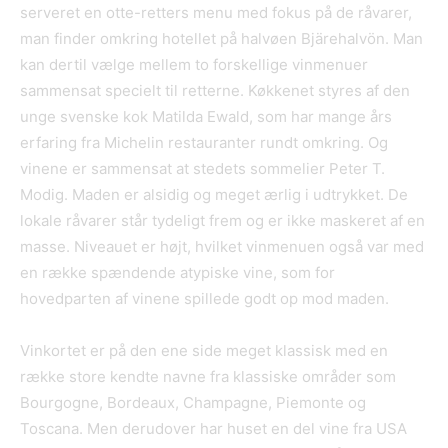
serveret en otte-retters menu med fokus på de råvarer,
man finder omkring hotellet på halvøen Bjärehalvön. Man
kan dertil vælge mellem to forskellige vinmenuer
sammensat specielt til retterne. Køkkenet styres af den
unge svenske kok Matilda Ewald, som har mange års
erfaring fra Michelin restauranter rundt omkring. Og
vinene er sammensat at stedets sommelier Peter T.
Modig. Maden er alsidig og meget ærlig i udtrykket. De
lokale råvarer står tydeligt frem og er ikke maskeret af en
masse. Niveauet er højt, hvilket vinmenuen også var med
en række spændende atypiske vine, som for
hovedparten af vinene spillede godt op mod maden.
Vinkortet er på den ene side meget klassisk med en
række store kendte navne fra klassiske områder som
Bourgogne, Bordeaux, Champagne, Piemonte og
Toscana. Men derudover har huset en del vine fra USA