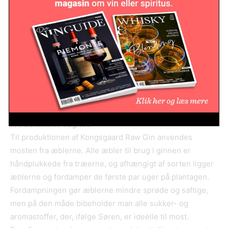
i.
Året efter, i 2017, faldt valget på Holsteiner Cox, der er en
lidt mere krydret og mindre syreholdig æblesort end
Guldborg. Holsteiner Cox er en sort af Cox Orange-æblet
fra Schleswig-Holsten, og ifølge Søren er Holsteiner Cox
det fineste og bedste spise- og presæble af Cox i
Danmark.
Fra Lolland til Cognac
Til produktionen af Kongsgaard Raw Gin anvendes
mosten fra æblerne. Alle æbler til brug i ginnen er
håndplukkede fra træerne, og afhængigt af sorten ligger
æblerne og fordamper de første par uger på plantagen.
Fordampningen gør æblerne mindre sprøde og saftige,
men på den måde bibeholder man alle sukker- og
aromastoffer, der, ifølge Søren, er ideelle til most.