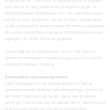
ginproducenter i Danmark. Vi kiggede derfor til England,
hvor de har en lang tradition for produktion af gin. Vi
fandt små setups (destillerier, red.), der værnede meget
om deres egne produkter, og hos de store setups havde
vi ikke mulighed for at have hands-on med i produktionen
af hverken alkoholbasen og selve destillationen af vores
egen gin,” fortæller Søren Kongsgaard.
Valget faldt derfor på Audemus Spirits, som med stor
ekspertise producerer forskellig slags spiritus fra deres
destilleri i Cognac i Frankrig.
Danske æbler som nøgleingrediens
Søren Kongsgaard er en kæmpe æblenørd. Han er
opvokset omgivet af æbler i alle afskygninger. Derfor var
der heller ingen tvivl, da de gik i gang med at udvikle
deres gin. Helt fra starten har danske æbler været hjertet
af Kongsgaard Raw Gin. Og det er bestemt ikke