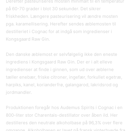
Derefter pasteuriseres mosten minimalt til en temperatur
på 60-70 grader i blot 30 sekunder. Det sikrer
friskheden. Længere pasteurisering vil ændre mosten
pga. karamellisering. Herefter sendes æblemosten til
destilleriet i Cognac for at indgå som ingredienser i
Kongsgaard Raw Gin.
Den danske æblemost er selvfølgelig ikke den eneste
ingrediens i Kongsgaard Raw Gin. Der er i alt elleve
ingredienser at finde i ginnen, som ud over æblerne
tæller enebær, friske citroner, ingefær, forkullet egetræ,
harpiks, kanel, korianderfrø, galangarod, lakridsrod og
jordmandler.
Produktionen foregår hos Audemus Spirits i Cognac i en
800-liter stor Charentais-destillator over åben ild. Her
destilleres den neutrale alkoholbase på 96,3% over flere
omgange. Alkoholbasen er lavet på fransk vinterhvede fra