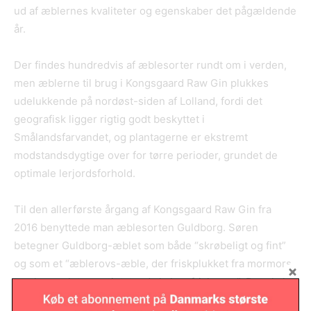
ud af æblernes kvaliteter og egenskaber det pågældende
år.
Der findes hundredvis af æblesorter rundt om i verden,
men æblerne til brug i Kongsgaard Raw Gin plukkes
udelukkende på nordøst-siden af Lolland, fordi det
geografisk ligger rigtig godt beskyttet i
Smålandsfarvandet, og plantagerne er ekstremt
modstandsdygtige over for tørre perioder, grundet de
optimale lerjordsforhold.
Til den allerførste årgang af Kongsgaard Raw Gin fra
2016 benyttede man æblesorten Guldborg. Søren
betegner Guldborg-æblet som både “skrøbeligt og fint”
og som et “æblerovs-æble, der friskplukket fra mormors
træ har en let rosa tint, tynd skal og frisk syre”. Det skal
mostes med det samme, fordi der ikke er så meget vand