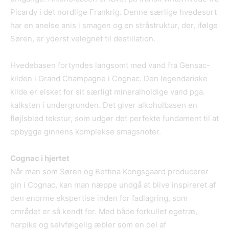
Picardy i det nordlige Frankrig. Denne særlige hvedesort
har en anelse anis i smagen og en stråstruktur, der, ifølge
Søren, er yderst velegnet til destillation.
Hvedebasen fortyndes langsomt med vand fra Gensac-
kilden i Grand Champagne i Cognac. Den legendariske
kilde er elsket for sit særligt mineralholdige vand pga.
kalksten i undergrunden. Det giver alkoholbasen en
fløjlsblød tekstur, som udgør det perfekte fundament til at
opbygge ginnens komplekse smagsnoter.
Cognac i hjertet
Når man som Søren og Bettina Kongsgaard producerer
gin i Cognac, kan man næppe undgå at blive inspireret af
den enorme ekspertise inden for fadlagring, som
området er så kendt for. Med både forkullet egetræ,
harpiks og selvfølgelig æbler som en del af