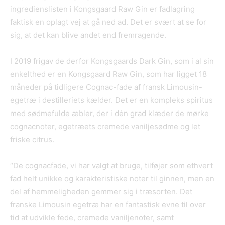
ingredienslisten i Kongsgaard Raw Gin er fadlagring
faktisk en oplagt vej at gå ned ad. Det er svært at se for
sig, at det kan blive andet end fremragende.
I 2019 frigav de derfor Kongsgaards Dark Gin, som i al sin
enkelthed er en Kongsgaard Raw Gin, som har ligget 18
måneder på tidligere Cognac-fade af fransk Limousin-
egetræ i destilleriets kælder. Det er en kompleks spiritus
med sødmefulde æbler, der i dén grad klæder de mørke
cognacnoter, egetræets cremede vaniljesødme og let
friske citrus.
“De cognacfade, vi har valgt at bruge, tilføjer som ethvert
fad helt unikke og karakteristiske noter til ginnen, men en
del af hemmeligheden gemmer sig i træsorten. Det
franske Limousin egetræ har en fantastisk evne til over
tid at udvikle fede, cremede vaniljenoter, samt