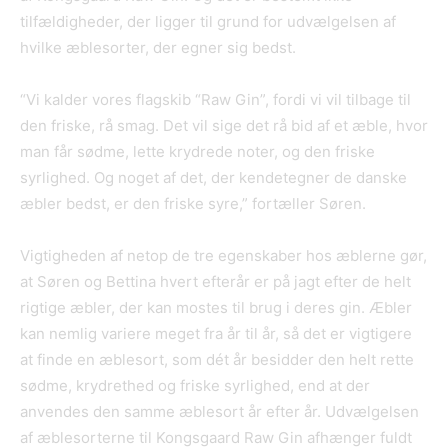
tilfældigheder, der ligger til grund for udvælgelsen af
hvilke æblesorter, der egner sig bedst.
“Vi kalder vores flagskib “Raw Gin”, fordi vi vil tilbage til
den friske, rå smag. Det vil sige det rå bid af et æble, hvor
man får sødme, lette krydrede noter, og den friske
syrlighed. Og noget af det, der kendetegner de danske
æbler bedst, er den friske syre,” fortæller Søren.
Vigtigheden af netop de tre egenskaber hos æblerne gør,
at Søren og Bettina hvert efterår er på jagt efter de helt
rigtige æbler, der kan mostes til brug i deres gin. Æbler
kan nemlig variere meget fra år til år, så det er vigtigere
at finde en æblesort, som dét år besidder den helt rette
sødme, krydrethed og friske syrlighed, end at der
anvendes den samme æblesort år efter år. Udvælgelsen
af æblesorterne til Kongsgaard Raw Gin afhænger fuldt