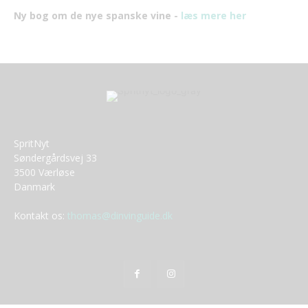
Ny bog om de nye spanske vine -
læs mere her
SpritNyt
Søndergårdsvej 33
3500 Værløse
Danmark
Kontakt os:
thomas@dinvinguide.dk