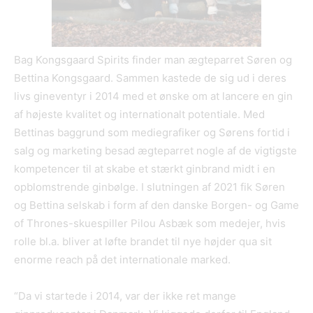
Bag Kongsgaard Spirits finder man ægteparret Søren og
Bettina Kongsgaard. Sammen kastede de sig ud i deres
livs gineventyr i 2014 med et ønske om at lancere en gin
af højeste kvalitet og internationalt potentiale. Med
Bettinas baggrund som mediegrafiker og Sørens fortid i
salg og marketing besad ægteparret nogle af de vigtigste
kompetencer til at skabe et stærkt ginbrand midt i en
opblomstrende ginbølge. I slutningen af 2021 fik Søren
og Bettina selskab i form af den danske Borgen- og Game
of Thrones-skuespiller Pilou Asbæk som medejer, hvis
rolle bl.a. bliver at løfte brandet til nye højder qua sit
enorme reach på det internationale marked.
“Da vi startede i 2014, var der ikke ret mange