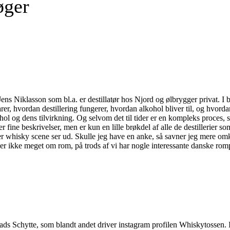
øger
Jens Niklasson som bl.a. er destillatør hos Njord og ølbrygger privat. I
r, hvordan destillering fungerer, hvordan alkohol bliver til, og hvordan 
l og dens tilvirkning. Og selvom det til tider er en kompleks proces, så 
ine beskrivelser, men er kun en lille brøkdel af alle de destillerier so
ler whisky scene ser ud. Skulle jeg have en anke, så savner jeg mere o
ller ikke meget om rom, på trods af vi har nogle interessante danske rom
s Schytte, som blandt andet driver instagram profilen Whiskytossen. 