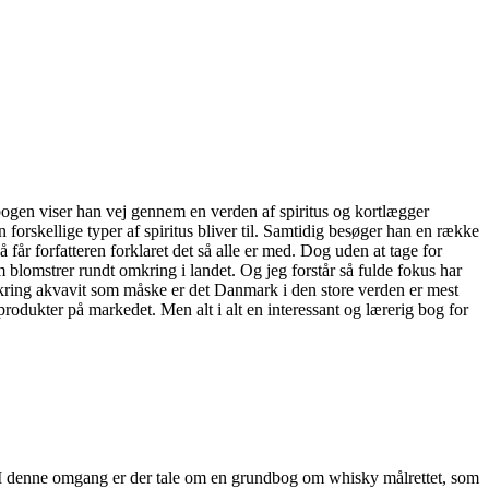
 bogen viser han vej gennem en verden af spiritus og kortlægger
forskellige typer af spiritus bliver til. Samtidig besøger han en række
får forfatteren forklaret det så alle er med. Dog uden at tage for
m blomstrer rundt omkring i landet. Og jeg forstår så fulde fokus har
mkring akvavit som måske er det Danmark i den store verden er mest
produkter på markedet. Men alt i alt en interessant og lærerig bog for
I denne omgang er der tale om en grundbog om whisky målrettet, som