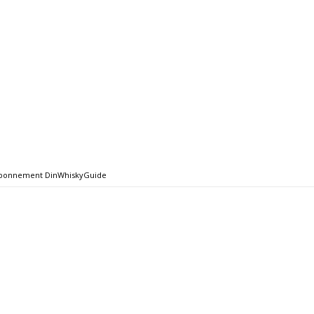
bonnement DinWhiskyGuide
ON
EVENTS
ABONNEMENT
BØGER
OM SPRITNYT