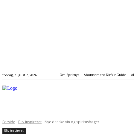
Om Spritnyt
Abonnement DinVinGuide
A
fredag, august 7, 2026
FORSIDE
NYHEDER
VIN
SPIRITUS & ØL
INSPIRATI
Forside
Bliv inspireret
Nye danske vin og spiritusbøger
Bliv inspireret