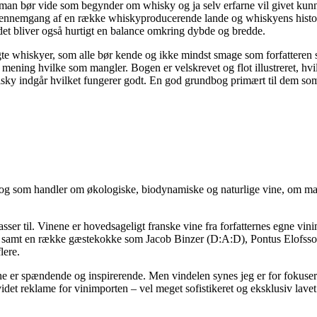
an bør vide som begynder om whisky og ja selv erfarne vil givet kunne f
n gennemgang af en række whiskyproducerende lande og whiskyens histor
 det bliver også hurtigt en balance omkring dybde og bredde.
te whiskyer, som alle bør kende og ikke mindst smage som forfatteren s
ening hvilke som mangler. Bogen er velskrevet og flot illustreret, hvilk
hisky indgår hvilket fungerer godt. En god grundbog primært til dem som
og som handler om økologiske, biodynamiske og naturlige vine, om made
sser til. Vinene er hovedsageligt franske vine fra forfatternes egne vin
elv samt en række gæstekokke som Jacob Binzer (D:A:D), Pontus Elofss
lere.
e er spændende og inspirerende. Men vindelen synes jeg er for fokusere
det reklame for vinimporten – vel meget sofistikeret og eksklusiv lavet.