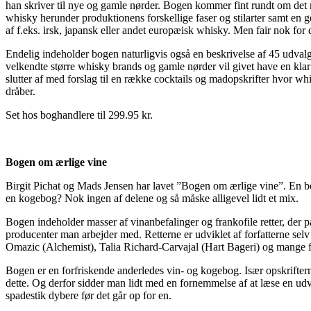
han skriver til nye og gamle nørder. Bogen kommer fint rundt om det m
whisky herunder produktionens forskellige faser og stilarter samt e
af f.eks. irsk, japansk eller andet europæisk whisky. Men fair nok for
Endelig indeholder bogen naturligvis også en beskrivelse af 45 udvalg
velkendte større whisky brands og gamle nørder vil givet have en klar m
slutter af med forslag til en række cocktails og madopskrifter hvor w
dråber.
Set hos boghandlere til 299.95 kr.
Bogen om ærlige vine
Birgit Pichat og Mads Jensen har lavet ”Bogen om ærlige vine”. En b
en kogebog? Nok ingen af delene og så måske alligevel lidt et mix.
Bogen indeholder masser af vinanbefalinger og frankofile retter, der pa
producenter man arbejder med. Retterne er udviklet af forfatterne s
Omazic (Alchemist), Talia Richard-Carvajal (Hart Bageri) og mange f
Bogen er en forfriskende anderledes vin- og kogebog. Især opskriftern
dette. Og derfor sidder man lidt med en fornemmelse af at læse en udvi
spadestik dybere før det går op for en.