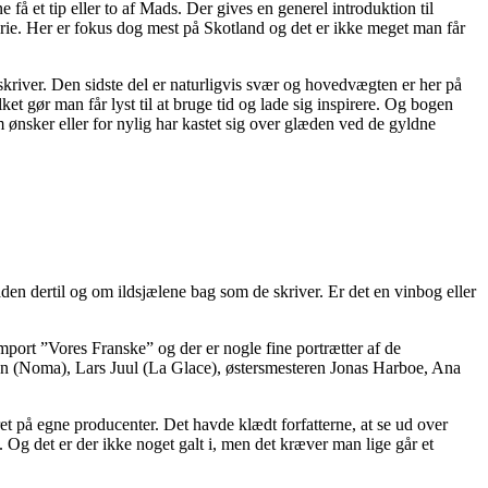
å et tip eller to af Mads. Der gives en generel introduktion til
ie. Her er fokus dog mest på Skotland og det er ikke meget man får
kriver. Den sidste del er naturligvis svær og hovedvægten er her på
et gør man får lyst til at bruge tid og lade sig inspirere. Og bogen
 ønsker eller for nylig har kastet sig over glæden ved de gyldne
n dertil og om ildsjælene bag som de skriver. Er det en vinbog eller
import ”Vores Franske” og der er nogle fine portrætter af de
on (Noma), Lars Juul (La Glace), østersmesteren Jonas Harboe, Ana
t på egne producenter. Det havde klædt forfatterne, at se ud over
 Og det er der ikke noget galt i, men det kræver man lige går et