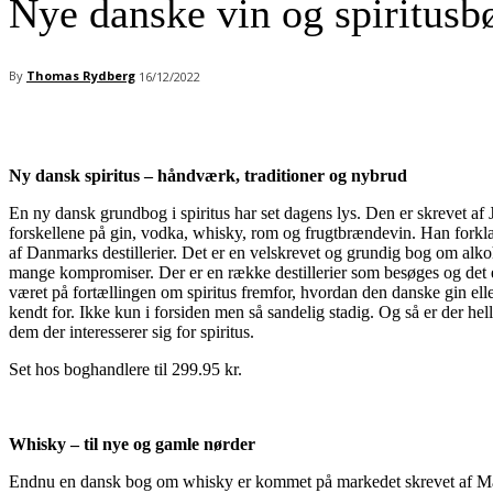
Nye danske vin og spiritusb
By
Thomas Rydberg
16/12/2022
Ny dansk spiritus – håndværk, traditioner og nybrud
En ny dansk grundbog i spiritus har set dagens lys. Den er skrevet af 
forskellene på gin, vodka, whisky, rom og frugtbrændevin. Han forklare
af Danmarks destillerier. Det er en velskrevet og grundig bog om alkoho
mange kompromiser. Der er en række destillerier som besøges og det er f
været på fortællingen om spiritus fremfor, hvordan den danske gin el
kendt for. Ikke kun i forsiden men så sandelig stadig. Og så er der he
dem der interesserer sig for spiritus.
Set hos boghandlere til 299.95 kr.
Whisky – til nye og gamle nørder
Endnu en dansk bog om whisky er kommet på markedet skrevet af Mad