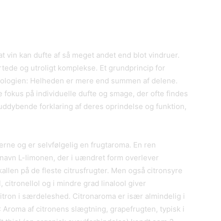
at vin kan dufte af så meget andet end blot vindruer.
rtede og utroligt komplekse. Et grundprincip for
ykologien: Helheden er mere end summen af delene.
e fokus på individuelle dufte og smage, der ofte findes
 uddybende forklaring af deres oprindelse og funktion,
gterne og er selvfølgelig en frugtaroma. En ren
 navn L-limonen, der i uændret form overlever
allen på de fleste citrusfrugter. Men også citronsyre
citronellol og i mindre grad linalool giver
itron i særdeleshed. Citronaroma er især almindelig i
B: Aroma af citronens slægtning, grapefrugten, typisk i