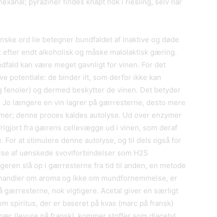
xanal; pyraziner findes knapt nok i riesling, selv når
anske ord lie betegner bundfaldet af inaktive og døde
et efter endt alkoholisk og måske malolaktisk gæring.
fald kan være meget gavnligt for vinen. For det
e potentiale: de binder ilt, som derfor ikke kan
 fenoler) og dermed beskytter de vinen. Det betyder
es. Jo længere en vin lagrer på gærresterne, desto mere
mer; denne proces kaldes autolyse. Ud over enzymer
frigjort fra gærens cellevægge ud i vinen, som deraf
or at stimulere denne autolyse, og til dels også for
se af uønskede svovlforbindelser som H2S
geren slå op i gærresterne fra tid til anden, en metode
 handler om aroma og ikke om mundfornemmelse, er
på gærresterne, nok vigtigere. Acetal giver en særligt
 spiritus, der er baseret på kvas (marc på fransk)
ær (levure på fransk), kommer stoffer som diacetyl