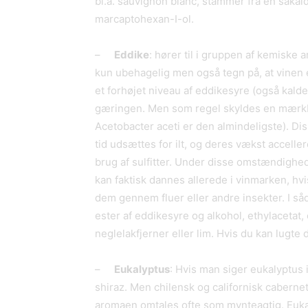
bl.a. sauvignon blanc, stammer fra en såkal
marcaptohexan-I-ol.
–
Eddike
: hører til i gruppen af kemiske
kun ubehagelig men også tegn på, at vinen 
et forhøjet niveau af eddikesyre (også kalde
gæringen. Men som regel skyldes en mærkb
Acetobacter aceti er den almindeligste). Di
tid udsættes for ilt, og deres vækst accell
brug af sulfitter. Under disse omstændighed
kan faktisk dannes allerede i vinmarken, hv
dem gennem fluer eller andre insekter. I så
ester af eddikesyre og alkohol, ethylacetat, e
neglelakfjerner eller lim. Hvis du kan lugte
–
Eukalyptus
: Hvis man siger eukalyptus
shiraz. Men chilensk og californisk caberne
aromaen omtales ofte som mynteagtig. Eukal