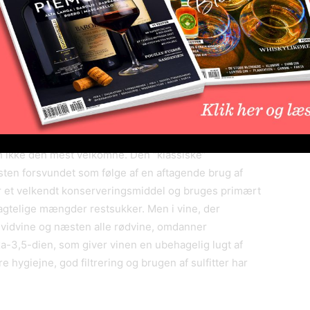
orekommer ofte på bagetiketter. Aromaerne fra disse
 samme måde som forklaret med eukalyptus ovenfor
s). Men der er sikkert også en underjordisk påvirkning,
o-druen og jarilla-planten har vist. For at beskytte
romatiske væsker ud i jorden for at forhindre
 en strategi kaldet allelopati. Og hvis de aromatiske
ages af vinstokke i nærheden?
en ikke den mest velkomne. Den “klassiske”
ten forsvundet som følge af en aftagende brug af
 er et velkendt konserveringsmiddel og bruges primært
ragtelige mængder restsukker. Men i vine, der
vidvine og næsten alle rødvine, omdanner
a-3,5-dien, som giver vinen en ubehagelig lugt af
 hygiejne, god filtrering og brugen af sulfitter har