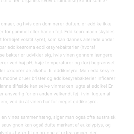
dt thiol (en organisk svovlforbindelse) kendt som 3-
 aromaer, og hvis den dominerer duften, er eddike ikke
er for gammel eller har en fejl. Eddikearomaen skyldes
t forhøjet volatil syre), som kan dannes allerede under
ar eddikearoma eddikesyrebakterier (hvoraf
sse bakterier udvikler sig, hvis vinen gennem længere
ererer ved høj pH, høje temperaturer og (for) begrænset
er oxiderer de alkohol til eddikesyre. Men eddikesyre
is modne druer brister og eddikesyrebakterier inficerer
danne tilfælde kan selve vinmarken lugte af eddike! En
r ansvarlig for en anden velkendt fejl i vin, lugten af
 dem, ved du at vinen har for meget eddikesyre.
 i en vinøs sammenhæng, siger man også ofte australsk
t sauvignon kan også dufte markant af eukalyptys, og
yptus hører til en gruppe af urtearomaer, der