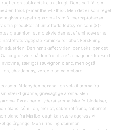
frugt er en subtropisk citrusfrugt. Dens saft får sin
ed en thiol: p-menthen-8-thiol. Men det er som regel
) som giver grapefrugtaroma i vin: 3-mercaptohexan-I-
vis fra produkter af umættede fedtsyrer, som (S)-
gtes glutathion, et molekyle dannet af aminosyrerne
omastoffets vigtigste kemiske forløber. Forskning i
nindustrien. Den har skaffet viden, der f.eks. gør det
de Gascogne-vine på den “neutrale” armagnac-druesort
hvidvine, særligt i sauvignon blanc, men også i
illon, chardonnay, verdejo og colombard.
rtearoma. Aldehyden hexanal, en volatil aroma fra
ed sin stærkt grønne, græsagtige aroma. Men
aroma. Pyraziner er yderst aromatiske forbindelser,
on blanc, sémillon, merlot, cabernet franc, cabernet
non blanc fra Marlborough kan være aggressivt
kølige årgange. Men i riesling stammer