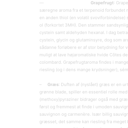
—
Grapefrugt
: Grape
særegne aroma fra et terpenoid forbundet m
en anden thiol (en volatil svovlforbindelse
ol (forkortet 3MH). Den stammer sandsynlig
cystein samt aldehyden hexanal. I dag betra
cystein, glycin og glutaminsyre, dog som ar
sådanne forløbere er af stor betydning for vi
muligt at lave højaromatiske hvide Côtes 
colombard. Grapefrugtaroma findes i mange 
riesling (og i dens mange krydsninger), sém
–
Gr
æ
s
: Duften af (nyslået) græs er en u
grønne blade, spiller en essentiel rolle m
(methoxy)pyraziner bidrager også med græs
først og fremmest at finde i umoden sauvign
sauvignon og carmenère. Især billig sauvig
græsset, det samme kan riesling fra meget 