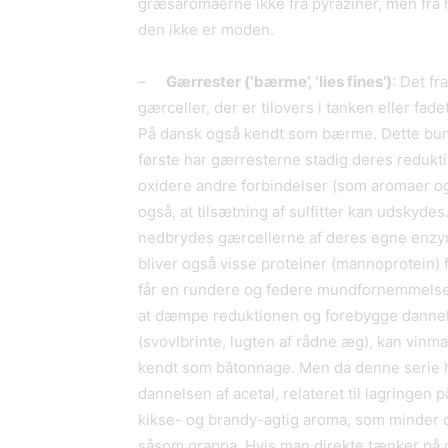
græsaromaerne ikke fra pyraziner, men fra he
den ikke er moden.
–
G
æ
rrester (
‘
b
æ
rme
’
,
‘
lies fines
’
)
: Det fr
gærceller, der er tilovers i tanken eller fad
På dansk også kendt som bærme. Dette bund
første har gærresterne stadig deres reduktiv
oxidere andre forbindelser (som aromaer og
også, at tilsætning af sulfitter kan udskyd
nedbrydes gærcellerne af deres egne enzy
bliver også visse proteiner (mannoprotein) 
får en rundere og federe mundfornemmelse. F
at dæmpe reduktionen og forebygge dannel
(svovlbrinte, lugten af rådne æg), kan vinma
kendt som bâtonnage. Men da denne serie
dannelsen af acetal, relateret til lagringen 
kikse- og brandy-agtig aroma, som minder om
såsom grappa. Hvis man direkte tænker på g