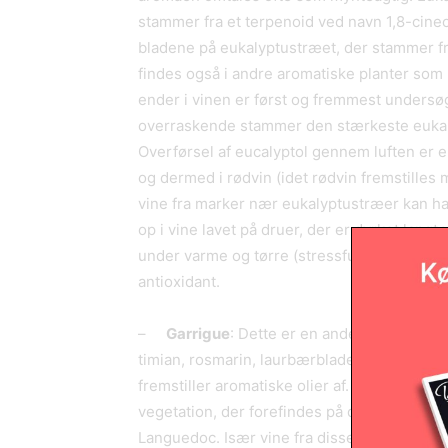
stammer fra et terpenoid ved navn 1,8-cineol, 
bladene på eukalyptustræet, der stammer fr
findes også i andre aromatiske planter som
ender i vinen er først og fremmest undersøg
overraskende stammer den stærkeste eukal
Overførsel af eucalyptol gennem luften er 
og dermed i rødvin (idet rødvin fremstilles 
vine fra marker nær eukalyptustræer kan 
op i vine lavet på druer, der er dyrket langt 
under varme og tørre (stressfulde) omstænd
antioxidant.
–
Garrigue
: Dette er en anden urtearoma
timian, rosmarin, laurbærblade, lavendel og 
fremstiller aromatiske olier af. Og de er a
vegetation, der forefindes på de næringsfat
Languedoc. Især vine fra disse områder ha