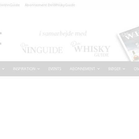
inVinGuide
Abonnement DinWhiskyGuide
INSPIRATION
EVENTS
ABONNEMENT
BØGER
OM