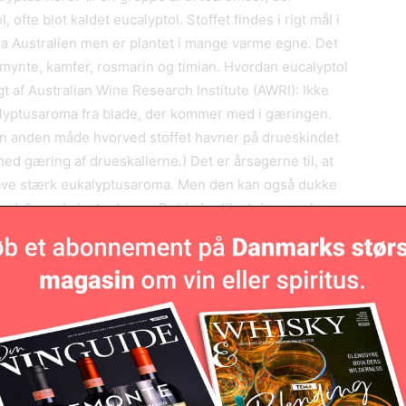
ofte blot kaldet eucalyptol. Stoffet findes i rigt mål i
a Australien men er plantet i mange varme egne. Det
 mynte, kamfer, rosmarin og timian. Hvordan eucalyptol
t af Australian Wine Research Institute (AWRI): Ikke
yptusaroma fra blade, der kommer med i gæringen.
en anden måde hvorved stoffet havner på drueskindet
med gæring af drueskallerne.) Det er årsagerne til, at
have stærk eukalyptusaroma. Men den kan også dukke
væk fra eukalyptustræer. Det lader til, at druer selv,
igheder, kan danne 1,8-cineol i deres skaller som en
, der minder om den provençalske krydderbuket af
salvie. Alle disse er aromatiske planter, som man
lmindelige på la garrigue, den unikke og særprægede
tige kalkstensjorde i Provence, det sydlige Rhone og
r denne aroma, som f.eks. Chateauneuf-du-Pape, Pic