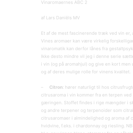
Vinaromaernes ABC 2
af Lars Daniëls MV
Et af de mest fascinerende træk ved vin er, 
Vines aromaer kan være virkelig forskelliga
vinaromatik kan derfor lånes fra gestaltps
Ikke desto mindre vil jeg i denne serie sætt
i vin (og på aromahjul) og give en kort men
og af deres mulige rolle for vinens kvalitet.
–
Citron
: hører naturligt til hos citrusfru
citrusaroma i vin kommer fra en terpen ved
gæringen. Stoffet findes i rige mængder i sk
og andre terpener og terpenoider som citral, 
citrusaromaer i almindelighed og aroma af c
hvidvine, f.eks. i chardonnay og riesling. N