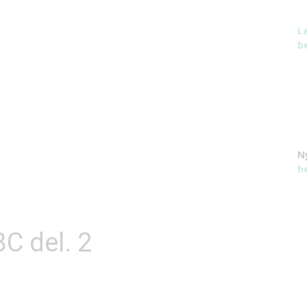
L
be
N
h
C del. 2