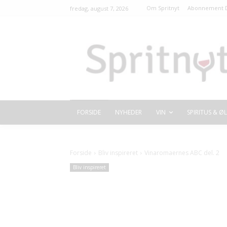
Om Spritnyt
Abonnement D
fredag, august 7, 2026
FORSIDE
NYHEDER
VIN
SPIRITUS & ØL
Forside
Bliv inspireret
Vinaromaernes ABC del. 2
Bliv inspireret