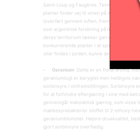
Saint-Loup og Faugères. Termen garrigue f
planter finder vej til vinen på nogenlunde
(overført gennem luften, fremkaldt af stres
som argentinsk forskning på torrontés riojan
deres territorium lækker garrigue-planter a
konkurrerende planter i at spire samme sted,
olier findes i jorden, kunne de så ikke opt
–
Geranium
: Dette er en floral aroma, m
geraniumlugt er berygtet men heldigvis næs
sorbinsyre i vinfremstillingen. Sorbinsyre
for at forhindre eftergæring i vine med bet
gennemgår malolaktisk gæring, som visse h
mælkesyrebakterier stoffet til 2-ethoxy-hex
geraniumblomster. Højere druekvalitet, bedre
gjort sorbinsyre overflødig.