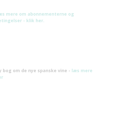
æs mere om abonnementerne og
tingelser - klik her.
y bog om de nye spanske vine -
læs mere
er