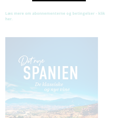
Læs mere om abonnementerne og betingelser - klik
her.