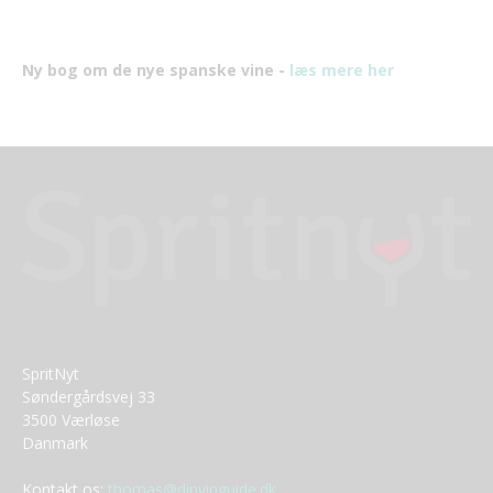
Ny bog om de nye spanske vine -
læs mere her
SpritNyt
Søndergårdsvej 33
3500 Værløse
Danmark
Kontakt os:
thomas@dinvinguide.dk