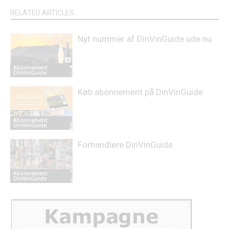
RELATED ARTICLES
Nyt nummer af DinVinGuide ude nu
Abonnement
DinVinGuide
Køb abonnement på DinVinGuide
Abonnement
DinVinGuide
Forhandlere DinVinGuide
Abonnement
DinVinGuide