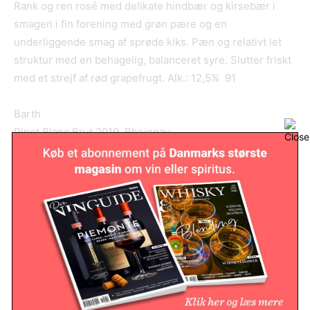
Rank og ren rosé med delikate hindbær og kirsebær i
smagen i fin forening med grøn pære og en
underliggende smag af sprøde kiks. Pæn og relativt let
struktur med en behagelig, balanceret syre. Slutter friskt
med et strejf af rød grapefrugt. Alk.: 12,5% 91
Barth
Pinot Blanc Brut 2019, Rheingau
DANSK VINLAGER│CA. 135 KR.
Ren og imødekommende næse med hvid blomst og ristet
kaffearoma. Blød struktur og meget drikkevenlig med en
behagelig tørhed og syre. Allround sekt, der vil behage
de fleste, smager bare godt. Pæn koncentration og
længde. Alk.: 12,5% 90
Barth
Schützenhaus Riesling Brut Nature Erste Lage 2018,