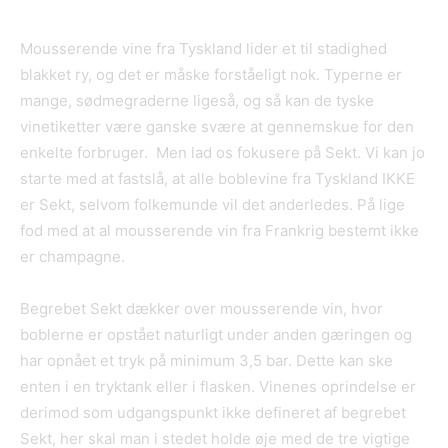
Mousserende vine fra Tyskland lider et til stadighed
blakket ry, og det er måske forståeligt nok. Typerne er
mange, sødmegraderne ligeså, og så kan de tyske
vinetiketter være ganske svære at gennemskue for den
enkelte forbruger. Men lad os fokusere på Sekt. Vi kan jo
starte med at fastslå, at alle boblevine fra Tyskland IKKE
er Sekt, selvom folkemunde vil det anderledes. På lige
fod med at al mousserende vin fra Frankrig bestemt ikke
er champagne.
Begrebet Sekt dækker over mousserende vin, hvor
boblerne er opstået naturligt under anden gæringen og
har opnået et tryk på minimum 3,5 bar. Dette kan ske
enten i en tryktank eller i flasken. Vinenes oprindelse er
derimod som udgangspunkt ikke defineret af begrebet
Sekt, her skal man i stedet holde øje med de tre vigtige