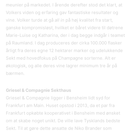
meunier på markedet. I årende derefter stod det klart, at
Volkers viden og erfaring gav fantastiske resultater og
vine. Volker turde at gå
all in
på høj kvalitet fra start,
ganske kompromisløst, hvilket er båret videre til døtrene
Marie-Luise og Katharina, der i dag begge indgår i teamet
på Raumland. I dag produceres der cirka 100.000 flasker
årligt fra deres egne 12 hektarer marker og udelukkende
Sekt med hovedfokus på Champagne sorterne. Alt er
økologisk, og alle deres vine lagrer minimum tre år på
bærmen.
Griesel & Compagnie Sekthaus
Griesel & Compagnie ligger i Bensheim lidt syd for
Frankfurt am Main. Huset opstod i 2013, da et par fra
Frankfurt opkøbte kooperativet i Bensheim med ønsket
om at skabe noget unikt. De ville lave Tysklands bedste
Sekt. Til at gøre dette ansatte de Niko Brander som