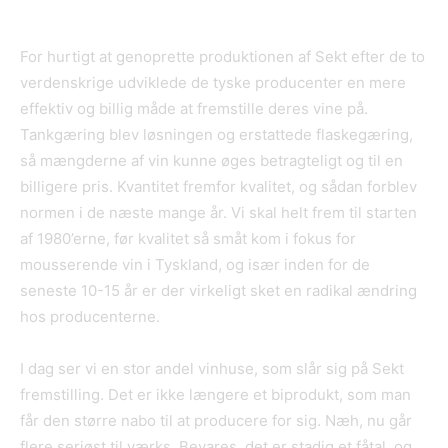
For hurtigt at genoprette produktionen af Sekt efter de to
verdenskrige udviklede de tyske producenter en mere
effektiv og billig måde at fremstille deres vine på.
Tankgæring blev løsningen og erstattede flaskegæring,
så mængderne af vin kunne øges betragteligt og til en
billigere pris. Kvantitet fremfor kvalitet, og sådan forblev
normen i de næste mange år. Vi skal helt frem til starten
af 1980’erne, før kvalitet så småt kom i fokus for
mousserende vin i Tyskland, og især inden for de
seneste 10-15 år er der virkeligt sket en radikal ændring
hos producenterne.
I dag ser vi en stor andel vinhuse, som slår sig på Sekt
fremstilling. Det er ikke længere et biprodukt, som man
får den større nabo til at producere for sig. Næh, nu går
flere seriøst til værks. Bevares, det er stadig et fåtal, og