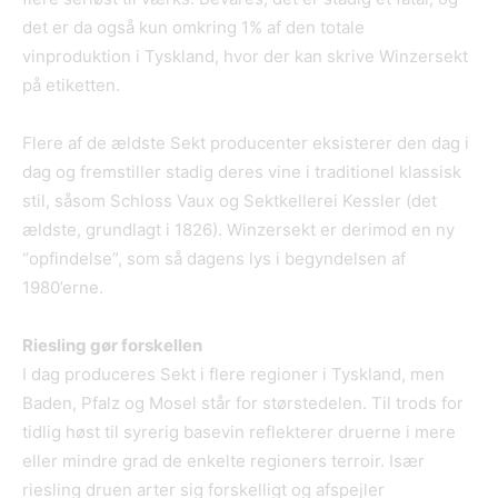
det er da også kun omkring 1% af den totale
vinproduktion i Tyskland, hvor der kan skrive Winzersekt
på etiketten.
Flere af de ældste Sekt producenter eksisterer den dag i
dag og fremstiller stadig deres vine i traditionel klassisk
stil, såsom Schloss Vaux og Sektkellerei Kessler (det
ældste, grundlagt i 1826). Winzersekt er derimod en ny
“opfindelse”, som så dagens lys i begyndelsen af
1980’erne.
Riesling g
ør forskellen
I dag produceres Sekt i flere regioner i Tyskland, men
Baden, Pfalz og Mosel står for størstedelen. Til trods for
tidlig høst til syrerig basevin reflekterer druerne i mere
eller mindre grad de enkelte regioners terroir. Især
riesling druen arter sig forskelligt og afspejler