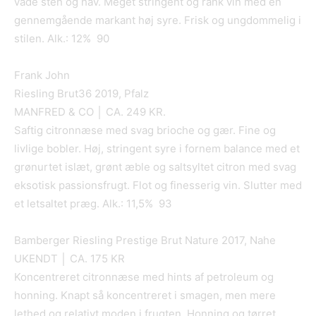
våde sten og hav. Meget stringent og rank vin med en
gennemgående markant høj syre. Frisk og ungdommelig i
stilen. Alk.: 12% 90
Frank John
Riesling Brut36 2019, Pfalz
MANFRED & CO │ CA. 249 KR.
Saftig citronnæse med svag brioche og gær. Fine og
livlige bobler. Høj, stringent syre i fornem balance med et
grønurtet islæt, grønt æble og saltsyltet citron med svag
eksotisk passionsfrugt. Flot og finesserig vin. Slutter med
et letsaltet præg. Alk.: 11,5% 93
Bamberger Riesling Prestige Brut Nature 2017, Nahe
UKENDT │ CA. 175 KR
Koncentreret citronnæse med hints af petroleum og
honning. Knapt så koncentreret i smagen, men mere
lethed og relativt moden i frugten. Honning og tørret