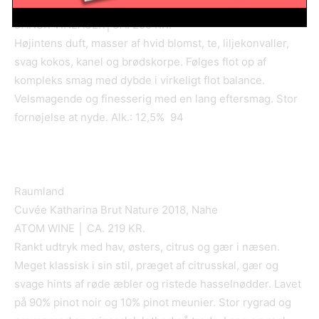
Rheingau
DANSK VINLAGER│CA. 250 KR.
Højintens duft, masser af hvid blomst, te, liljekonvaller,
svag kokos, kanel og brødskorpe. Følges flot op af
kompleks smag med dybde i virkeligt flot balance.
Velsmagende og finesserig med en lang eftersmag. Stor
fornøjelse at nyde. Alk.: 12,5% 94
Raumland
Cuvée Katharina Brut Nature 2018, Nahe
ATOM WINE │ CA. 219 KR.
Rankt udtryk med hav, østers, citrus og gær i næsen.
Meget klassisk i sin stil, præget af citrusskal, gær og
svage hints af røde æbler og ristede hasselnødder. Lavet
på 90% pinot noir og 10% pinot meunier. Stor rygrad og