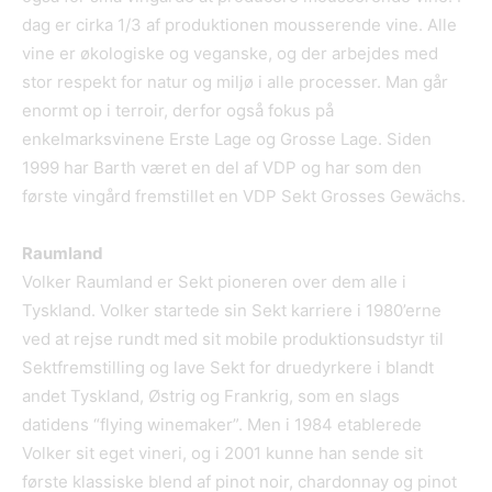
dag er cirka 1/3 af produktionen mousserende vine. Alle
vine er økologiske og veganske, og der arbejdes med
stor respekt for natur og miljø i alle processer. Man går
enormt op i terroir, derfor også fokus på
enkelmarksvinene Erste Lage og Grosse Lage. Siden
1999 har Barth været en del af VDP og har som den
første vingård fremstillet en VDP Sekt Grosses Gewächs.
Raumland
Volker Raumland er Sekt pioneren over dem alle i
Tyskland. Volker startede sin Sekt karriere i 1980’erne
ved at rejse rundt med sit mobile produktionsudstyr til
Sektfremstilling og lave Sekt for druedyrkere i blandt
andet Tyskland, Østrig og Frankrig, som en slags
datidens “flying winemaker”. Men i 1984 etablerede
Volker sit eget vineri, og i 2001 kunne han sende sit
første klassiske blend af pinot noir, chardonnay og pinot