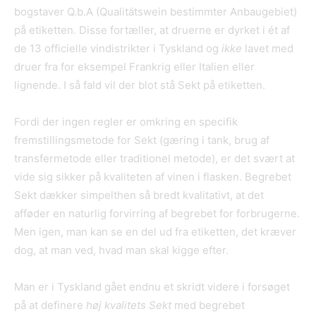
bogstaver Q.b.A (Qualitätswein bestimmter Anbaugebiet)
på etiketten. Disse fortæller, at druerne er dyrket i ét af
de 13 officielle vindistrikter i Tyskland og
ikke
lavet med
druer fra for eksempel Frankrig eller Italien eller
lignende. I så fald vil der blot stå Sekt på etiketten.
Fordi der ingen regler er omkring en specifik
fremstillingsmetode for Sekt (gæring i tank, brug af
transfermetode eller traditionel metode), er det svært at
vide sig sikker på kvaliteten af vinen i flasken. Begrebet
Sekt dækker simpelthen så bredt kvalitativt, at det
afføder en naturlig forvirring af begrebet for forbrugerne.
Men igen, man kan se en del ud fra etiketten, det kræver
dog, at man ved, hvad man skal kigge efter.
Man er i Tyskland gået endnu et skridt videre i forsøget
på at definere
h
øj kvalitets Sekt
med begrebet