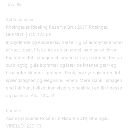
12% 92
Schloss Vaux
Rheingauer Riesling Reserve Brut 2017, Rheingau
UKENDT │ CA. 175 KR.
Indbydende og ekspressiv næse, rig på autolytiske noter
af gær, toast, frisk citrus og en andel kandiseret citron.
Rig intensitet i smagen af moden citron, nærmest lemon
curd-agtig, gule blommer og især de intense gær- og
brødnoter skinner igennem. Rank, høj syre giver en flot
spændstighed og elegance i vinen. Mere slank i smagen
end i duften, hvilket kun viser sig positivt i en fin finesse
og balance. Alk.: 12% 91
Künstler
Assmanshäuser Rosé Brut Nature 2019, Rheingau
VINELLO│229 KR.