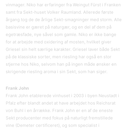
vinmager. Niko har erfaringer fra Weingut Fürst i Franken
samt fra Sekt-huset Volker Raumland. Allerede første
årgang tog de de årlige Sekt-smagninger med storm. Alle
basisvine er gæret på naturgær, og en del af dem på
egetræsfade, nye såvel som gamle. Niko er ikke bange
for at arbejde med oxidering af mosten, hvilket giver
Griesel sin helt særlige karakter. Griesel laver både Sekt
på de klassiske sorter, men riesling har også en stor
stjerne hos Niko, selvom han på ingen måde ønsker en
skrigende riesling aroma i sin Sekt, som han siger.
Frank John
Frank John etablerede vinhuset i 2003 i byen Neustadt i
Pfalz efter blandt andet at have arbejdet hos Reichsrat
von Buhl i en årrække. Frank John er en af de eneste
Sekt producenter med fokus på naturligt fremstillede
vine (Demeter certificeret), og som specialist i