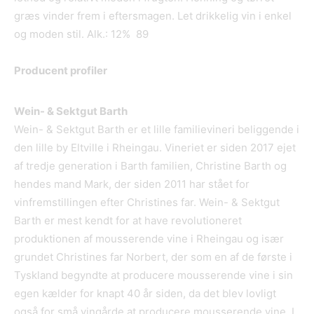
græs vinder frem i eftersmagen. Let drikkelig vin i enkel
og moden stil. Alk.: 12% 89
Producent profiler
Wein- & Sektgut Barth
Wein- & Sektgut Barth er et lille familievineri beliggende i
den lille by Eltville i Rheingau. Vineriet er siden 2017 ejet
af tredje generation i Barth familien, Christine Barth og
hendes mand Mark, der siden 2011 har stået for
vinfremstillingen efter Christines far. Wein- & Sektgut
Barth er mest kendt for at have revolutioneret
produktionen af mousserende vine i Rheingau og især
grundet Christines far Norbert, der som en af de første i
Tyskland begyndte at producere mousserende vine i sin
egen kælder for knapt 40 år siden, da det blev lovligt
også for små vingårde at producere mousserende vine. I