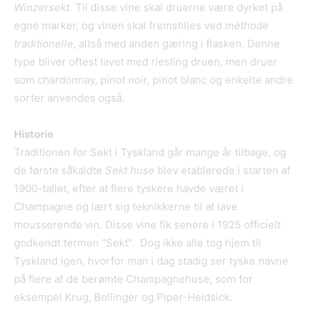
Winzersekt.
Til disse vine skal druerne være dyrket på
egne marker, og vinen skal fremstilles ved
m
éthode
traditionelle
, altså med anden gæring i flasken. Denne
type bliver oftest lavet med riesling druen, men druer
som chardonnay, pinot noir, pinot blanc og enkelte andre
sorter anvendes også.
Historie
Traditionen for Sekt i Tyskland går mange år tilbage, og
de første såkaldte
Sekt huse
blev etablerede i starten af
1900-tallet, efter at flere tyskere havde været i
Champagne og lært sig teknikkerne til at lave
mousserende vin. Disse vine fik senere i 1925 officielt
godkendt termen “Sekt”. Dog ikke alle tog hjem til
Tyskland igen, hvorfor man i dag stadig ser tyske navne
på flere af de berømte Champagnehuse, som for
eksempel Krug, Bollinger og Piper-Heidsick.