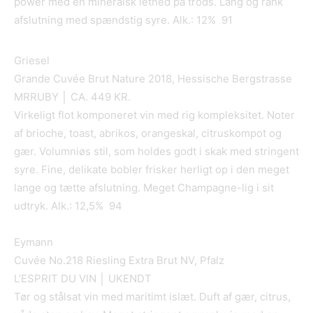
power med en mineralsk lethed på trods. Lang og rank
afslutning med spændstig syre. Alk.: 12% 91
Griesel
Grande Cuvée Brut Nature 2018, Hessische Bergstrasse
MRRUBY │ CA. 449 KR.
Virkeligt flot komponeret vin med rig kompleksitet. Noter
af brioche, toast, abrikos, orangeskal, citruskompot og
gær. Volumniøs stil, som holdes godt i skak med stringent
syre. Fine, delikate bobler frisker herligt op i den meget
lange og tætte afslutning. Meget Champagne-lig i sit
udtryk. Alk.: 12,5% 94
Eymann
Cuvée No.218 Riesling Extra Brut NV, Pfalz
L’ESPRIT DU VIN │ UKENDT
Tør og stålsat vin med maritimt islæt. Duft af gær, citrus,