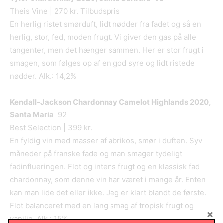
Theis Vine | 270 kr. Tilbudspris
En herlig ristet smørduft, lidt nødder fra fadet og så en
herlig, stor, fed, moden frugt. Vi giver den gas på alle
tangenter, men det hænger sammen. Her er stor frugt i
smagen, som følges op af en god syre og lidt ristede
nødder. Alk.: 14,2%
Kendall-Jackson Chardonnay Camelot Highlands 2020,
Santa Maria
92
Best Selection | 399 kr.
En fyldig vin med masser af abrikos, smør i duften. Syv
måneder på franske fade og man smager tydeligt
fadinflueringen. Flot og intens frugt og en klassisk fad
chardonnay, som denne vin har været i mange år. Enten
kan man lide det eller ikke. Jeg er klart blandt de første.
Flot balanceret med en lang smag af tropisk frugt og
vanilje. Alk.: 15%