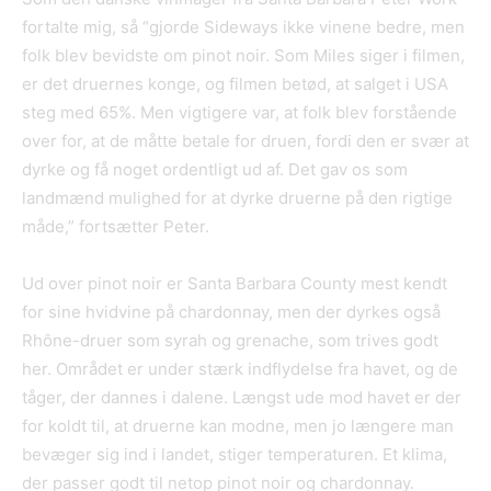
fortalte mig, så “gjorde Sideways ikke vinene bedre, men
folk blev bevidste om pinot noir. Som Miles siger i filmen,
er det druernes konge, og filmen betød, at salget i USA
steg med 65%. Men vigtigere var, at folk blev forstående
over for, at de måtte betale for druen, fordi den er svær at
dyrke og få noget ordentligt ud af. Det gav os som
landmænd mulighed for at dyrke druerne på den rigtige
måde,” fortsætter Peter.
Ud over pinot noir er Santa Barbara County mest kendt
for sine hvidvine på chardonnay, men der dyrkes også
Rhône-druer som syrah og grenache, som trives godt
her. Området er under stærk indflydelse fra havet, og de
tåger, der dannes i dalene. Længst ude mod havet er der
for koldt til, at druerne kan modne, men jo længere man
bevæger sig ind i landet, stiger temperaturen. Et klima,
der passer godt til netop pinot noir og chardonnay.