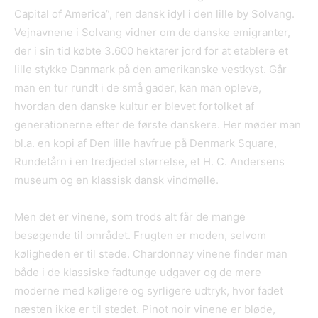
Capital of America”, ren dansk idyl i den lille by Solvang.
Vejnavnene i Solvang vidner om de danske emigranter,
der i sin tid købte 3.600 hektarer jord for at etablere et
lille stykke Danmark på den amerikanske vestkyst. Går
man en tur rundt i de små gader, kan man opleve,
hvordan den danske kultur er blevet fortolket af
generationerne efter de første danskere. Her møder man
bl.a. en kopi af Den lille havfrue på Denmark Square,
Rundetårn i en tredjedel størrelse, et H. C. Andersens
museum og en klassisk dansk vindmølle.
Men det er vinene, som trods alt får de mange
besøgende til området. Frugten er moden, selvom
køligheden er til stede. Chardonnay vinene finder man
både i de klassiske fadtunge udgaver og de mere
moderne med køligere og syrligere udtryk, hvor fadet
næsten ikke er til stedet. Pinot noir vinene er bløde,