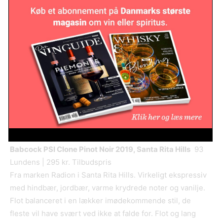
Tensley
R
ed
W
ine
A
ll
B
locks 2020, Santa Barbara
93
California Wine | 295 kr. Tilbudspris
Blend af 85% grenache, 14% syrah og 1% Mourvèdre. Flot
krydret næse. Virkeligt imødekommende med runde,
bløde tanniner. En krydderbamse med masser af
solmoden frugt. Flot dybde og har meget at byde på. Alk.:
14,7%
Babcock PSI Clone Pinot Noir 2019, Santa Rita Hills
93
Lundens | 295 kr. Tilbudspris
Fra marken Radion i Santa Rita Hills. Virkeligt ekspressiv
med hindbær, jordbær, varme krydrede noter og vanilje.
Flot balanceret i en lækker imødekommende stil, de
fleste vil have svært ved ikke at falde for. Flot og lang