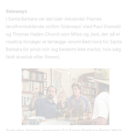
Sideways
I Santa Barbara var det især Alexander Paynes
tørstfremkaldende vinfilm ‘Sideways’ med Paul Giamatti
og Thomas Haden Church som Miles og Jack, der på et
roadtrip forsøger at tørlægge vinområdet nord for Santa
Barbara for pinot noir (og bestemt ikke merlot, hvis salg
faldt drastisk efter filmen).
Som den danske vinmager fra Santa Barbara Peter Work