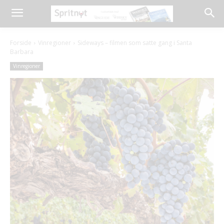
Forside
Vinregioner
Sideways – filmen som satte gang i Santa
Barbara
Vinregioner