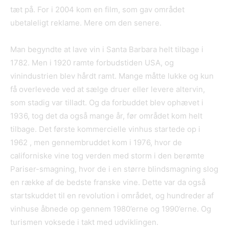
tæt på. For i 2004 kom en film, som gav området
ubetaleligt reklame. Mere om den senere.
Man begyndte at lave vin i Santa Barbara helt tilbage i
1782. Men i 1920 ramte forbudstiden USA, og
vinindustrien blev hårdt ramt. Mange måtte lukke og kun
få overlevede ved at sælge druer eller levere altervin,
som stadig var tilladt. Og da forbuddet blev ophævet i
1936, tog det da også mange år, før området kom helt
tilbage. Det første kommercielle vinhus startede op i
1962 , men gennembruddet kom i 1976, hvor de
californiske vine tog verden med storm i den berømte
Pariser-smagning, hvor de i en større blindsmagning slog
en række af de bedste franske vine. Dette var da også
startskuddet til en revolution i området, og hundreder af
vinhuse åbnede op gennem 1980’erne og 1990’erne. Og
turismen voksede i takt med udviklingen.