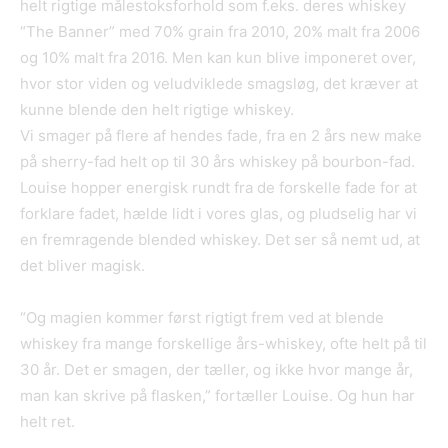
helt rigtige målestoksforhold som f.eks. deres whiskey
“The Banner” med 70% grain fra 2010, 20% malt fra 2006
og 10% malt fra 2016. Men kan kun blive imponeret over,
hvor stor viden og veludviklede smagsløg, det kræver at
kunne blende den helt rigtige whiskey.
Vi smager på flere af hendes fade, fra en 2 års new make
på sherry-fad helt op til 30 års whiskey på bourbon-fad.
Louise hopper energisk rundt fra de forskelle fade for at
forklare fadet, hælde lidt i vores glas, og pludselig har vi
en fremragende blended whiskey. Det ser så nemt ud, at
det bliver magisk.
“Og magien kommer først rigtigt frem ved at blende
whiskey fra mange forskellige års-whiskey, ofte helt på til
30 år. Det er smagen, der tæller, og ikke hvor mange år,
man kan skrive på flasken,” fortæller Louise. Og hun har
helt ret.