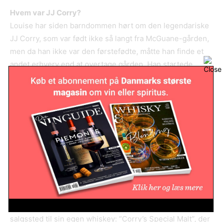
Hvem var JJ Corry?
Louise har siden barndommen hørt om den legendariske
JJ Corry, som var født ikke så langt fra McGuane-gården,
men da han ikke var den førstefødte, måtte han finde et
andet erhverv end at overtage gården. Han startede
derfor sin lille butik i Henry St. 63 i nabolandsbyen
Kilrush i 1890. Kilrush var på det tidspunkt en travl
havneby, og JJ Corry købte varer direkte fra de mange
skibe, som lagde til– te fra Indien, rom fra Caribien, vin fra
Frankrig og Portugal samt musikinstrumenter, våben,
ammunition og cykler. Det var vist det, man kalder en
blandet landhandel.
Da han tillige begyndte at købe fade og blende sin egen
whiskey, giftede han sig med kvinden, der ejede pubben
ved siden af. Dermed havde han sikret sig sit første
salgssted til sin egen whiskey: “Corry’s Special Malt”, der