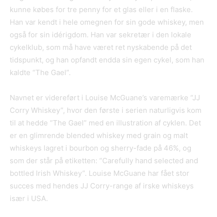
kunne købes for tre penny for et glas eller i en flaske.
Han var kendt i hele omegnen for sin gode whiskey, men
også for sin idérigdom. Han var sekretær i den lokale
cykelklub, som må have været ret nyskabende på det
tidspunkt, og han opfandt endda sin egen cykel, som han
kaldte “The Gael”.
Navnet er videreført i Louise McGuane’s varemærke “JJ
Corry Whiskey”, hvor den første i serien naturligvis kom
til at hedde “The Gael” med en illustration af cyklen. Det
er en glimrende blended whiskey med grain og malt
whiskeys lagret i bourbon og sherry-fade på 46%, og
som der står på etiketten: “Carefully hand selected and
bottled Irish Whiskey”. Louise McGuane har fået stor
succes med hendes JJ Corry-range af irske whiskeys
især i USA.