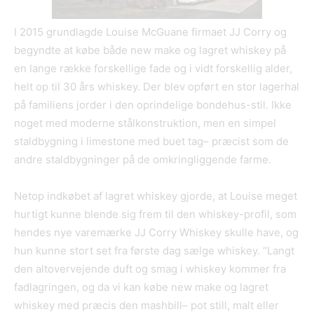
I 2015 grundlagde Louise McGuane firmaet JJ Corry og
begyndte at købe både new make og lagret whiskey på
en lange række forskellige fade og i vidt forskellig alder,
helt op til 30 års whiskey. Der blev opført en stor lagerhal
på familiens jorder i den oprindelige bondehus-stil. Ikke
noget med moderne stålkonstruktion, men en simpel
staldbygning i limestone med buet tag– præcist som de
andre staldbygninger på de omkringliggende farme.
Netop indkøbet af lagret whiskey gjorde, at Louise meget
hurtigt kunne blende sig frem til den whiskey-profil, som
hendes nye varemærke JJ Corry Whiskey skulle have, og
hun kunne stort set fra første dag sælge whiskey. “Langt
den altovervejende duft og smag i whiskey kommer fra
fadlagringen, og da vi kan købe new make og lagret
whiskey med præcis den mashbill– pot still, malt eller