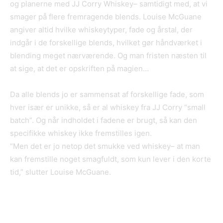
og planerne med JJ Corry Whiskey– samtidigt med, at vi
smager på flere fremragende blends. Louise McGuane
angiver altid hvilke whiskeytyper, fade og årstal, der
indgår i de forskellige blends, hvilket gør håndværket i
blending meget nærværende. Og man fristen næsten til
at sige, at det er opskriften på magien…
Da alle blends jo er sammensat af forskellige fade, som
hver især er unikke, så er al whiskey fra JJ Corry “small
batch”. Og når indholdet i fadene er brugt, så kan den
specifikke whiskey ikke fremstilles igen.
“Men det er jo netop det smukke ved whiskey– at man
kan fremstille noget smagfuldt, som kun lever i den korte
tid,” slutter Louise McGuane.