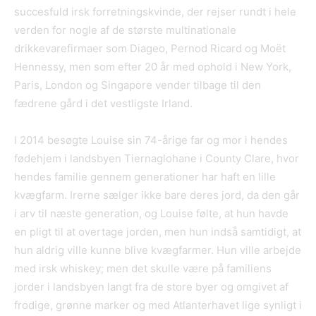
succesfuld irsk forretningskvinde, der rejser rundt i hele
verden for nogle af de største multinationale
drikkevarefirmaer som Diageo, Pernod Ricard og Moët
Hennessy, men som efter 20 år med ophold i New York,
Paris, London og Singapore vender tilbage til den
fædrene gård i det vestligste Irland.
I 2014 besøgte Louise sin 74-årige far og mor i hendes
fødehjem i landsbyen Tiernaglohane i County Clare, hvor
hendes familie gennem generationer har haft en lille
kvægfarm. Irerne sælger ikke bare deres jord, da den går
i arv til næste generation, og Louise følte, at hun havde
en pligt til at overtage jorden, men hun indså samtidigt, at
hun aldrig ville kunne blive kvægfarmer. Hun ville arbejde
med irsk whiskey; men det skulle være på familiens
jorder i landsbyen langt fra de store byer og omgivet af
frodige, grønne marker og med Atlanterhavet lige synligt i