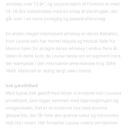
whiskey over 13 år”, og second batch af Flintlock er med
14-18-års maltwhiskey med en smag af stenfrugter, der
går over i en mere jordagtig og peated eftersmag.
En anden meget interessant whiskey er deres Battalion,
hvor Louise selv har hentet tequila og mezcal-fade fra
Mexico hjem for at lagre deres whiskey i endnu flere år.
Idéen til dette kom, da Louise læste om et regiment irere,
der kæmpede i den mexicansk-amerikanske krig 1846-
1848. Historien er aldrig langt væk i Irland.
Irsk gæstfrihed
Med typisk irsk gæstfrihed bliver vi inviteret ind i Louises
privathjem, som ligger sammen med lagerbygningen og
smagelokalet. Det er et moderne hus med enorme
glaspartier, der får hele den grønne natur og horisonten
helt ind i stuen. Her fortæller Louise videre om familien