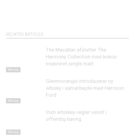
RELATED ARTICLES
The Macallan afslutter The
Harmony Collection med kokos-
inspireret single malt
Whisky
Glenmorangie introducerer ny
whisky i samarbejde med Harrison
Ford
Whisky
Irish whiskey‑regler sendt i
offentlig høring
Whisky