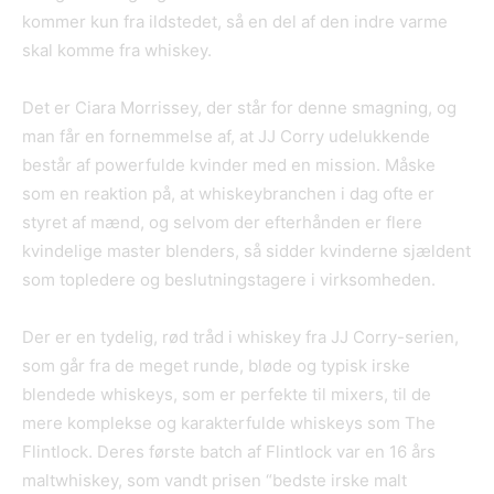
kommer kun fra ildstedet, så en del af den indre varme
skal komme fra whiskey.
Det er Ciara Morrissey, der står for denne smagning, og
man får en fornemmelse af, at JJ Corry udelukkende
består af powerfulde kvinder med en mission. Måske
som en reaktion på, at whiskeybranchen i dag ofte er
styret af mænd, og selvom der efterhånden er flere
kvindelige master blenders, så sidder kvinderne sjældent
som topledere og beslutningstagere i virksomheden.
Der er en tydelig, rød tråd i whiskey fra JJ Corry-serien,
som går fra de meget runde, bløde og typisk irske
blendede whiskeys, som er perfekte til mixers, til de
mere komplekse og karakterfulde whiskeys som The
Flintlock. Deres første batch af Flintlock var en 16 års
maltwhiskey, som vandt prisen “bedste irske malt