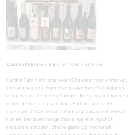
Cantina Paltrinieri
.
Importør: Catching Wines
Cantina Paltrinieri råder over 15 hektarer med vinmarker,
som omgiver den charmerende ejendom. Produktionen
er koncentreret omkring Sorbara-druen, og ejendommen
drives af Alberto og hans kone Barbara, som siden
slutningen af 80’erne har satset på lambrusco af højeste
kvalitet. Der laves mange forskellige vine, også på
ancestrale metoden. Vinene gærer og modner på
cementtanke. La Riserva er i min optik den bedste vin,