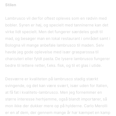
Stilen
Lambrusco vil derfor oftest opleves som en rødvin med
bobler. Syren er høj, og specielt med tanninerne kan det
virke lidt specielt. Men det fungerer særdeles godt til
mad, og besøger man en lokal restaurant i området samt i
Bologna vil mange anbefale lambrusco til maden. Selv
havde jeg gode oplevelse med især grasparossa til
charcuteri eller fyldt pasta. De lysere lambrusco fungerer
bedre til lettere retter, f.eks. fisk, og til et glas i utide.
Desværre er kvaliteten på lambrusco stadig stærkt
svingende, og det kan være svært, især uden for Italien,
at få fat i kvalitets-lambrusco. Men jeg fornemmer en
større interesse herhjemme, også blandt importører, så
mon ikke der dukker mere op på hylderne. Carlo Merolli
er en af dem, der gennem mange år har kæmpet en kamp