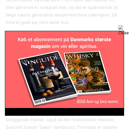
men generelt er niveauet højt, og det er spændende at
følge næste generation eksperimentere yderligere. Så
hold et godt øje med dette hus.
Cantina della Volta
.
Importør: Estrup & Udsen
Cantina della Volta blev grundlagt af Christian Bellei på
sin families vingård fra 1920’erne. Huset ligger i det
klassiske lambrusco-område i byen Bomporto. Christian
har altid haft en kærlighed til champagne, så han valgte
fra starten af, at alle vine skal laves på den klassiske
metode med andengæring i flasken. Huset laver også en
række vine på chardonnay og pinot noir fra højere
beliggende marker, også på den traditionelle metode.
Specielt husets “basis”-lambrusco Trentasei er ganske