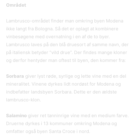
Omr
ådet
Lambrusco-området finder man omkring byen Modena
ikke langt fra Bologna. Så det er oplagt at kombinere
vinbesøgene med overnatning i en af de to byer.
Lambrusco laves på den blå druesort af samme navn, der
på italiensk betyder ”vild drue”. Der findes mange kloner
og derfor hentyder man oftest til byen, den kommer fra:
Sorbara
giver lyst røde, syrlige og lette vine med en del
mineralitet. Vinene dyrkes lidt nordøst for Modena og
indbefatter landsbyen Sorbara. Dette er den ældste
lambrusco-klon.
Salamino
giver ret tanninrige vine med en medium farve.
Druerne dyrkes i 13 kommuner omkring Modena og
omfatter også byen Santa Croce i nord.