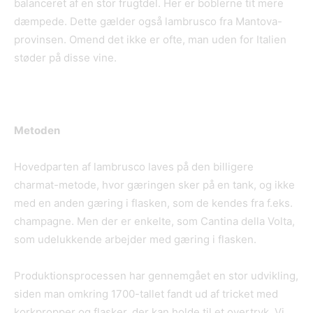
balanceret af en stor frugtdel. Her er boblerne tit mere
dæmpede. Dette gælder også lambrusco fra Mantova-
provinsen. Omend det ikke er ofte, man uden for Italien
støder på disse vine.
Metoden
Hovedparten af lambrusco laves på den billigere
charmat-metode, hvor gæringen sker på en tank, og ikke
med en anden gæring i flasken, som de kendes fra f.eks.
champagne. Men der er enkelte, som Cantina della Volta,
som udelukkende arbejder med gæring i flasken.
Produktionsprocessen har gennemgået en stor udvikling,
siden man omkring 1700-tallet fandt ud af tricket med
korkpropper og flasker, der kan holde til et overtryk. Vi