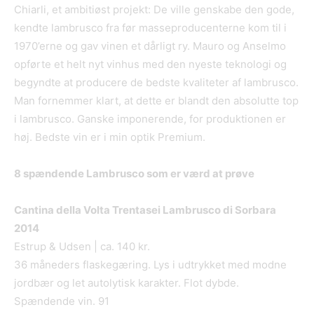
Chiarli, et ambitiøst projekt: De ville genskabe den gode,
kendte lambrusco fra før masseproducenterne kom til i
1970’erne og gav vinen et dårligt ry. Mauro og Anselmo
opførte et helt nyt vinhus med den nyeste teknologi og
begyndte at producere de bedste kvaliteter af lambrusco.
Man fornemmer klart, at dette er blandt den absolutte top
i lambrusco. Ganske imponerende, for produktionen er
høj. Bedste vin er i min optik Premium.
8 sp
æ
ndende Lambrusco som er v
ærd at prø
ve
Cantina della Volta Trentasei Lambrusco di Sorbara
2014
Estrup & Udsen | ca. 140 kr.
36 måneders flaskegæring. Lys i udtrykket med modne
jordbær og let autolytisk karakter. Flot dybde.
Spændende vin. 91