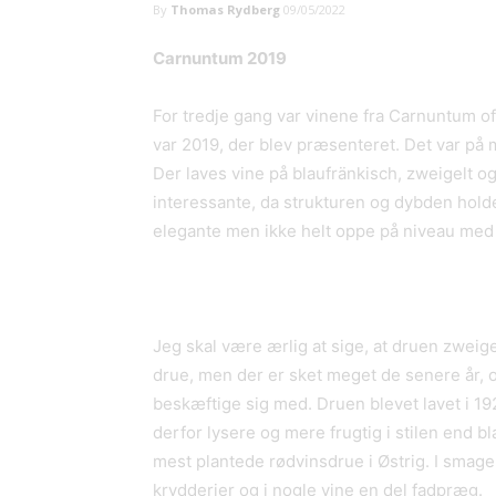
By
Thomas Rydberg
09/05/2022
Carnuntum 2019
For tredje gang var vinene fra Carnuntum of
var 2019, der blev præsenteret. Det var på
Der laves vine på blaufränkisch, zweigelt o
interessante, da strukturen og dybden hold
elegante men ikke helt oppe på niveau med
Jeg skal være ærlig at sige, at druen zweigel
drue, men der er sket meget de senere år, o
beskæftige sig med. Druen blevet lavet i 192
derfor lysere og mere frugtig i stilen end b
mest plantede rødvinsdrue i Østrig. I smage
krydderier og i nogle vine en del fadpræg.