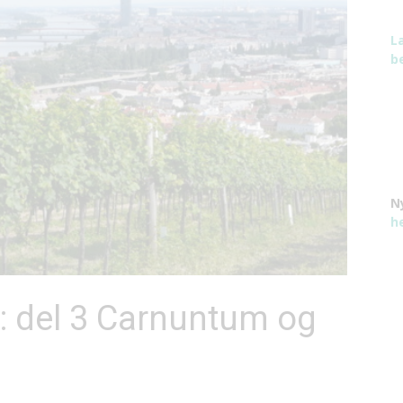
L
be
N
h
e: del 3 Carnuntum og