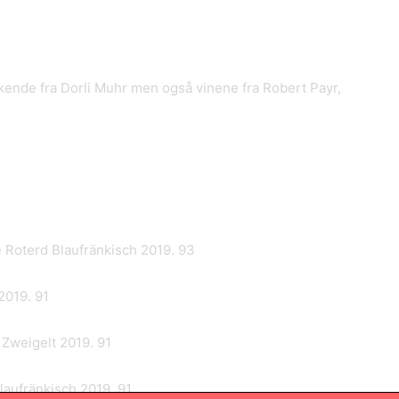
kende fra Dorli Muhr men også vinene fra Robert Payr,
 Roterd Blaufränkisch 2019. 93
2019. 91
Zweigelt 2019. 91
laufränkisch 2019. 91