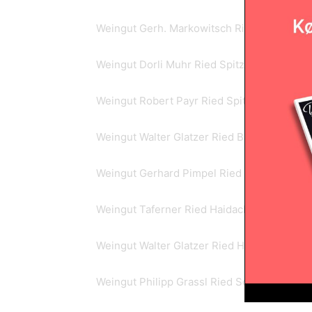
Weingut Gerh. Markowitsch Ried Kirchweing
Weingut Dorli Muhr Ried Spitzerberg-Kranz
Weingut Robert Payr Ried Spitzerberg-Ober
Weingut Walter Glatzer Ried Bärnreiser Bla
Weingut Gerhard Pimpel Ried Bärnreiser Zw
Weingut Taferner Ried Haidacker ZW/M/CS 
Weingut Walter Glatzer Ried Haidacker Zwei
Weingut Philipp Grassl Ried Schüttenberg Z