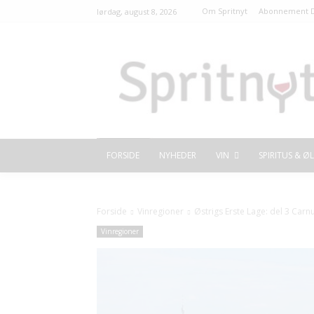
Om Spritnyt
Abonnement D
lørdag, august 8, 2026
FORSIDE
NYHEDER
VIN
SPIRITUS & ØL
Forside
Vinregioner
Østrigs Erste Lage: del 3 Car
Vinregioner