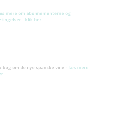
æs mere om abonnementerne og
tingelser - klik her.
y bog om de nye spanske vine -
læs mere
er