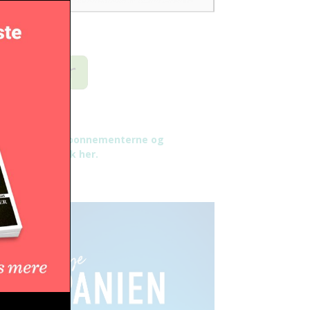
æs mere om abonnementerne og
tingelser - klik her.