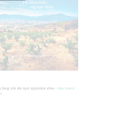
y bog om de nye spanske vine -
læs mere
er