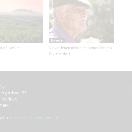
Nyheder
 på Sicilien
Vinverdenen mister en pioner: Emidio
Pepe er død
tNyt
ergårdsvej 33
 Værløse
mark
akt os:
thomas@dinvinguide.dk