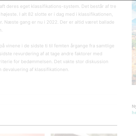
aft deres eget klassifikations-system. Det består af tre
øjeste. I alt 82 slotte er i dag med i klassifikationen,
 år. Næste gang er nu i 2022. Der er altid været ballade
n.
å vinene i de sidste ti til femten årgange fra samtlige
idste revurdering af at tage andre faktorer med
terie for bedømmelsen. Det vakte stor diskussion
 devaluering af klassifikationen.
N
h