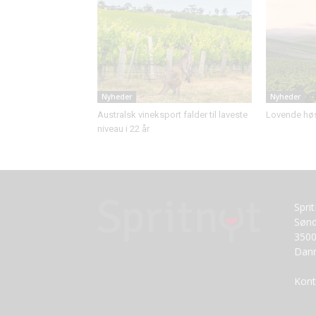
Nyheder
Nyheder
Australsk vineksport falder til laveste
Lovende høst
niveau i 22 år
Spri
Sønd
3500
Dan
Kont