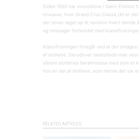
Siden 1955 har vinslottene i Saint-Émilion h
niveauer, hvor Grand Crus Classé (A) er det h
der bliver taget op til revision hvert tiende
og retssager forbundet med klassificeringe
Klassificeringen foregår ved at der smages p
af slottene. Derudover besluttede man ved s
såsom slottenes berømmelse med som et kri
hos en del af slottene, som mente det var en
RELATED ARTICLES