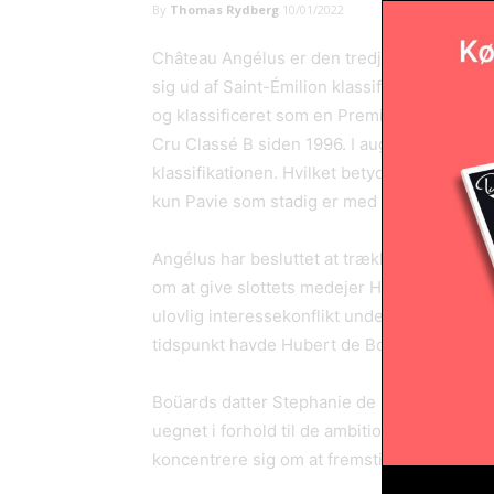
By
Thomas Rydberg
10/01/2022
Château Angélus er den tredje Premier Gra
sig ud af Saint-Émilion klassifikationen. Slot
og klassificeret som en Premier Grand Cru 
Cru Classé B siden 1996. I august sidste år
klassifikationen. Hvilket betyder at 3 ud af 
kun Pavie som stadig er med af de fire.
Angélus har besluttet at trække sig grundet
om at give slottets medejer Hubert de Boüar
ulovlig interessekonflikt under udarbejdelse
tidspunkt havde Hubert de Boüard en ledende
Boüards datter Stephanie de Boüard-Rivoal
uegnet i forhold til de ambitioner man har fo
koncentrere sig om at fremstille store gode v