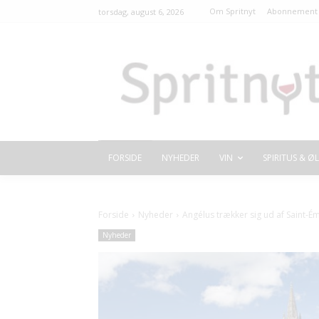
Om Spritnyt
Abonnement 
torsdag, august 6, 2026
FORSIDE
NYHEDER
VIN
SPIRITUS & ØL
Forside
Nyheder
Angélus trækker sig ud af Saint-Ém
Nyheder