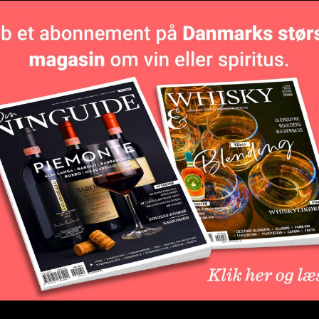
nd Cru Classé A ejendom som har besluttet at trække
tet har været en af de fire ‘first growth’ i Saint-Émilion,
Classé A siden 2012. Før det var det en Premier Grand
 trak Cheval Blanc og Ausone sig også fra
de 4 topslotte nu er ude af klassificeringen. Nu er det
L
be
 en afgørelse fra en domstol i Bordeaux i sidste måned
d en bøde, efter at have fundet ham skyldig i en
n af klassificeringen af Saint-Émilion i 2012. På det
 stilling i det nationale appelorgan INAO.
 har været ude og sige, at det nuværende system er
r slottet fremover og at man nu i stedet vil
ine har hun fortalt til mediet L’Express Style de Vie.