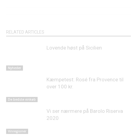
RELATED ARTICLES
Lovende høst på Sicilien
Nyheder
Kæmpetest: Rosé fra Provence til
over 100 kr.
De bedste vinkøb
Vi ser nærmere på Barolo Riserva
2020
Vinregioner