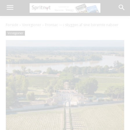
Forside
Vinregioner
Fronsac — i skyggen af sine berømte naboer
Vinregioner