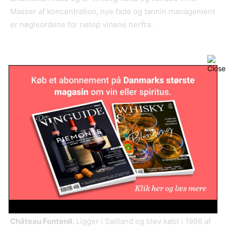
Masser af koncentration, nye fade og tannin management
er nøgleordene for netop vinene herfra.
Huse, som er værd at holde øje med:
Châ
teau Dalem.
Ligger i landsbyen Sailland og arbejder
med 14 hektar.er Det er Brigitte Rullier-Loussert, som
ejer og driver vingården, som er moderniseret for nyligt.
Der arbejdes med en hård sortering af druerne inden
fermentering på cementtanke og modning 18 måneder på
50% nye fade. Meget stilrene og vellavede vine.
Châ
teau Fontenil.
Ligger i Sailland og blev købt i 1986 af