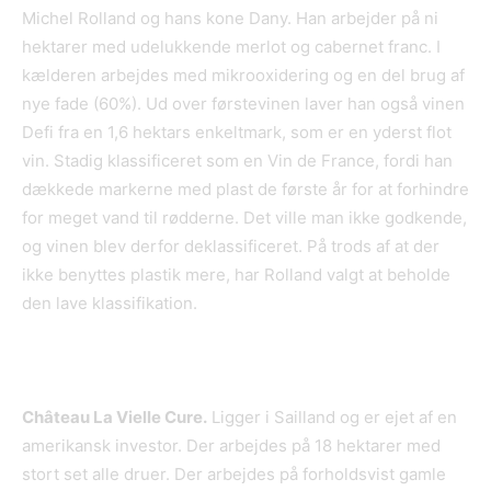
Michel Rolland og hans kone Dany. Han arbejder på ni
hektarer med udelukkende merlot og cabernet franc. I
kælderen arbejdes med mikrooxidering og en del brug af
nye fade (60%). Ud over førstevinen laver han også vinen
Defi fra en 1,6 hektars enkeltmark, som er en yderst flot
vin. Stadig klassificeret som en Vin de France, fordi han
dækkede markerne med plast de første år for at forhindre
for meget vand til rødderne. Det ville man ikke godkende,
og vinen blev derfor deklassificeret. På trods af at der
ikke benyttes plastik mere, har Rolland valgt at beholde
den lave klassifikation.
Châ
teau La Vielle Cure.
Ligger i Sailland og er ejet af en
amerikansk investor. Der arbejdes på 18 hektarer med
stort set alle druer. Der arbejdes på forholdsvist gamle