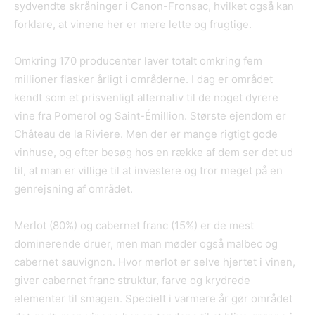
sydvendte skråninger i Canon-Fronsac, hvilket også kan
forklare, at vinene her er mere lette og frugtige.
Omkring 170 producenter laver totalt omkring fem
millioner flasker årligt i områderne. I dag er området
kendt som et prisvenligt alternativ til de noget dyrere
vine fra Pomerol og Saint-Émillion. Største ejendom er
Château de la Riviere. Men der er mange rigtigt gode
vinhuse, og efter besøg hos en række af dem ser det ud
til, at man er villige til at investere og tror meget på en
genrejsning af området.
Merlot (80%) og cabernet franc (15%) er de mest
dominerende druer, men man møder også malbec og
cabernet sauvignon. Hvor merlot er selve hjertet i vinen,
giver cabernet franc struktur, farve og krydrede
elementer til smagen. Specielt i varmere år gør området