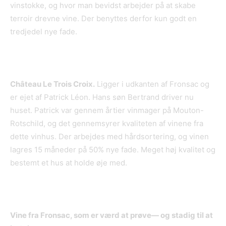
vinstokke, og hvor man bevidst arbejder på at skabe
terroir drevne vine. Der benyttes derfor kun godt en
tredjedel nye fade.
Châ
teau Le Trois Croix.
Ligger i udkanten af Fronsac og
er ejet af Patrick Léon. Hans søn Bertrand driver nu
huset. Patrick var gennem årtier vinmager på Mouton-
Rotschild, og det gennemsyrer kvaliteten af vinene fra
dette vinhus. Der arbejdes med hårdsortering, og vinen
lagres 15 måneder på 50% nye fade. Meget høj kvalitet og
bestemt et hus at holde øje med.
Vine fra Fronsac
, som er værd at prøve— og stadig til at