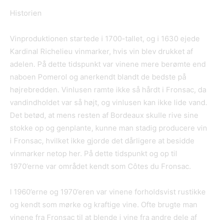
Historien
Vinproduktionen startede i 1700-tallet, og i 1630 ejede
Kardinal Richelieu vinmarker, hvis vin blev drukket af
adelen. På dette tidspunkt var vinene mere berømte end
naboen Pomerol og anerkendt blandt de bedste på
højrebredden. Vinlusen ramte ikke så hårdt i Fronsac, da
vandindholdet var så højt, og vinlusen kan ikke lide vand.
Det betød, at mens resten af Bordeaux skulle rive sine
stokke op og genplante, kunne man stadig producere vin
i Fronsac, hvilket ikke gjorde det dårligere at besidde
vinmarker netop her. På dette tidspunkt og op til
1970’erne var området kendt som Côtes du Fronsac.
I 1960’erne og 1970’eren var vinene forholdsvist rustikke
og kendt som mørke og kraftige vine. Ofte brugte man
vinene fra Fronsac til at blende i vine fra andre dele af