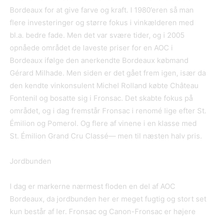
Bordeaux for at give farve og kraft. I 1980’eren så man
flere investeringer og større fokus i vinkælderen med
bl.a. bedre fade. Men det var svære tider, og i 2005
opnåede området de laveste priser for en AOC i
Bordeaux ifølge den anerkendte Bordeaux købmand
Gérard Milhade. Men siden er det gået frem igen, især da
den kendte vinkonsulent Michel Rolland købte Château
Fontenil og bosatte sig i Fronsac. Det skabte fokus på
området, og i dag fremstår Fronsac i renomé lige efter St.
Émilion og Pomerol. Og flere af vinene i en klasse med
St. Émilion Grand Cru Classé— men til næsten halv pris.
Jordbunden
I dag er markerne nærmest floden en del af AOC
Bordeaux, da jordbunden her er meget fugtig og stort set
kun består af ler. Fronsac og Canon-Fronsac er højere