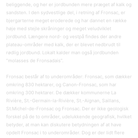
beliggende, og her er jordbunden mere præget af kalk og
sandsten. I den sydvestlige del, i retning af Fronsac, er
bjergarterne meget eroderede og har dannet en række
høje med stejle skråninger og meget veludviklet
jordbund. Længere nord- og vestpå findes der andre
plateau-områder med kalk, der er blevet nedbrudt til
rødlig jordbund. Lokalt kalder man også jordbunden
”molasses de Fronsadais”.
Fronsac består af to underområder: Fronsac, som dækker
omkring 830 hektarer, og Canon-Fronsac, som har
omkring 300 hektarer. De dækker kommunerne La
Rivière, St.-Germain-la-Rivière, St.-Aignan, Saillans,
St.Michel-de-Fronsac og Fronsac. Der er ikke geologisk
forskel på de to områder, udelukkende geografisk, hvilket
betyder, at man kan diskutere betydningen af at have
opdelt Fronsac i to underområder. Dog er der lidt flere