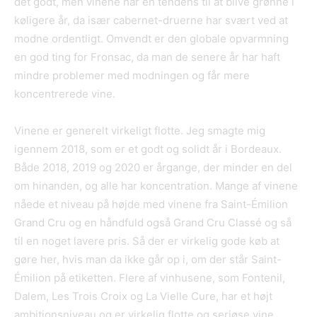
det godt, men vinene har en tendens til at blive grønne i
køligere år, da især cabernet-druerne har svært ved at
modne ordentligt. Omvendt er den globale opvarmning
en god ting for Fronsac, da man de senere år har haft
mindre problemer med modningen og får mere
koncentrerede vine.
Vinene er generelt virkeligt flotte. Jeg smagte mig
igennem 2018, som er et godt og solidt år i Bordeaux.
Både 2018, 2019 og 2020 er årgange, der minder en del
om hinanden, og alle har koncentration. Mange af vinene
nåede et niveau på højde med vinene fra Saint-Émilion
Grand Cru og en håndfuld også Grand Cru Classé og så
til en noget lavere pris. Så der er virkelig gode køb at
gøre her, hvis man da ikke går op i, om der står Saint-
Émilion på etiketten. Flere af vinhusene, som Fontenil,
Dalem, Les Trois Croix og La Vielle Cure, har et højt
ambitionsniveau og er virkelig flotte og seriøse vine.