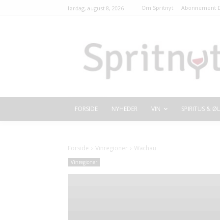
Om Spritnyt
Abonnement D
lørdag, august 8, 2026
FORSIDE
NYHEDER
VIN
SPIRITUS & ØL
Forside
Vinregioner
Wachau
Vinregioner