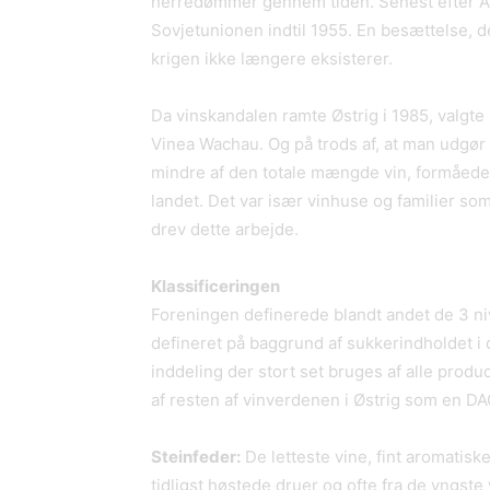
herredømmer gennem tiden. Senest efter An
Sovjetunionen indtil 1955. En besættelse, de
krigen ikke længere eksisterer.
Da vinskandalen ramte Østrig i 1985, valgt
Vinea Wachau. Og på trods af, at man udgør
mindre af den totale mængde vin, formåede 
landet. Det var især vinhuse og familier s
drev dette arbejde.
Klassificeringen
Foreningen definerede blandt andet de 3 niv
defineret på baggrund af sukkerindholdet i 
inddeling der stort set bruges af alle produ
af resten af vinverdenen i Østrig som en DA
Steinfeder:
De letteste vine, fint aromatisk
tidligst høstede druer og ofte fra de yngste