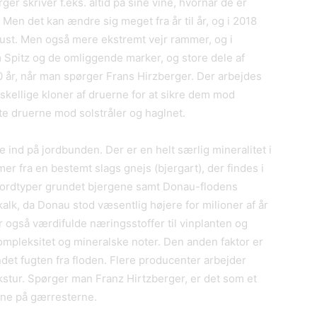
 skriver f.eks. altid på sine vine, hvornår de er
 Men det kan ændre sig meget fra år til år, og i 2018
gust. Men også mere ekstremt vejr rammer, og i
m Spitz og de omliggende marker, og store dele af
0 år, når man spørger Frans Hirzberger. Der arbejdes
rskellige kloner af druerne for at sikre dem mod
e druerne mod solstråler og haglnet.
nd på jordbunden. Der er en helt særlig mineralitet i
r fra en bestemt slags gnejs (bjergart), der findes i
 jordtyper grundet bjergene samt Donau-flodens
 kalk, da Donau stod væsentlig højere for milioner af år
r også værdifulde næringsstoffer til vinplanten og
kompleksitet og mineralske noter. Den anden faktor er
det fugten fra floden. Flere producenter arbejder
ekstur. Spørger man Franz Hirtzberger, er det som et
nene på gærresterne.