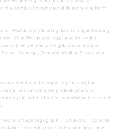
den Verdenskrig, hvor området var besat af
r bl.a. betød, at hovedparten af de ældre vine fra før
e man i Wachau at bryde ud og danne sin egen forening
 under 3% af Østrigs areal og producerer endnu
man at blive det mest prestigefyldte vinområde i
om Frans Hirtzberger, Emmerich Knoll og Prager, som
eauer: steinfeder, federspiel, og smaragd, hver
druerne. Lidt som det tyske prädikatsystem. En
center og fortsætter efter i år, hvor Wachau blev en del
C.
e med mild frugtsmag og op til 11,5% alkohol. Typisk de
 vinstokke, som findes på de fladere vinmarker langs