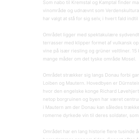
Som nabo til Kremstal og Kamptal finder m
vinområde og udnævnt som Verdenskultura
har valgt at stå for sig selv, i hvert fald indtil
Området ligger med spektakulære sydvendt
terrasser med klipper formet af vulkansk o
vine på især riesling og grüner veltliner. 
mange måder om det tyske område Mosel.
Området strækker sig langs Donau forbi ga
Loiben og Mautern. Hovedbyen er Dürnstein
hvor den engelske konge Richard Løvehjerte 
netop borgruinen og byen har været centrum
i Mautern am der Donau kan således trække s
romerne dyrkede vin til deres soldater, som 
Området har en lang historie flere tusinde 