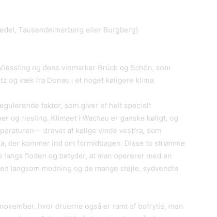
riedel, Tausendeimerberg eller Burgberg)
Viessling og dens vinmarker Brück og Schön, som
itz og væk fra Donau i et noget køligere klima.
gulerende faktor, som giver et helt specielt
ner og riesling. Klimaet i Wachau er ganske køligt, og
mperaturen— drevet af kølige vinde vestfra, som
ra, der kommer ind om formiddagen. Disse to strømme
rne langs floden og betyder, at man opererer med en
en langsom modning og de mange stejle, sydvendte
 november, hvor druerne også er ramt af botrytis, men