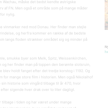
an Wachau, måske det bedst kendte østrigske
rv af FN. Men også et område som på mange måder
 for nylig.
e vinmarker ned mod Donau. Her finder man stejle
prindelse, og herfra kommer en række af de bedste
15 km langs floden strækker området sig og minder på
N
h
mle, smukke byer som Melk, Spitz, Weissenkirchen,
 og her finder man på toppen den berømte slotsruin,
blev holdt fanget efter det tredje korstog i 1192. Og
 for mange store film i historien. Men også Nikolaihof
in historie som vingård tilbage til år 470, hvor
efter sigende hver drak over to liter dagligt.
år tilbage i tiden og har været under mange