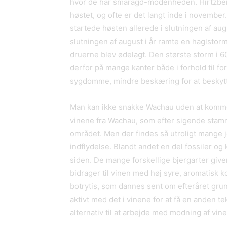
hvor de har smaragd-modenheden. Hirtzberger
høstet, og ofte er det langt inde i november.
startede høsten allerede i slutningen af au
slutningen af august i år ramte en haglstor
druerne blev ødelagt. Den største storm i 6
derfor på mange kanter både i forhold til fo
sygdomme, mindre beskæring for at beskytt
Man kan ikke snakke Wachau uden at komme i
vinene fra Wachau, som efter sigende stamme
området. Men der findes så utroligt mange
indflydelse. Blandt andet en del fossiler og
siden. De mange forskellige bjergarter give
bidrager til vinen med høj syre, aromatisk 
botrytis, som dannes sent om efteråret grun
aktivt med det i vinene for at få en anden t
alternativ til at arbejde med modning af vi