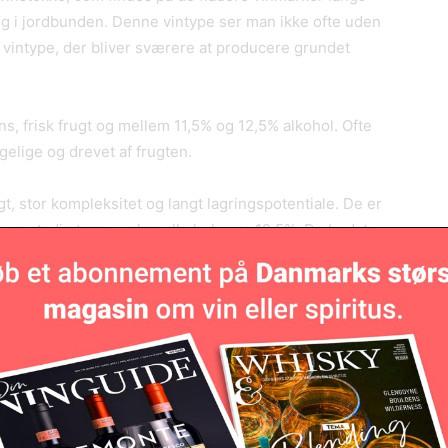
ng i jordbunden. Denne vintype ser man ikke ofte uden
n vintype, der bliver sværere at producere grundet
s, frisk frugt og mellem 11,5% og 12,5% alkohol. Ofte
elige og drevet af frugten.
t, stor kompleksitet og langt lagringspotentiale. De er
n er stadig tørre og har alkohol over 12,5%. De bedste
e, men der er mange stilretninger afhængigt af
terrasser, hvor solen kan bage om dagen, samtidig med
tten. De vine, som er dyrket på stejle skråninger er
is de da ikke har enkeltmarksnavnet på. Og netop
 klippemurene ofte er de første, der høstes, og en
 disse omkring en måned tidligere end almindeligt.