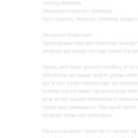
Joching (Kollmitz)
Wösendorf (Hochrain, Kollmütz)
Spitz (Axpoint, Hochrain, Setzberg, Singer
Derudover finder man:
Spitzergraben med den tilhørende landsby 
strækker sig vestpå ind i høje bakker fra Sp
Donau, som flyder gennem området, er en re
mikroklima, der passer godt til grüner veltli
der er stor forskel mellem dag- og nattete
kommer ind om natten og lunere vinde østf
giver et helt specielt mikroklima til marke
meget lang vækstsæson. Man opnår derfor 
terrasser virker som solfangere.
Flere producenter høster først i oktober og