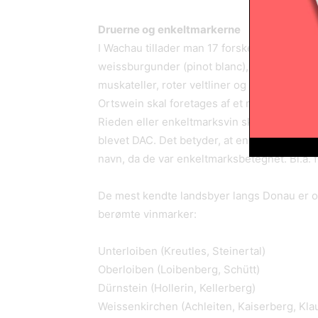
Druerne og enkeltmarkerne
I Wachau tillader man 17 forskellige druesor
weissburgunder (pinot blanc), grauburgunde
muskateller, roter veltliner og xweigelt sam
Ortswein skal foretages af et mindre udvalg
Rieden eller enkeltmarksvin skal være enten 
blevet DAC. Det betyder, at en række vine på
navn, da de var enkeltmarksbetegnet. Bl.a. 
De mest kendte landsbyer langs Donau er op
berømte vinmarker:
Unterloiben (Kreutles, Steinertal)
Oberloiben (Loibenberg, Schütt)
Dürnstein (Hollerin, Kellerberg)
Weissenkirchen (Achleiten, Kaiserberg, Klau