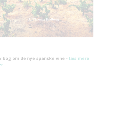
y bog om de nye spanske vine -
læs mere
er