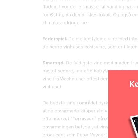
floden, hvor der er masser af vand og næri
for Østrig, da den drikkes lokalt. Og også e
klimaforandringerne.
Federspiel
: De mellemfyldige vine med inten
de bedre vinhuses basisvine, som er tilgæng
Smaragd
: De fyldigste vine med moden frug
høstet senere, har ofte botrytiskarakter, me
vine fra Wachau har oftest denne betegnels
vinhuset.
De bedste vine i området dyrkes på stejle 
at de opvarmede klipper afgiver varme om na
ofte mærket ”Terrassen” på etiketterne. Hv
opvarmningen betyder, at vinstokke nær ved
producent som Peter Veyder-Malberg høster