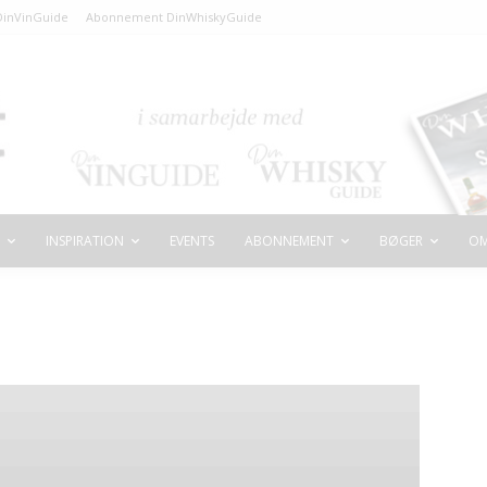
inVinGuide
Abonnement DinWhiskyGuide
INSPIRATION
EVENTS
ABONNEMENT
BØGER
OM