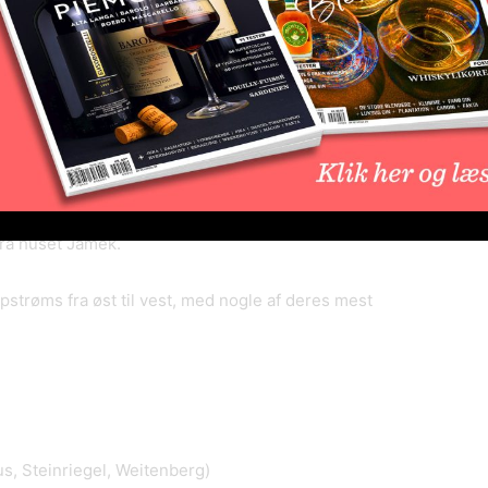
ter, herunder grüner veltliner, riesling, chardonnay,
r (pinot gris), sauvignon blanc, neuburger,
t blandinger fra alle dele af regionen, mens en
 af ni sorter inden for en enkelt kommune, og en
grüner veltliner eller riesling, efter at Wachau nu er
 bl.a. weissburgunder nu er nødsaget til at skifte
fra huset Jamek.
strøms fra øst til vest, med nogle af deres mest
s, Steinriegel, Weitenberg)