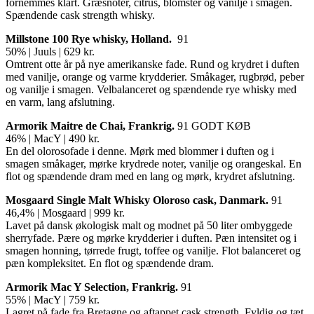
fornemmes klart. Græsnoter, citrus, blomster og vanilje i smagen.
Spændende cask strength whisky.
Millstone 100 Rye whisky,
Holland.
91
50% | Juuls | 629 kr.
Omtrent otte år på nye amerikanske fade. Rund og krydret i duften
med vanilje, orange og varme krydderier. Småkager, rugbrød, peber
og vanilje i smagen. Velbalanceret og spændende rye whisky med
en varm, lang afslutning.
Armorik Maitre de Chai, Frankrig.
91 GODT KØB
46% | MacY | 490 kr.
En del olorosofade i denne. Mørk med blommer i duften og i
smagen småkager, mørke krydrede noter, vanilje og orangeskal. En
flot og spændende dram med en lang og mørk, krydret afslutning.
Mosgaard Single Malt Whisky Oloroso cask, Danmark.
91
46,4% | Mosgaard | 999 kr.
Lavet på dansk økologisk malt og modnet på 50 liter ombyggede
sherryfade. Pære og mørke krydderier i duften. Pæn intensitet og i
smagen honning, tørrede frugt, toffee og vanilje. Flot balanceret og
pæn kompleksitet. En flot og spændende dram.
Armorik Mac Y Selection, Frankrig.
91
55% | MacY | 759 kr.
Lagret på fade fra Bretagne og aftappet cask strength. Fyldig og tæt