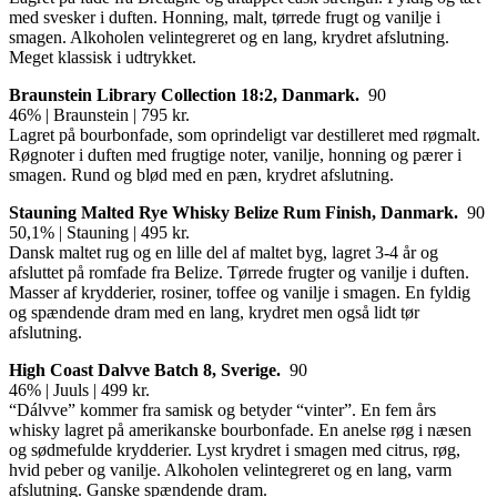
med svesker i duften. Honning, malt, tørrede frugt og vanilje i
smagen. Alkoholen velintegreret og en lang, krydret afslutning.
Meget klassisk i udtrykket.
Braunstein Library Collection 18:2,
Danmark.
90
46% | Braunstein | 795 kr.
Lagret på bourbonfade, som oprindeligt var destilleret med røgmalt.
Røgnoter i duften med frugtige noter, vanilje, honning og pærer i
smagen. Rund og blød med en pæn, krydret afslutning.
Stauning Malted Rye Whisky Belize Rum Finish,
Danmark.
90
50,1% | Stauning | 495 kr.
Dansk maltet rug og en lille del af maltet byg, lagret 3-4 år og
afsluttet på romfade fra Belize. Tørrede frugter og vanilje i duften.
Masser af krydderier, rosiner, toffee og vanilje i smagen. En fyldig
og spændende dram med en lang, krydret men også lidt tør
afslutning.
High Coast Dalvve Batch 8,
Sverige.
90
46% | Juuls | 499 kr.
“Dálvve” kommer fra samisk og betyder “vinter”. En fem års
whisky lagret på amerikanske bourbonfade. En anelse røg i næsen
og sødmefulde krydderier. Lyst krydret i smagen med citrus, røg,
hvid peber og vanilje. Alkoholen velintegreret og en lang, varm
afslutning. Ganske spændende dram.