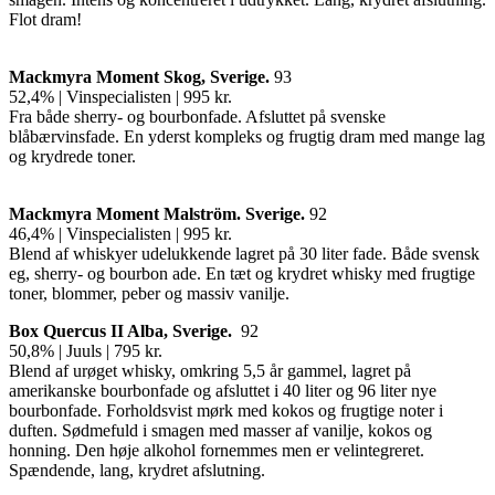
Flot dram!
Mackmyra Moment Skog, Sverige.
93
52,4% | Vinspecialisten | 995 kr.
Fra både sherry- og bourbonfade. Afsluttet på svenske
blåbærvinsfade. En yderst kompleks og frugtig dram med mange lag
og krydrede toner.
Mackmyra Moment Malstr
öm. Sverige.
92
46,4% | Vinspecialisten | 995 kr.
Blend af whiskyer udelukkende lagret på 30 liter fade. Både svensk
eg, sherry- og bourbon ade. En tæt og krydret whisky med frugtige
toner, blommer, peber og massiv vanilje.
Box Quercus II Alba,
Sverige.
92
50,8% | Juuls | 795 kr.
Blend af urøget whisky, omkring 5,5 år gammel, lagret på
amerikanske bourbonfade og afsluttet i 40 liter og 96 liter nye
bourbonfade. Forholdsvist mørk med kokos og frugtige noter i
duften. Sødmefuld i smagen med masser af vanilje, kokos og
honning. Den høje alkohol fornemmes men er velintegreret.
Spændende, lang, krydret afslutning.