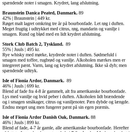
spændende noter i smagen. Krydret, lang afslutning.
Braunstein Danica Peated, Danmark.
89
42% | Braunstein | 449 kr.
Røget malt lagret omkring tre år på bourbonfade. Let røg i duften.
Meget frugtig i udtrykket med citrus, røg, mandarin og vanilje i
smagen. Rund og blød med en lidt krydret afslutning.
Stork Club Batch 2,
Tyskland.
89
55% | Juuls | 495 kr.
Rye whisky med mørke, krydrede noter i duften. Sødmefuld i
smagen med toffee, rugbrød og vanilje. Alkoholen mærkes men er
integreret pænt. Varm, lang og krydret afslutning. Ikke så dyb; men
spændende udtryk.
Isle of Fionia Ardor,
Danmark.
89
46% | Juuls | 699 kr.
Blend af fade fra 4-8 år gammelt, alt fra amerikanske bourbonfade.
Lys med vanilje og hvid peber i duften. Alkoholen lidt brændende
og i smagen småkager, citrus og vaniljenoter. Pæn dybde og længde.
Endnu meget ung men fungerer pænt på sin egen præmis.
Isle of Fionia Ardor Danish Oak,
Danmark.
88
46% | Juuls | 899 kr.
Blend af fade, 4-7 år gamle, alle amerikanske bourbonfade. Herefter