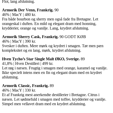
Flot, lang afslutning.
Armorik Der Venn, Frankrig.
90
46% | MacY | 480 kr.
Fra både bourbon og sherry men også fade fra Bretagne. Let
orangeskal i duften. En mild og elegant dram med honning,
krydderier, orange og vanilje. Lang, krydret afslutning.
Armorik Sherry Cask, Frankrig.
90 GODT KØB
46% | MacY | 390 kr.
Svesker i duften. Mere mørk og krydret i smagen. Tør men pæn
kompleksitet og en lang, mørk, krydret afslutning.
Hven Tycho’s Star Single Malt
Ø
KO, Sverige.
89
41,8% | Hven Destilleri | 499 kr.
Let røg i næsen. Frugtig i smagen med orange, karamel og vanilje.
Ikke specielt intens men en fin og elegant dram med en krydret
afslutning.
Armorik Classic, Frankrig.
89
46% | MacY | 330 kr.
Et af Frankrig mest anerkendte destillerier i Bretagne. Citrus i
næsen. Let sødmefuld i smagen med toffee, krydderier og vanilje.
Simpel men vellavet dram med en krydret afslutning.