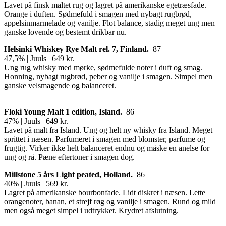
Lavet på finsk maltet rug og lagret på amerikanske egetræsfade.
Orange i duften. Sødmefuld i smagen med nybagt rugbrød,
appelsinmarmelade og vanilje. Flot balance, stadig meget ung men
ganske lovende og bestemt drikbar nu.
H
elsinki Whiskey Rye Malt rel. 7, Finland.
87
47,5% | Juuls | 649 kr.
Ung rug whisky med mørke, sødmefulde noter i duft og smag.
Honning, nybagt rugbrød, peber og vanilje i smagen. Simpel men
ganske velsmagende og balanceret.
Floki Young Malt 1 edition, Island.
86
47% | Juuls | 649 kr.
Lavet på malt fra Island. Ung og helt ny whisky fra Island. Meget
sprittet i næsen. Parfumeret i smagen med blomster, parfume og
frugtig. Virker ikke helt balanceret endnu og måske en anelse for
ung og rå. Pæne eftertoner i smagen dog.
Millstone 5
å
rs Light peated,
Holland.
86
40% | Juuls | 569 kr.
Lagret på amerikanske bourbonfade. Lidt diskret i næsen. Lette
orangenoter, banan, et strejf røg og vanilje i smagen. Rund og mild
men også meget simpel i udtrykket. Krydret afslutning.