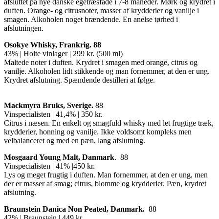
afsluttet på nye danske egetræsfade i 7-8 måneder. Mørk og krydret i
duften. Orange- og citrusnoter, masser af krydderier og vanilje i
smagen. Alkoholen noget brændende. En anelse tørhed i
afslutningen.
Osokye Whisky, Frankrig. 88
43% | Holte vinlager | 299 kr. (500 ml)
Maltede noter i duften. Krydret i smagen med orange, citrus og
vanilje. Alkoholen lidt stikkende og man fornemmer, at den er ung.
Krydret afslutning. Spændende destilleri at følge.
Mackmyra Bruks, Sverige.
88
Vinspecialisten | 41,4% | 350 kr.
Citrus i næsen. En enkelt og smagfuld whisky med let frugtige træk,
krydderier, honning og vanilje. Ikke voldsomt kompleks men
velbalanceret og med en pæn, lang afslutning.
Mosgaard Young Malt, Danmark
. 88
Vinspecialisten | 41% |450 kr.
Lys og meget frugtig i duften. Man fornemmer, at den er ung, men
der er masser af smag; citrus, blomme og krydderier. Pæn, krydret
afslutning.
Braunstein Danica Non Peated, Danmark.
88
42% | Braunstein | 449 kr.