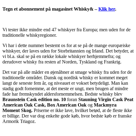
Tegn et abonnement på magasinet Whisky& –
Klik her
.
Vi tester ikke mindre end 47 whiskyer fra Europa; men uden for de
traditionelle whiskyregioner.
Vi har i dette nummer bestemt os for at se på de mange europæiske
whiskyer, der laves uden for Storbritannien og Irland. Det betyder, at
vi bl.a. skal se på en række lokale whiskyer herhjemmefra; og
derudover whisky fra resten af Norden, Tyskland og Frankrig.
Det var på alle måder en øjenåbner at smage whisky fra uden for de
traditionelle områder. Dansk og nordisk whisky er kommet meget
langt de seneste fem år, og niveauet er vokset betydeligt. Man kan
stadig godt fornemme, at det meste er ungt, men brugen af mindre
fade har fremskyndet aldersfornemmelsen. Bedste whisky blev
Braunstein Cask edition no. 10
foran
Stauning Virgin Cask Peat
American Oak Cask, Box American Oak
og
Mackmyra
Moment Skog.
Priserne er ikke lave, hvilket betød, at de fleste ikke
er billige. Der var dog enkelte gode køb, hvor bedste køb er franske
Armorik Triagoz.