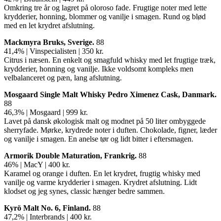
Omkring tre år og lagret på oloroso fade. Frugtige noter med lette
krydderier, honning, blommer og vanilje i smagen. Rund og blød
med en let krydret afslutning.
Mackmyra Bruks, Sverige.
88
41,4% | Vinspecialisten | 350 kr.
Citrus i næsen. En enkelt og smagfuld whisky med let frugtige træk,
krydderier, honning og vanilje. Ikke voldsomt kompleks men
velbalanceret og pæn, lang afslutning.
Mosgaard Single Malt Whisky Pedro Ximenez Cask, Danmark.
88
46,3% | Mosgaard | 999 kr.
Lavet på dansk økologisk malt og modnet på 50 liter ombyggede
sherryfade. Mørke, krydrede noter i duften. Chokolade, figner, læder
og vanilje i smagen. En anelse tør og lidt bitter i eftersmagen.
Armorik Double Maturation, Frankrig.
88
46% | MacY | 400 kr.
Karamel og orange i duften. En let krydret, frugtig whisky med
vanilje og varme krydderier i smagen. Krydret afslutning. Lidt
klodset og jeg synes, classic hænger bedre sammen.
Kyrö Malt No. 6, Finland.
88
47,2% | Interbrands | 400 kr.