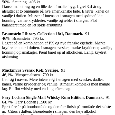
50% | Stauning | 495 kr.
Dansk maltet rug og en lille del af maltet byg, lagret 3-4 år og
afsluttet af to omgange på nye amerikanske fade. Egetræ, kanel og
vanilje i duften. Masser af intensitet i smagen med sødmefulde
honning, varme krydderier, vanilje og æbler i smagen. Flot
balanceret med en let spids afslutning.
Braunstein Library Collection 18:1,
Danmark.
91
46% | Braunstein | 795 kr.
Lagret på en kombination af PX og nye franske egefade. Mørke,
krydrede noter i duften. I smagen svesker, mørke krydderier, vanilje,
honning og småkager. Pænt båret op af alkoholen. Lang, krydret
afslutning.
Mackmyra Svensk R
ök, Sverige.
91
46,1% | Vinspecialisten | 799 kr.
Let røg i næsen. Mere intens røg i smagen med svesker, dadler,
kanel, varme krydderier og vanilje. Rimeligt kompleks med mange
lag. En flot whisky med en lang eftersmag.
Fary Lochan Single Malt Whisky Rum Edition, Danmark.
91
64,7% | Fary Lochan | 1500 kr.
Først fire år på bourbonfade og derefter finish på romfade det sidste
år. Citrus i duften. Brændende i smagen, den høje alkohol