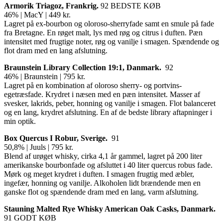
Armorik Triagoz, Frankrig.
92 BEDSTE KØB
46% | MacY | 449 kr.
Lagret på ex-bourbon og oloroso-sherryfade samt en smule på fade
fra Bretagne. En røget malt, lys med røg og citrus i duften. Pæn
intensitet med frugtige noter, røg og vanilje i smagen. Spændende og
flot dram med en lang afslutning.
Braunstein Library Collection 19:1,
Danmark.
92
46% | Braunstein | 795 kr.
Lagret på en kombination af oloroso sherry- og portvins-
egetræsfade. Krydret i næsen med en pæn intensitet. Masser af
svesker, lakrids, peber, honning og vanilje i smagen. Flot balanceret
og en lang, krydret afslutning. En af de bedste library aftapninger i
min optik.
Box Quercus I Robur,
Sverige.
91
50,8% | Juuls | 795 kr.
Blend af urøget whisky, cirka 4,1 år gammel, lagret på 200 liter
amerikanske bourbonfade og afsluttet i 40 liter quercus robus fade.
Mørk og meget krydret i duften. I smagen frugtig med æbler,
ingefær, honning og vanilje. Alkoholen lidt brændende men en
ganske flot og spændende dram med en lang, varm afslutning.
Stauning Malted Rye Whisky American Oak Casks,
Danmark.
91 GODT KØB