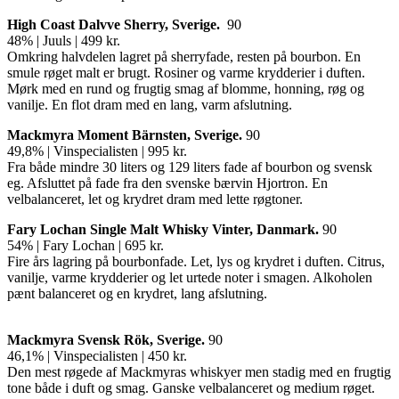
High Coast Dalvve Sherry,
Sverige.
90
48% | Juuls | 499 kr.
Omkring halvdelen lagret på sherryfade, resten på bourbon. En
smule røget malt er brugt. Rosiner og varme krydderier i duften.
Mørk med en rund og frugtig smag af blomme, honning, røg og
vanilje. En flot dram med en lang, varm afslutning.
Mackmyra Moment B
ärnsten, Sverige.
90
49,8% | Vinspecialisten | 995 kr.
Fra både mindre 30 liters og 129 liters fade af bourbon og svensk
eg. Afsluttet på fade fra den svenske bærvin Hjortron. En
velbalanceret, let og krydret dram med lette røgtoner.
Fary Lochan Single Malt Whisky Vinter, Danmark.
90
54% | Fary Lochan | 695 kr.
Fire års lagring på bourbonfade. Let, lys og krydret i duften. Citrus,
vanilje, varme krydderier og let urtede noter i smagen. Alkoholen
pænt balanceret og en krydret, lang afslutning.
Mackmyra Svensk Rö
k, Sverige.
90
46,1% | Vinspecialisten | 450 kr.
Den mest røgede af Mackmyras whiskyer men stadig med en frugtig
tone både i duft og smag. Ganske velbalanceret og medium røget.