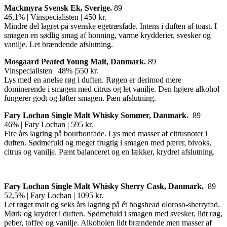
Mackmyra Svensk Ek, Sverige.
89
46,1% | Vinspecialisten | 450 kr.
Mindre del lagret på svenske egetræsfade. Intens i duften af toast. I
smagen en sødlig smag af honning, varme krydderier, svesker og
vanilje. Let brændende afslutning.
Mosgaard Peated Young Malt, Danmark.
89
Vinspecialisten | 48% |550 kr.
Lys med en anelse røg i duften. Røgen er derimod mere
dominerende i smagen med citrus og let vanilje. Den højere alkohol
fungerer godt og løfter smagen. Pæn afslutning.
Fary Lochan Single Malt Whisky Sommer, Danmark.
89
46% | Fary Lochan | 595 kr.
Fire års lagring på bourbonfade. Lys med masser af citrusnoter i
duften. Sødmefuld og meget frugtig i smagen med pærer, bivoks,
citrus og vanilje. Pænt balanceret og en lækker, krydret afslutning.
Fary Lochan Single Malt Whisky Sherry Cask, Danmark.
89
52,5% | Fary Lochan | 1095 kr.
Let røget malt og seks års lagring på ét hogshead oloroso-sherryfad.
Mørk og krydret i duften. Sødmefuld i smagen med svesker, lidt røg,
peber, toffee og vanilje. Alkoholen lidt brændende men masser af