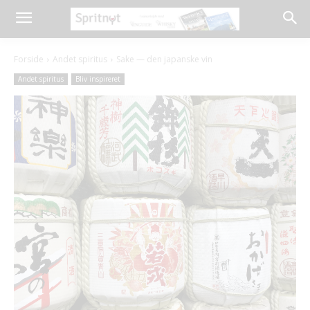
Forside
Andet spiritus
Sake — den japanske vin
Andet spiritus
Bliv inspireret