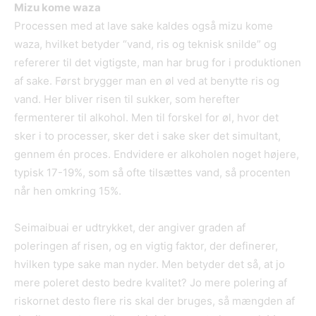
Mizu kome waza
Processen med at lave sake kaldes også mizu kome
waza, hvilket betyder “vand, ris og teknisk snilde” og
refererer til det vigtigste, man har brug for i produktionen
af sake. Først brygger man en øl ved at benytte ris og
vand. Her bliver risen til sukker, som herefter
fermenterer til alkohol. Men til forskel for øl, hvor det
sker i to processer, sker det i sake sker det simultant,
gennem én proces. Endvidere er alkoholen noget højere,
typisk 17-19%, som så ofte tilsættes vand, så procenten
når hen omkring 15%.
Seimaibuai er udtrykket, der angiver graden af
poleringen af risen, og en vigtig faktor, der definerer,
hvilken type sake man nyder. Men betyder det så, at jo
mere poleret desto bedre kvalitet? Jo mere polering af
riskornet desto flere ris skal der bruges, så mængden af