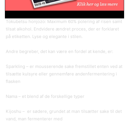
frugtige.
Tokubetsu honjozo: Maximum 60% polering af risen samt
tilsat alkohol. Endvidere ændret proces, der er forklaret
på etiketten. Lyse og elegante i stilen.
Andre begreber, det kan være en fordel at kende, er:
Sparkling – er mousserende sake fremstillet enten ved at
tilsætte kulsyre eller gennemføre andenfermentering i
flasken
Nama – et blend af de forskellige typer
Kijoshu – er sødere, grundet at man tilsætter sake til det
vand, man fermenterer med