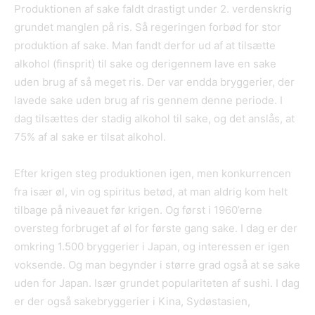
Produktionen af sake faldt drastigt under 2. verdenskrig
grundet manglen på ris. Så regeringen forbød for stor
produktion af sake. Man fandt derfor ud af at tilsætte
alkohol (finsprit) til sake og derigennem lave en sake
uden brug af så meget ris. Der var endda bryggerier, der
lavede sake uden brug af ris gennem denne periode. I
dag tilsættes der stadig alkohol til sake, og det anslås, at
75% af al sake er tilsat alkohol.
Efter krigen steg produktionen igen, men konkurrencen
fra især øl, vin og spiritus betød, at man aldrig kom helt
tilbage på niveauet før krigen. Og først i 1960’erne
oversteg forbruget af øl for første gang sake. I dag er der
omkring 1.500 bryggerier i Japan, og interessen er igen
voksende. Og man begynder i større grad også at se sake
uden for Japan. Især grundet populariteten af sushi. I dag
er der også sakebryggerier i Kina, Sydøstasien,