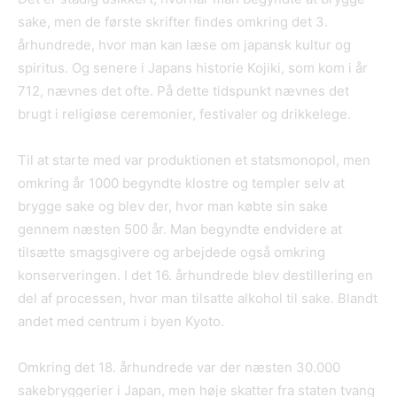
sake, men de første skrifter findes omkring det 3.
århundrede, hvor man kan læse om japansk kultur og
spiritus. Og senere i Japans historie Kojiki, som kom i år
712, nævnes det ofte. På dette tidspunkt nævnes det
brugt i religiøse ceremonier, festivaler og drikkelege.
Til at starte med var produktionen et statsmonopol, men
omkring år 1000 begyndte klostre og templer selv at
brygge sake og blev der, hvor man købte sin sake
gennem næsten 500 år. Man begyndte endvidere at
tilsætte smagsgivere og arbejdede også omkring
konserveringen. I det 16. århundrede blev destillering en
del af processen, hvor man tilsatte alkohol til sake. Blandt
andet med centrum i byen Kyoto.
Omkring det 18. århundrede var der næsten 30.000
sakebryggerier i Japan, men høje skatter fra staten tvang