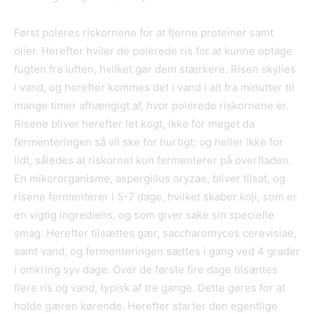
Først poleres riskornene for at fjerne proteiner samt
olier. Herefter hviler de polerede ris for at kunne optage
fugten fra luften, hvilket gør dem stærkere. Risen skylles
i vand, og herefter kommes det i vand i alt fra minutter til
mange timer afhængigt af, hvor polerede riskornene er.
Risene bliver herefter let kogt, ikke for meget da
fermenteringen så vil ske for hurtigt; og heller ikke for
lidt, således at riskornet kun fermenterer på overfladen.
En mikororganisme, aspergillus oryzae, bliver tilsat, og
risene fermenterer i 5-7 dage, hvilket skaber koji, som er
en vigtig ingrediens, og som giver sake sin specielle
smag. Herefter tilsættes gær, saccharomyces cerevisiae,
samt vand, og fermenteringen sættes i gang ved 4 grader
i omkring syv dage. Over de første fire dage tilsættes
flere ris og vand, typisk af tre gange. Dette gøres for at
holde gæren kørende. Herefter starter den egentlige