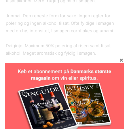
tilsat alkohol. Mere frugtig og mild i smagen.
Junmai: Den reneste form for sake. Ingen regler for
polering og ingen alkohol tilsat. Ofte fyldige i smagen
med en høj intensitet, I smagen cornflakes og umami.
Daiginjo: Maximum 50% polering af risen samt tilsat
alkohol. Meget aromatisk og fyldig i smagen.
Ginjo: Maximum 60% polering af risen samt tilsat alkohol.
Aromatisk og meget ren i smagen.
Honjozo: Maximum 70% polering af risen samt en lille del
alkohol tilsat for at tilføje aroma. En frisk og let sake,
nærmest vinøs i stilen.
Tokubetsu junmai: Maximum 70% polering af risen samt
tilsat alkohol. Mere kraftige i alkoholen men rene og