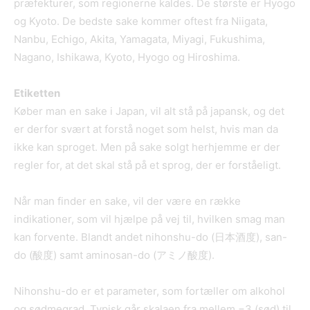
præfekturer, som regionerne kaldes. De største er Hyogo
og Kyoto. De bedste sake kommer oftest fra Niigata,
Nanbu, Echigo, Akita, Yamagata, Miyagi, Fukushima,
Nagano, Ishikawa, Kyoto, Hyogo og Hiroshima.
Etiketten
Køber man en sake i Japan, vil alt stå på japansk, og det
er derfor svært at forstå noget som helst, hvis man da
ikke kan sproget. Men på sake solgt herhjemme er der
regler for, at det skal stå på et sprog, der er forståeligt.
Når man finder en sake, vil der være en række
indikationer, som vil hjælpe på vej til, hvilken smag man
kan forvente. Blandt andet nihonshu-do (日本酒度), san-
do (酸度) samt aminosan-do (アミノ酸度).
Nihonshu-do er et parameter, som fortæller om alkohol
og sødmegrad. Typisk går skalaen fra mellem −3 (sød) til