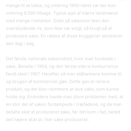
mange til at lukke, og omkring 1900-tallet var der kun
omkring 8.000 tilbage. Typisk ejet af større landmænd
med mange rismarker. Sidst på sæsonen blev den
overskydende ris, som ikke var solgt, så brugt på at
producere sake. En række af disse bryggerier eksisterer
den dag i dag.
Det første nationale sakeinstitut, hvor man forskede i
sake, åbnede i 1904, og den første større konkurrence
fandt sted i 1907. Herefter så man ståltankene komme til
og brugen af kommerciel gær. Dette gav et renere
produkt, og det blev nemmere at lave sake, som kunne
holde sig. Endvidere havde man store problemer med, at
en stor del af saken fordampede i træfadene, og da man
betalte skat af produceret sake, før det kom i fad, betød
det højere skat pr. liter sake produceret.