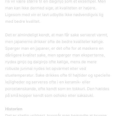
ris vil være større til en daiginjo som et eksempel. Men
man kan ikke dermed sige, at kvaliteten er højere.
Ligesom med vin er lavt udbytte ikke nødvendigvis lig
med bedre kvalitet.
Det er almindeligt kendt, at man får sake serveret varmt,
men japanerne drikker ofte de bedre kvaliteter kølige.
Spørger man en japaner, er det ofte for at maskere en
dårligere kvalitet sake, men spørger man eksperterne,
nydes ginjo og daiginjo ofte kølige, mens de mere
robuste junmai nydes let opvarmet eller ved
stuetemperatur. Sake drikkes ofte til højtider og specielle
lejligheder og serveres ofte i en keramik- eller
porcelænskande, ofte kendt som en tokkuri. Den hældes
på små kopper kendt som ochoko eller sakazuki.
Historien
Det er stadig usikkert, hvornår man begyndte at brygge