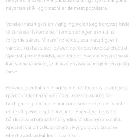
benyttes til sake, hvor yamadanishiki, gohyakumangoku,
miyamanishiki og omachi er de mest populære.
Vand er naturligvis en vigtig ingrediens og benyttes både
til at rense riskornene, i fermenteringen samt til at
fortynde saken. Mineralindholdet, som naturligt er i
vandet, kan have stor betydning for det færdige produkt.
Specielt jernindholdet, som binder med aminosyrerne og
kan skabe aromaer, som ikke ønskes samt giver en gullig
farve.
Endvidere er kalium, magnesium og fosforsyre vigtige for
gæren under fermenteringen. Gæren vil arbejde
hurtigere og hurtigere omdanne sukkeret, som i sidste
ende vil gavne alkoholniveauet. Endvidere benyttes
hårdere vand oftest til fortynding af den tørrere sake.
Specielt vand fra Nada-Gogō i Hyōgo præfekuret er
eftertragtet og kaldes “miyamizu”.