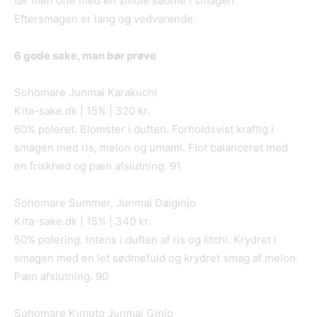
tør men ofte med en smule sødme i smagen.
Eftersmagen er lang og vedvarende.
6 gode sake, man bør prøve
Sohomare Junmai Karakuchi
Kita-sake.dk | 15% | 320 kr.
60% poleret. Blomster i duften. Forholdsvist kraftig i
smagen med ris, melon og umami. Flot balanceret med
en friskhed og pæn afslutning. 91
Sohomare Summer, Junmai Daiginjo
Kita-sake.dk | 15% | 340 kr.
50% polering. Intens i duften af ris og litchi. Krydret i
smagen med en let sødmefuld og krydret smag af melon.
Pæn afslutning. 90
Sohomare Kimoto Junmai Ginjo