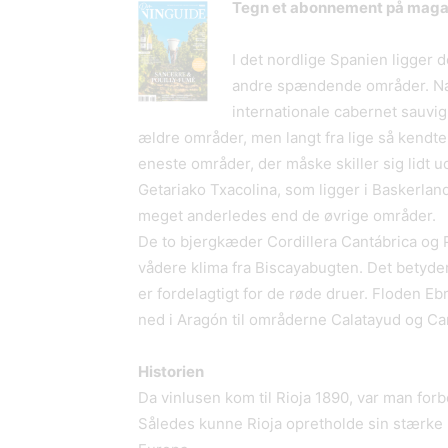
Tegn et abonnement på magas
I det nordlige Spanien ligger 
andre spændende områder. Nav
internationale cabernet sauvig
ældre områder, men langt fra lige så kendte
eneste områder, der måske skiller sig lidt u
Getariako Txacolina, som ligger i Baskerlan
meget anderledes end de øvrige områder.
De to bjergkæder Cordillera Cantábrica og
vådere klima fra Biscayabugten. Det betyder, 
er fordelagtigt for de røde druer. Floden 
ned i Aragón til områderne Calatayud og Ca
Historien
Da vinlusen kom til Rioja 1890, var man for
Således kunne Rioja opretholde sin stærke p