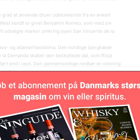
re grad at anvende druer udelukkende fra en enkelt
. Mest kendt er givet Benjamin Romeo, som med sin
ielt udvalgte marker omkring byen San Vincente de la
havs- og atlanterhavsklima. Den nordlige bjergkæde
de la Demanda skaber den beskyttede dal, som Rioja
e tørt end i vest. Den gennemsnitlige nedbør er omkring
el i forsommeren.
d i Rioja, men en leret jord med højt indhold af kalk
j koncentration af kalksten, sandsten og skifer.
igste og vådeste klima. Ofte er vinene lettere i stilen
rholdig med en del kalk og er ikke specielt
t plante stokkene længere fra hinanden. Flere er i de
buskvine.
ådet er syd for Ebrofloden. Det er især kendt for den
. Langt de fleste af de større og mere kendte