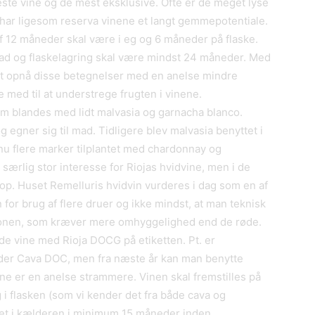
ste vine og de mest eksklusive. Ofte er de meget lyse
 har ligesom reserva vinene et langt gemmepotentiale.
af 12 måneder skal være i eg og 6 måneder på flaske.
 fad og flaskelagring skal være mindst 24 måneder. Med
 at opnå disse betegnelser med en anelse mindre
re med til at understrege frugten i vinene.
m blandes med lidt malvasia og garnacha blanco.
g egner sig til mad. Tidligere blev malvasia benyttet i
nu flere marker tilplantet med chardonnay og
 særlig stor interesse for Riojas hvidvine, men i de
op. Huset Remelluris hvidvin vurderes i dag som en af
 for brug af flere druer og ikke mindst, at man teknisk
ktionen, som kræver mere omhyggelighed end de røde.
e vine med Rioja DOCG på etiketten. Pt. er
nder Cava DOC, men fra næste år kan man benytte
ne er en anelse strammere. Vinen skal fremstilles på
i flasken (som vi kender det fra både cava og
et i kælderen i minimum 15 måneder inden