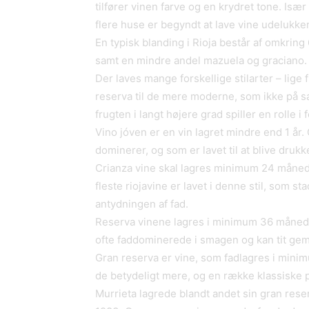
tilfører vinen farve og en krydret tone. Isæ
flere huse er begyndt at lave vine udelukk
En typisk blanding i Rioja består af omkring
samt en mindre andel mazuela og graciano.
Der laves mange forskellige stilarter – lige 
reserva til de mere moderne, som ikke på 
frugten i langt højere grad spiller en rolle i 
Vino jóven er en vin lagret mindre end 1 år. 
dominerer, og som er lavet til at blive drukke
Crianza vine skal lagres minimum 24 måned
fleste riojavine er lavet i denne stil, som 
antydningen af fad.
Reserva vinene lagres i minimum 36 måned
ofte faddominerede i smagen og kan tit gemm
Gran reserva er vine, som fadlagres i mini
de betydeligt mere, og en række klassiske p
Murrieta lagrede blandt andet sin gran reser