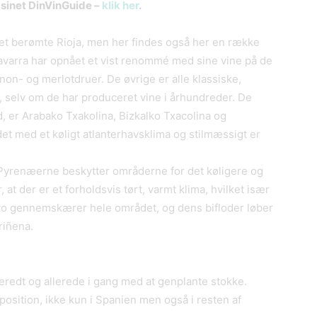
inet DinVinGuide –
klik her
.
det berømte Rioja, men her findes også her en række
arra har opnået et vist renommé med sine vine på de
non- og merlotdruer. De øvrige er alle klassiske,
, selv om de har produceret vine i århundreder. De
d, er Arabako Txakolina, Bizkalko Txacolina og
det med et køligt atlanterhavsklima og stilmæssigt er
 Pyrenæerne beskytter områderne for det køligere og
at der er et forholdsvis tørt, varmt klima, hvilket især
Ebro gennemskærer hele området, og dens bifloder løber
riñena.
beredt og allerede i gang med at genplante stokke.
osition, ikke kun i Spanien men også i resten af