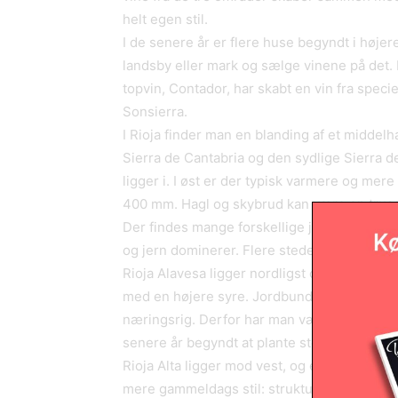
helt egen stil.
I de senere år er flere huse begyndt i høje
landsby eller mark og sælge vinene på det
topvin, Contador, har skabt en vin fra spec
Sonsierra.
I Rioja finder man en blanding af et middel
Sierra de Cantabria og den sydlige Sierra 
ligger i. I øst er der typisk varmere og mer
400 mm. Hagl og skybrud kan være en truss
Der findes mange forskellige jordbundsforhol
og jern dominerer. Flere steder er der en hø
Rioja Alavesa ligger nordligst og har det køl
med en højere syre. Jordbunden er meget le
næringsrig. Derfor har man været nødt til a
senere år begyndt at plante stokkene som 
Rioja Alta ligger mod vest, og en del af omr
mere gammeldags stil: struktur og høje syre