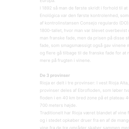
Europa.
I 1892 så man de første skridt i forhold til a
Enológica var den første kontrolenhed, som 
af kontrolinstansen Consejo regulardo (DO). E
1800-tallet, hvor man var blevet overbevist
man franske fade, men da prisen på disse st
fade, som smagsmæssigt også gav vinene mere
og flere gå tilbage til de franske fade for 
mere på frugten i vinene.
De 3 provinser
Rioja er delt i tre provinser: I vest Rioja Al
provinser deles af Ebrofloden, som løber t
floden i en 40 km bred zone på et plateau 
700 meters højde.
Traditionelt har Rioja været blandet af vine 
og i stedet opkøber druer fra en af de man
vine fra de tre områder skaber sammen med 