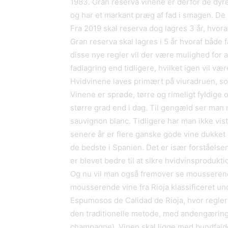
1983. Gran reserva vinene er derfor de dyre
og har et markant præg af fad i smagen. De
Fra 2019 skal reserva dog lagres 3 år, hvor
Gran reserva skal lagres i 5 år hvoraf både
disse nye regler vil der være mulighed for
fadlagring end tidligere, hvilket igen vil væ
Hvidvinene laves primært på viuradruen, so
Vinene er sprøde, tørre og rimeligt fyldige o
større grad end i dag. Til gengæld ser man 
sauvignon blanc. Tidligere har man ikke vist
senere år er flere ganske gode vine dukket 
de bedste i Spanien. Det er især forståelsen
er blevet bedre til at sikre hvidvinsprodu
Og nu vil man også fremover se mousserend
mousserende vine fra Rioja klassificeret u
Espumosos de Calidad de Rioja, hvor regler
den traditionelle metode, med andengæring 
champagne). Vinen skal ligge med bundfald