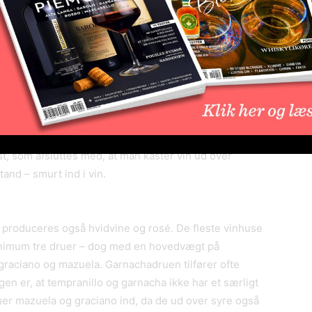
Tørke kan være et stort problem om sommeren, og siden
nene er fyldige med en høj alkohol og en lavere syre.
a Baja, da de normalt altid blandes med vine fra de
ke af de større huse placeret. Men Haro, der ligger
 egentlige vinby. Byen er ikke stor, men en række af de
f de små landsbyer i nærheden. I slutningen af juni
st, som afsluttes med, at man kaster vin ud over
tand – smurt ind i vin.
r produceres også hvidvine og rosé. De fleste vinhuse
inimum tre druer – dog med en hovedvægt på
graciano og mazuela. Garnachadruen tilfører ofte
ngen er, at tempranillo og garnacha ikke har et særligt
mer mazuela og graciano ind, da de ud over syre også