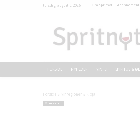
Om Spritnyt
Abonnement 
torsdag, august 6, 2026
FORSIDE
NYHEDER
VIN
SPIRITUS & ØL
Forside
Vinregioner
Rioja
Vinregioner