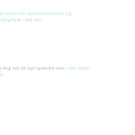
æs mere om abonnementerne og
tingelser - klik her.
y bog om de nye spanske vine -
læs mere
er