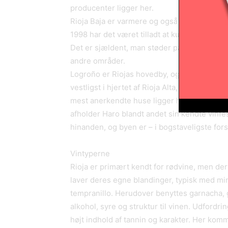
producenter ligger her.
Rioja Baja er varmere og også mere tørt. 
1998 har det været tilladt at kunstvande. Vi
Det er sjældent, man støder på vine alene fr
andre områder.
Logroño er Riojas hovedby, og her er en ræk
vestligst i hjertet af Rioja Alta, er nok den
mest anerkendte huse ligger her eller i en a
afholder Haro blandt andet sin kendte vinfe
hinanden, og byen er – i bogstaveligste fors
Vintyperne
Rioja er primært kendt for rødvine, men de
laver deres egne blandinger, typisk med m
tempranillo. Herudover benyttes garnacha, 
alkohol, syre og struktur til vinen. Udfordri
højt indhold af tannin og karakter. Her kom