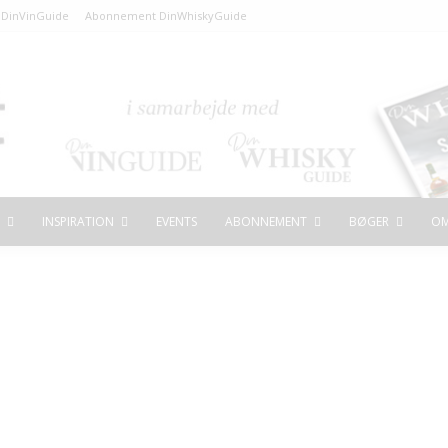
DinVinGuide
Abonnement DinWhiskyGuide
INSPIRATION
EVENTS
ABONNEMENT
BØGER
OM