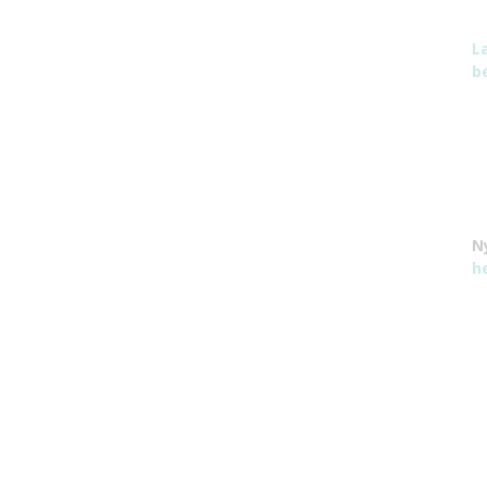
L
be
N
h