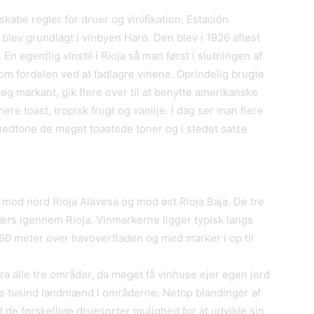
t skabe regler for druer og vinifikation. Estación
blev grundlagt i vinbyen Haro. Den blev i 1926 afløst
n egentlig vinstil i Rioja så man først i slutningen af
 om fordelen ved at fadlagre vinene. Oprindelig brugte
eg markant, gik flere over til at benytte amerikanske
 toast, tropisk frugt og vanilje. I dag ser man flere
at nedtone de meget toastede toner og i stedet satse
ta, mod nord Rioja Alavesa og mod øst Rioja Baja. De tre
værs igennem Rioja. Vinmarkerne ligger typisk langs
460 meter over havoverfladen og med marker i op til
fra alle tre områder, da meget få vinhuse ejer egen jord
ge tusind landmænd i områderne. Netop blandinger af
de forskellige druesorter mulighed for at udvikle sin