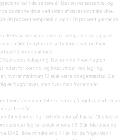
r graciano har i de senere år fået en renæssance, og
ende på denne drue ved siden af deres normale vine.
 60-80 procent tempranillo, op til 20 procent garnacha
fra de klassiske vino jóven, crianza, reserva og gran
samme måde benytter disse betegnelser, og hvor
forhold til brugen af fade.
Oftest uden fadlagring. Det er vine, hvor frugten
t inden for kort tid, og intet vinder ved lagring.
er, hvoraf minimum 12 skal være på egetræsfad. De
stadig er frugtdrevet, men hvor man fornemmer
er, hvoraf minimum 24 skal være på egetræsfad. De er
es i flere år.
mum 24 måneder og i 36 måneder på flaske. Ofte lagrer
roducenter lagrer typisk vinene i 6-8 år. Marques de
va 1942 i ikke mindre end 41 år, før de frigav den i