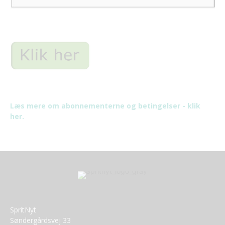
Læs mere om abonnementerne og betingelser - klik
her.
SpritNyt
Søndergårdsvej 33