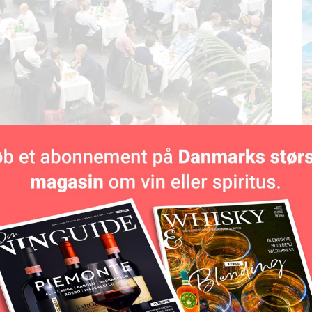
N
h
rginaler, for begge hold gættede korrekt, at der var
ns God Hejs vurderede, at der var en smule florpræg
, gættede Top Taste korrekt på, at der var tale om en