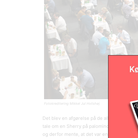
Fotokreditering Mikkel Jul Hvilshøj
Det blev en afgørelse på de allermindste ma
tale om en Sherry på palomino fino, men me
og derfor mente, at det var en Palo Cortado