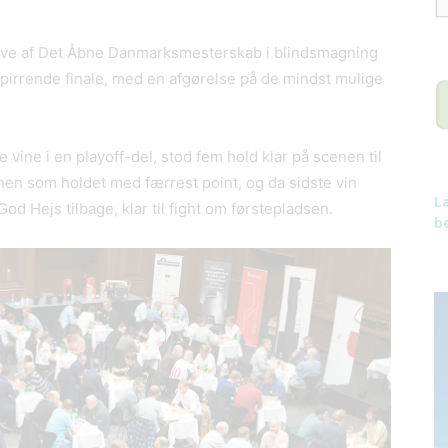
ave af Det Åbne Danmarksmesterskab i blindsmagning
pirrende finale, med en afgørelse på de mindst mulige
 vine i en playoff-del, stod fem hold klar på scenen til
enen som holdet med færrest point, og da sidste vin
L
d Hejs tilbage, klar til fight om førstepladsen.
be