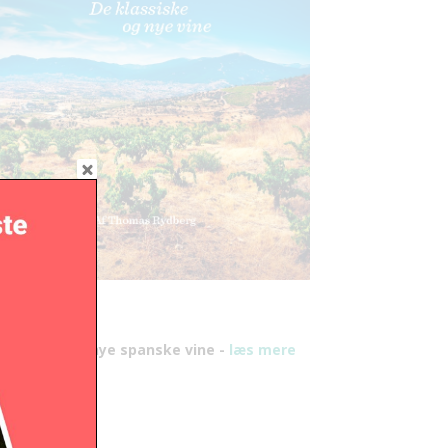
y bog om de nye spanske vine -
læs mere
er