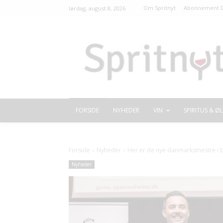
Om Spritnyt
Abonnement D
lørdag, august 8, 2026
FORSIDE
NYHEDER
VIN
SPIRITUS & ØL
Forside
Nyheder
Her er de nye danmarksmestre i 
Nyheder