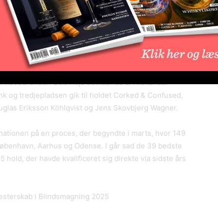
ve pokalen over hovedet som de nye danmarksmestre.
 Andersen og Anders Lund Pedersen. De vandt foruden
l at repræsentere Danmark ved VM i Blindsmagning i
er hovedrunden God Hejs bestående af Alexander
k og tredjepladsen gik til holdet Corked & Confused,
uglas Eriksson Köhlqvist og Jens Skovbjerg Wagner.
inationen på en proces, der begyndte i marts, hvor 149
København, Aarhus og Odense. I går sad de 39 bedste
 hold, der havde kvalificeret sig direkte via sidste års
esterskab i Blindsmagning 2025