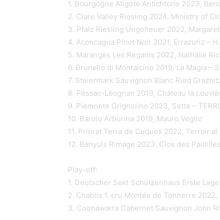
1. Bourgogne Aligoté Antichtone 2023, Be
2. Clare Valley Riesling 2024, Ministry of C
3. Pfalz Riesling Ungeheuer 2022, Margar
4. Aconcagua Pinot Noir 2021, Errazuriz – 
5. Maranges Les Regains 2022, Nathalie R
6. Brunello di Montalcino 2019, La Magia –
7. Steiermark Sauvignon Blanc Ried Grazn
8. Péssac-Léognan 2019, Château la Louvi
9. Piemonte Grignolino 2023, Sette – TERR
10. Barolo Arborina 2019, Mauro Veglio
11. Priorat Terra de Cuques 2022, Terroir
12. Banyuls Rimage 2023, Clos des Pauli
Play-off:
1. Deutscher Sekt Schützenhaus Erste Lage 
2. Chablis 1. cru Montée de Tonnerre 2022,
3. Coonawarra Cabernet Sauvignon John R