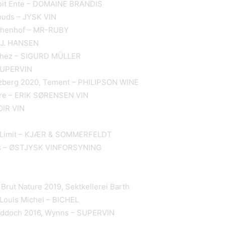
noit Ente – DOMAINE BRANDIS
louds – JYSK VIN
ethenhof – MR-RUBY
H.J. HANSEN
ichez – SIGURD MÜLLER
 SUPERVIN
itzberg 2020, Tement – PHILIPSON WINE
ère – ERIK SØRENSEN VIN
OIR VIN
 al Limit – KJÆR & SOMMERFELDT
lles – ØSTJYSK VINFORSYNING
Brut Nature 2019, Sektkellerei Barth
 Louis Michel – BICHEL
iddoch 2016, Wynns – SUPERVIN