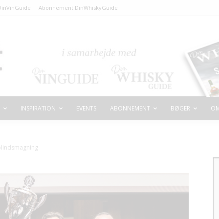
inVinGuide
Abonnement DinWhiskyGuide
INSPIRATION
EVENTS
ABONNEMENT
BØGER
OM
blindsmagning