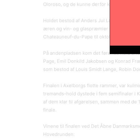
Oloroso, og de kunne derfor kort efter hæ
Holdet bestod af Anders Jul Larsen, Søren
æren og vin- og glaspræmier også retten ti
Chateauneuf-du-Pape til oktober.
På andenpladsen kom det førende hold eft
Page, Emil Donkild Jakobsen og Konrad Fran
som bestod af Louis Smidt Lange, Robin Do
Finalen i Axelborgs flotte rammer, var kulm
tremands-hold dystede i fem semifinaler i 
af dem klar til afgørelsen, sammen med de 15
finale.
Vinene til finalen ved Det Åbne Danmarksm
Hovedrunden: