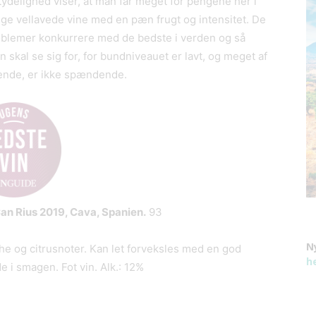
ydelighed viser, at man får meget for pengene her i
 vellavede vine med en pæn frugt og intensitet. De
roblemer konkurrere med de bedste i verden og så
 skal se sig for, for bundniveauet er lavt, og meget af
sende, er ikke spændende.
an Rius
2019, Cava, Spanien.
93
N
che og citrusnoter. Kan let forveksles med en god
h
 smagen. Fot vin. Alk.: 12%