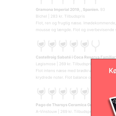
Gramona Imperial
2019, , Spanien.
93
Bichel | 283 kr. Tilbudspris
Flot, ren og frugtig næse. Imødekommende
mousse og længde. Flot og overbevisende st
Castellroig Sabaté i Coca Reserva Familiar
Løgismose | 269 kr. Tilbudspris
Flot intens næse med brødkrummer. Fornem
krydrede noter. Flot balance og en ret flot 
Pago de Tharsys Ceramica Gran Reserva
N
A-Vinstouw | 269 kr. Tilbudspris