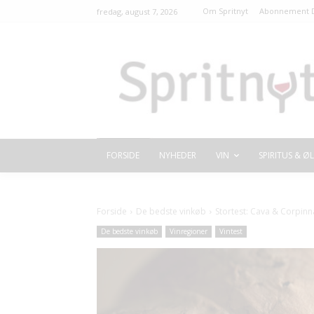
Om Spritnyt
Abonnement D
fredag, august 7, 2026
FORSIDE
NYHEDER
VIN
SPIRITUS & ØL
Forside
De bedste vinkøb
Stortest: Cava & Corpinn
De bedste vinkøb
Vinregioner
Vintest