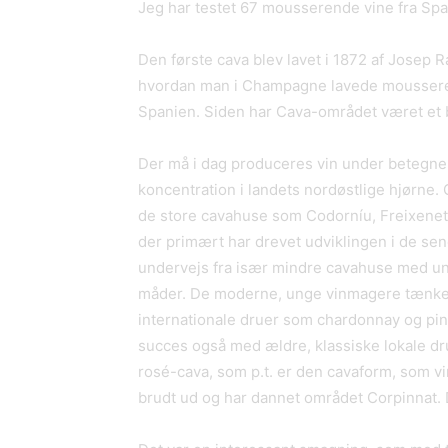
Jeg har testet 67 mousserende vine fra Spa
Den første cava blev lavet i 1872 af Josep 
hvordan man i Champagne lavede mousserend
Spanien. Siden har Cava-området været et
Der må i dag produceres vin under betegnel
koncentration i landets nordøstlige hjørne.
de store cavahuse som Codorníu, Freixenet
der primært har drevet udviklingen i de se
undervejs fra især mindre cavahuse med un
måder. De moderne, unge vinmagere tænker a
internationale druer som chardonnay og pi
succes også med ældre, klassiske lokale drue
rosé-cava, som p.t. er den cavaform, som 
brudt ud og har dannet området Corpinnat. 