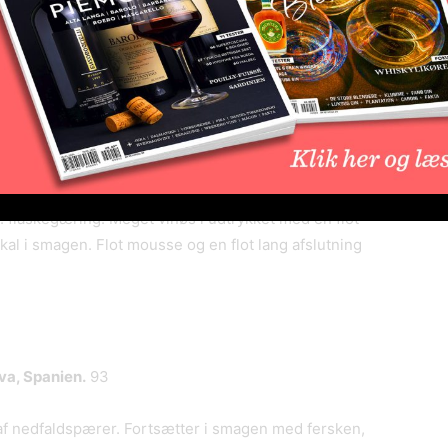
dkrummer. Fyldig og ekspressiv med en flot frugt
iatiske krydderier. En spændende og vellavet vin med
va, Spanien.
93
. flaskegæring. Meget vinøs i udtrykket med en flot
kal i smagen. Flot mousse og en flot lang afslutning
va, Spanien.
93
 af nedfaldspærer. Fortsætter i smagen med fersken,