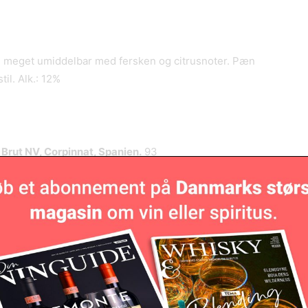
, meget umiddelbar med fersken og citrusnoter. Pæn
il. Alk.: 12%
 Brut
NV, Corpinnat, Spanien.
93
mer alder i smagen med nedfaldsfrugt, brioche og
dybde i smagen. Alk.: 11,5%
V, Cava, Spanien.
93