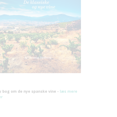
y bog om de nye spanske vine -
læs mere
er