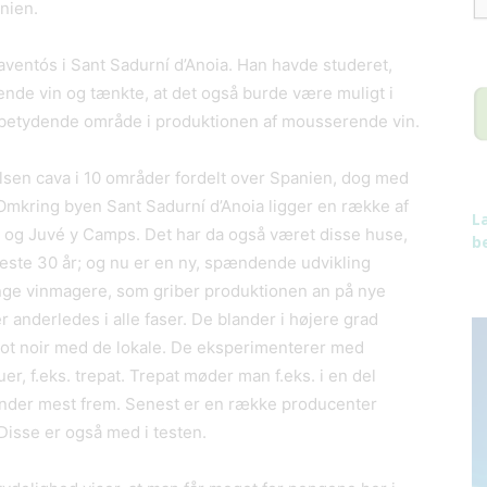
nien.
Raventós i Sant Sadurní d’Anoia. Han havde studeret,
e vin og tænkte, at det også burde være muligt i
 betydende område i produktionen af mousserende vin.
sen cava i 10 områder fordelt over Spanien, dog med
 Omkring byen Sant Sadurní d’Anoia ligger en række af
L
 og Juvé y Camps. Det har da også været disse huse,
be
neste 30 år; og nu er en ny, spændende udvikling
ge vinmagere, som griber produktionen an på nye
nderledes i alle faser. De blander i højere grad
not noir med de lokale. De eksperimenterer med
r, f.eks. trepat. Trepat møder man f.eks. i en del
vinder mest frem. Senest er en række producenter
Disse er også med i testen.