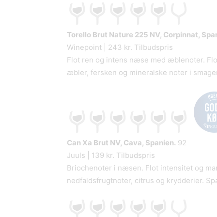
Torello Brut Nature 225
NV, Corpinnat, Spa
Winepoint | 243 kr. Tilbudspris
Flot ren og intens næse med æblenoter. Fl
æbler, fersken og mineralske noter i smagen
Can Xa Brut
NV, Cava, Spanien.
92
Juuls | 139 kr. Tilbudspris
Briochenoter i næsen. Flot intensitet og ma
nedfaldsfrugtnoter, citrus og krydderier. Sp