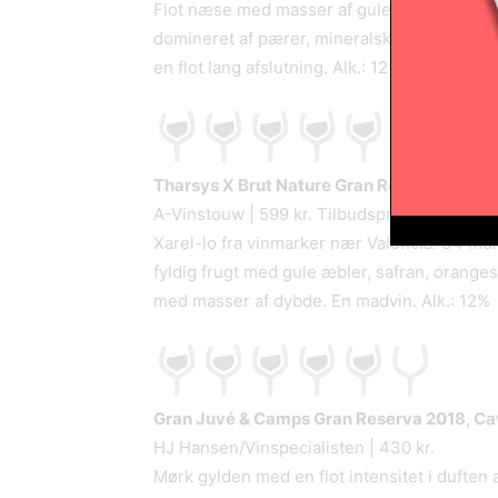
Flot næse med masser af gule æbler og brø
domineret af pærer, mineralske noter og as
en flot lang afslutning. Alk.: 12%
Tharsys X Brut Nature Gran Reserva
NV, Ca
A-Vinstouw | 599 kr. Tilbudspris
Xarel-lo fra vinmarker nær Valencia. 34 mdr
fyldig frugt med gule æbler, safran, oranges
med masser af dybde. En madvin. Alk.: 12%
Gran Juvé & Camps Gran Reserva
2018, Ca
HJ Hansen/Vinspecialisten | 430 kr.
Mørk gylden med en flot intensitet i duften