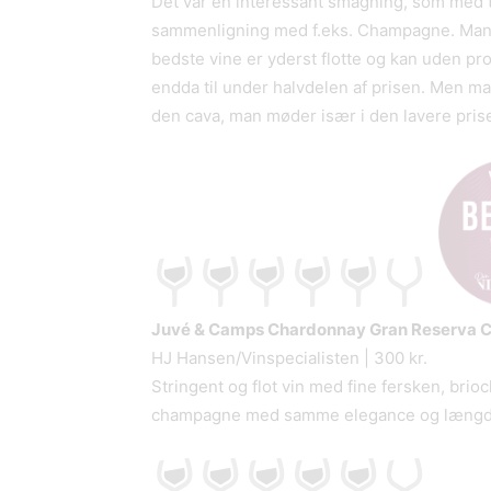
Det var en interessant smagning, som med t
sammenligning med f.eks. Champagne. Mange
bedste vine er yderst flotte og kan uden p
endda til under halvdelen af prisen. Men man
den cava, man møder især i den lavere pri
Juvé & Camps Chardonnay Gran Reserva C
HJ Hansen/Vinspecialisten | 300 kr.
Stringent og flot vin med fine fersken, brio
champagne med samme elegance og længde i