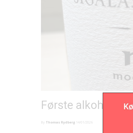
Første alkoholfrie
By
Thomas Rydberg
14/01/2026