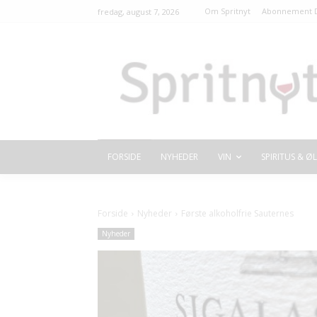
Om Spritnyt
Abonnement D
fredag, august 7, 2026
FORSIDE
NYHEDER
VIN
SPIRITUS & ØL
Forside
Nyheder
Første alkoholfrie Sauternes
Nyheder