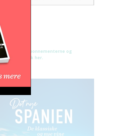
æs mere om abonnementerne og
tingelser - klik her.