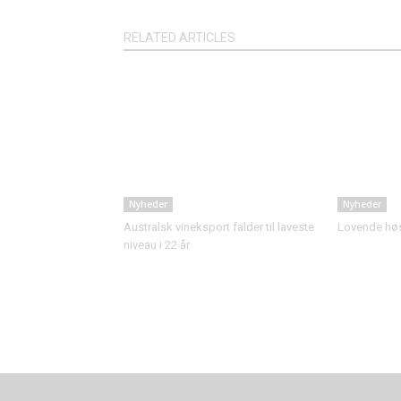
RELATED ARTICLES
Nyheder
Nyheder
Australsk vineksport falder til laveste
Lovende høst
niveau i 22 år