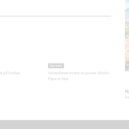
Nyheder
 på Sicilien
Vinverdenen mister en pioner: Emidio
Pepe er død
N
h