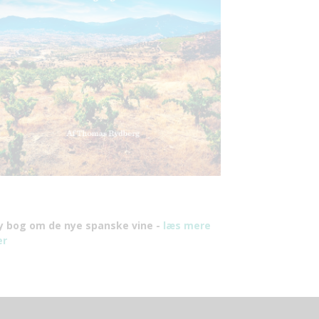
y bog om de nye spanske vine -
læs mere
er