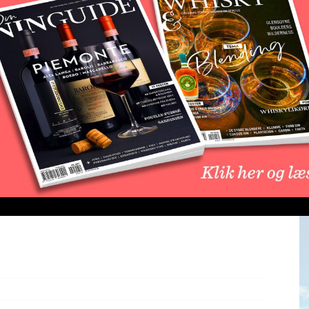
 som det første Sauternes Premier Grand Cru Classé-
ye udgivelse, skabt i samarbejde med den Paris-baserede
Valentinsdag og er samtidig den første alkoholfri vin
ret af fade, der ellers var udset til slottets grand
n pris på 29,90 euro. Projektet blev sat i gang efter et
L
be
ure de Lambert Compeyrot, og Moderato på Vinexpo
temperatur-vakuumdestillation, som bevarer aromaer
ridt for Sauternes, hvor tradition og innovation