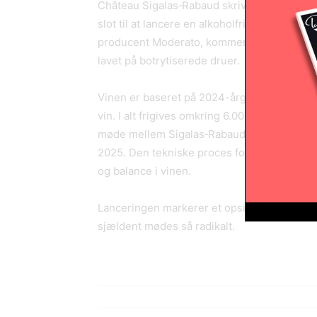
Château Sigalas‑Rabaud skriver vinhistorie
slot til at lancere en alkoholfri vin. Den n
producent Moderato, kommer på markedet på 
lavet på botrytiserede druer.
Vinen er baseret på 2024-årgangen og produce
vin. I alt frigives omkring 6.000 flasker til e
møde mellem Sigalas‑Rabauds direktør, La
2025. Den tekniske proces foregår ved lav
og balance i vinen.
Lanceringen markerer et opsigtsvækkende sk
sjældent mødes så radikalt.