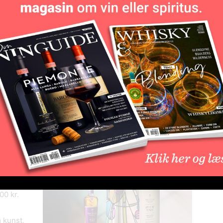
Det ikoniske whiskyhus The Macallan lancerer nu to
eksklusive single malt-udgivelser inspireret af den
skotske kunstner Charles Rennie Mackintosh. De
nye whiskyer, “The Tree of Life” og “Art is the
Flower”, fejrer både naturens cyklus og Mackintoshs
unikke tilgang til kunst og design.
e malt, der kun udgives i 112 eksemplarer og
ske. Den er aftappet ved 46,2% og vejledende
oshs
 aftappet
00 kr.
 kunst,