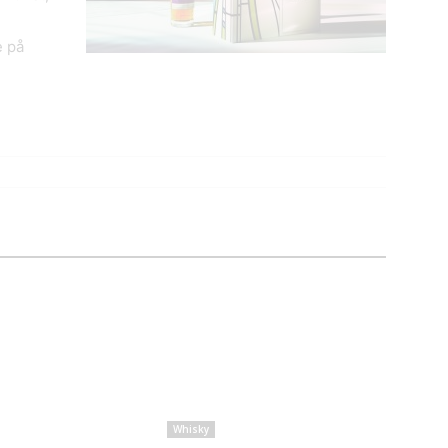
e på
Whisky