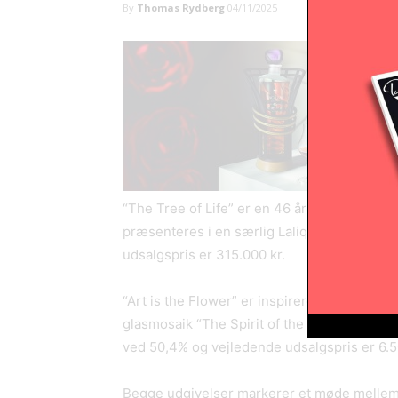
By
Thomas Rydberg
04/11/2025
“The Tree of Life” er en 46 år gammel singl
præsenteres i en særlig Lalique-krystalfla
udsalgspris er 315.000 kr.
“Art is the Flower” er inspireret af Mackint
glasmosaik “The Spirit of the Rose”. Den er
ved 50,4% og vejledende udsalgspris er 6.5
Begge udgivelser markerer et møde mellem