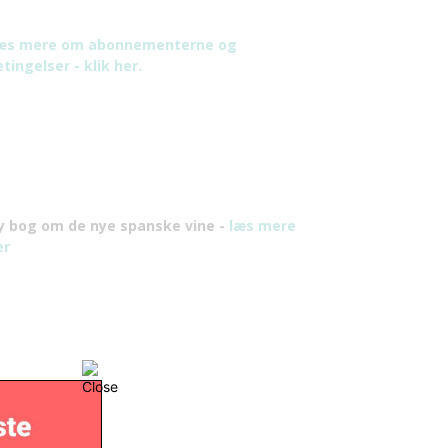
æs mere om abonnementerne og
tingelser - klik her.
y bog om de nye spanske vine -
læs mere
er