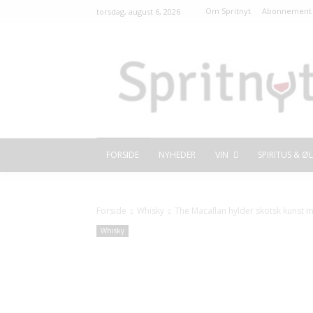
Om Spritnyt
Abonnement 
torsdag, august 6, 2026
FORSIDE
NYHEDER
VIN
SPIRITUS & ØL
Forside
Whisky
The Macallan hylder skotsk kunst 
Whisky