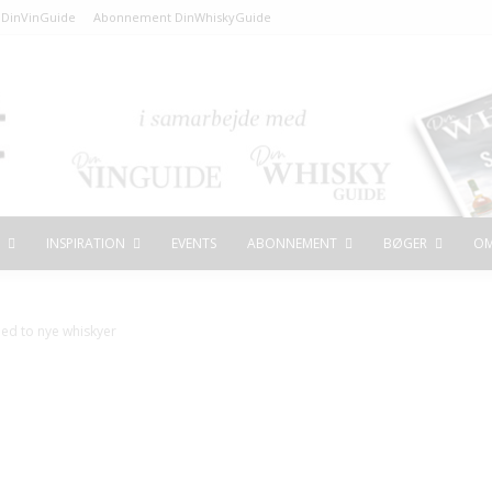
DinVinGuide
Abonnement DinWhiskyGuide
INSPIRATION
EVENTS
ABONNEMENT
BØGER
OM
med to nye whiskyer