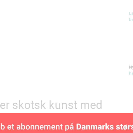
L
be
N
h
er skotsk kunst med