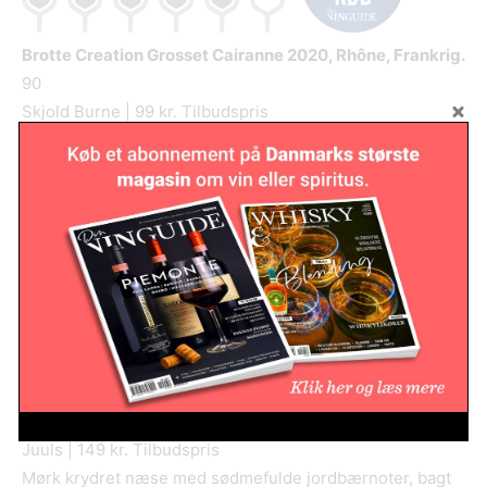
Brotte Creation Grosset Cairanne
2020, Rhône, Frankrig.
90
Skjold Burne | 99 kr. Tilbudspris
Fin elegant næse med florale noter. Balanceret og
vellavet vin med røde bær, lyse urter, krydderier og fine
peber noter. Fin længde. En flot Rhône til prisen. Alk.:
14,5%
Whiplash Zinfandel
2020, Californien, USA.
90
Juuls | 149 kr. Tilbudspris
Mørk krydret næse med sødmefulde jordbærnoter, bagt