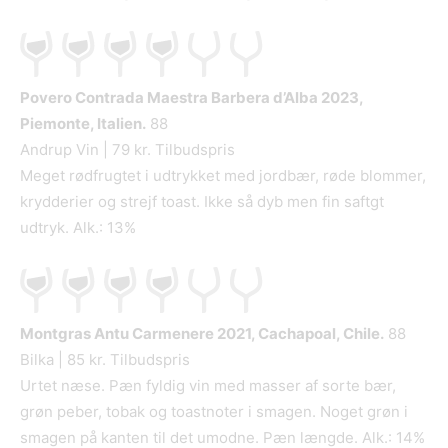
Povero Contrada Maestra Barbera d’Alba
2023,
Piemonte, Italien.
88
Andrup Vin | 79 kr. Tilbudspris
Meget rødfrugtet i udtrykket med jordbær, røde blommer,
krydderier og strejf toast. Ikke så dyb men fin saftgt
udtryk. Alk.: 13%
Montgras Antu Carmenere
2021, Cachapoal, Chile.
88
Bilka | 85 kr. Tilbudspris
Urtet næse. Pæn fyldig vin med masser af sorte bær,
grøn peber, tobak og toastnoter i smagen. Noget grøn i
smagen på kanten til det umodne. Pæn længde. Alk.: 14%