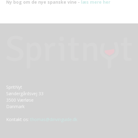
Ny bog om de nye spanske vine -
læs mere her
SpritNyt
Søndergårdsvej 33
3500 Værløse
Danmark
Kontakt os:
thomas@dinvinguide.dk