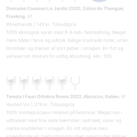
Domaine Coussan Le Jardin
2020, Cotes de Thongue,
Frankrig.
91
Winefriends | 149 kr. Tilbudspris
100% økologisk syrah med 8-9 mdr. fadmodning. Meget
mørk både i farve og udtryk. Kølige krydrede noter, urter,
brombær og masser af sort peber i smagen. En flot og
vellavet vin med en fin saftig afslutning. Alk.: 15%
Tenuta I Fauri Ottobre Rosso
2022, Abruzzo, Italien.
91
Husted Vin | 279 kr. Tilbudspris
100% montepulciano modnet på betonkar. Meget ren i
udtrykket med fine røde bærnoter, rødt kød, violer og
mørke krydderier i smagen. En lidt atypisk men
spændende vin med naturvins vibes selvom den ikke er