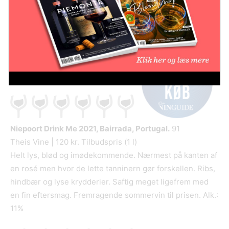
Masser af sorte bær i duften. Syltede sorte kirsebær,
krydderier, roser og strejf toast i smagen. Flot balance og
en fin intensitet. Krydret afslutning. Alk.: 14%
Niepoort Drink Me
2021, Bairrada, Portugal.
91
Theis Vine | 120 kr. Tilbudspris (1 l)
Helt lys, blød og imødekommende. Nærmest på kanten af
en rosé men hvor de lette tanninern gør forskellen. Ribs,
hindbær og lyse krydderier. Saftig meget ligefrem med
en fin eftersmag. Fremragende sommervin til prisen. Alk.:
11%