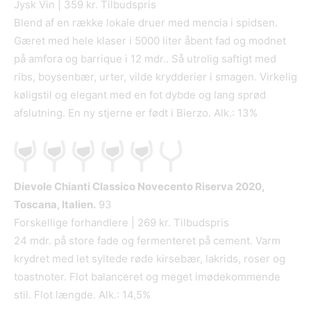
Jysk Vin | 359 kr. Tilbudspris
Blend af en række lokale druer med mencia i spidsen.
Gæret med hele klaser i 5000 liter åbent fad og modnet
på amfora og barrique i 12 mdr.. Så utrolig saftigt med
ribs, boysenbær, urter, vilde krydderier i smagen. Virkelig
køligstil og elegant med en fot dybde og lang sprød
afslutning. En ny stjerne er født i Bierzo. Alk.: 13%
Dievole Chianti Classico Novecento Riserva
2020,
Toscana, Italien.
93
Forskellige forhandlere | 269 kr. Tilbudspris
24 mdr. på store fade og fermenteret på cement. Varm
krydret med let syltede røde kirsebær, lakrids, roser og
toastnoter. Flot balanceret og meget imødekommende
stil. Flot længde. Alk.: 14,5%