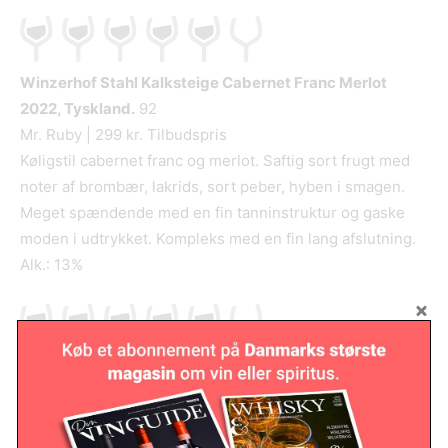
Winzerhof Stahl Kalksteige Cabernet Franc Merlot
2022, Tyskland.
92
Mr. Ruby | 299 kr. Tilbudspris
Køligstil cabernet franc og merlot. Saftig sort frugt med
noter af brombær, lakrids, sort peber, hyben i smagen.
Meget spændende med en fin tanninstruktur og gaske
moden i udtrykket. Kompleks med en fin lang afslutning.
Alk.: 13%
Felsina Berardenga Chianti Classico Riserva
2020,
Toscana, Italien.
92
Kjær & Sommerfeldt | 335 kr. Tilbudspris