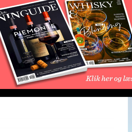
nien har netop opnået officiel Denominación de Origen
ntroduceret i 1994 i Chile. Påskeøen som officielt
est for Chiles kyst, men har siden 1888 været en del
vel har man dyrket vin især på druerne pais og moscatel
varo Arriagada og Fernando Almeda plantet pinot noir
 vil blive kaldt DO Chiloé og ligger 14 timers kørsel
Santiago. Klimaet er køligt og kan på mange måder
ge. Det er især den kendte producent Montes som
L
å ser man et stort potentiale i fremtiden for druer
be
er desuden kendte turistdestinationer. Udover de to
nye druer som kan skrives på etiketten. Indtil videre
d 88 druer tilladt. Blandt de nye druer er f.eks.
 garganega og sylvaner.