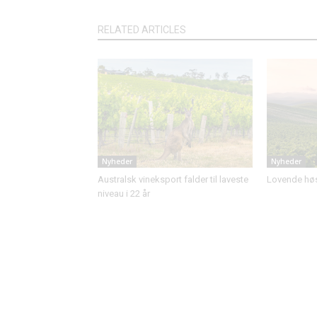
RELATED ARTICLES
Nyheder
Nyheder
Australsk vineksport falder til laveste
Lovende høst
niveau i 22 år