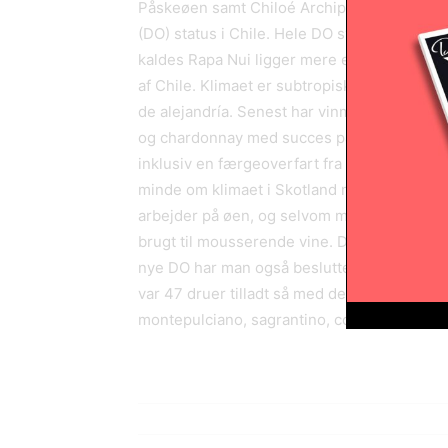
Påskeøen samt Chiloé Archipelago i Patago
(DO) status i Chile. Hele DO systemet blev i
kaldes Rapa Nui ligger mere end 3.500 km v
af Chile. Klimaet er subtropisk, men allige
de alejandría. Senest har vinmagere som Al
og chardonnay med succes på øen. Den anden
inklusiv en færgeoverfart fra hovedstaden 
minde om klimaet i Skotland med en del tå
arbejder på øen, og selvom mængderne er sm
brugt til mousserende vine. De to områder 
nye DO har man også besluttet at tillade 41 
var 47 druer tilladt så med de nye er mere en
montepulciano, sagrantino, corvina, gamay,