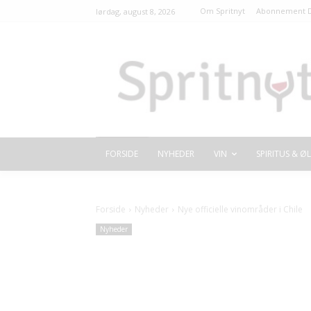
Om Spritnyt
Abonnement D
lørdag, august 8, 2026
FORSIDE
NYHEDER
VIN
SPIRITUS & ØL
Forside
Nyheder
Nye officielle vinområder i Chile
Nyheder