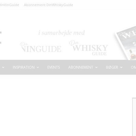
inVinGuide
Abonnement DinWhiskyGuide
INSPIRATION
EVENTS
ABONNEMENT
BØGER
OM