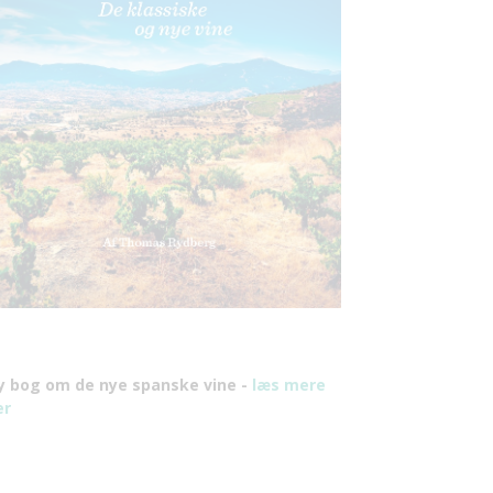
y bog om de nye spanske vine -
læs mere
er