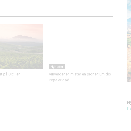
Nyheder
 på Sicilien
Vinverdenen mister en pioner: Emidio
Pepe er død
N
h