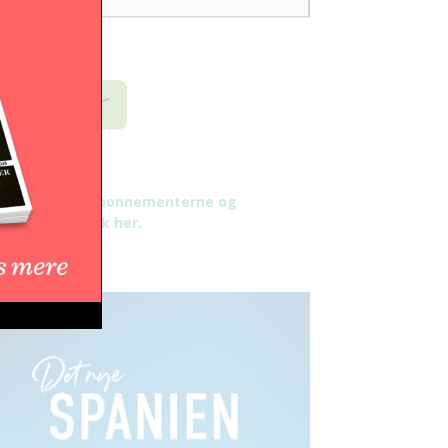
æs mere om abonnementerne og
tingelser - klik her.