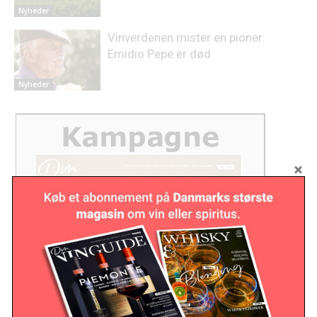
Nyheder
Vinverdenen mister en pioner:
Emidio Pepe er død
Nyheder