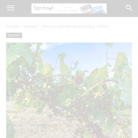
Forside
Nyheder
Store problemer med meldug i Rhône
Nyheder