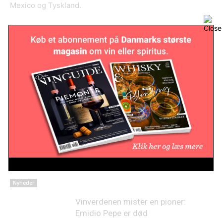
Mexico og Tyskland.
RELATED ARTICLES
Australsk vineksport falder til
laveste niveau i 22 år
Nyheder
Lovende høst på Sicilien
Nyheder
Vinverdenen mister en pioner:
Emidio Pepe er død