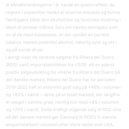
at klimaforandringerne i år havde en positiv effekt, da
regnen i september betød at druerne voksede og kunne
færdiggøre både den alkoholiske og fenoliske modning i
løbet af oktober måned. Selv om høsten betragtes som
en af de mest komplekse, er der opnået en perfekt
balance mellem potentiel alkohol, naturlig syre og pH –
og på sunde druer.
I øvrigt viser de seneste salgstal fra Ribera del Duero
(RDD) samt importstatistikken fra VSOD på en yderst
positiv salgsudvikling for vinene fra Ribera del Duero på
det danske marked. Ribera del Duero har for perioden
2019-2022 haft et ekstremt godt salg på +46% i volumen
og +63% i værdi – dette på et totalt marked, der langtfra
er steget i samme grad, nemlig kun med +4% i volumen
og +25% i værdi. Dette kraftigt stigende salg af RDD vine
på det danske marked gør Danmark til RDD’s 5. største
eksportmarked i volumen efter store lande som USA,