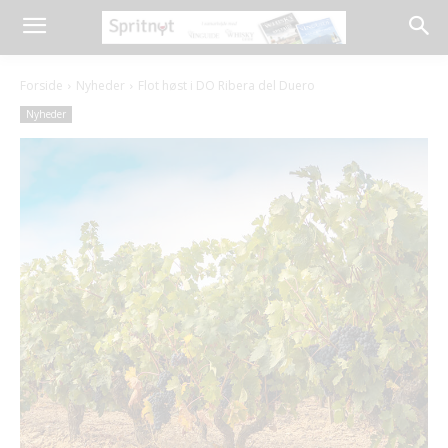
Forside
Nyheder
Flot høst i DO Ribera del Duero
Nyheder