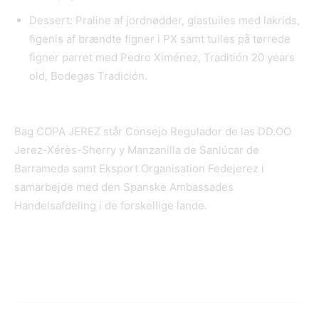
Dessert: Praline af jordnødder, glastuiles med lakrids,
figenis af brændte figner i PX samt tuiles på tørrede
figner parret med Pedro Ximénez, Traditión 20 years
old, Bodegas Tradición.
Bag COPA JEREZ står Consejo Regulador de las DD.OO
Jerez-Xérès-Sherry y Manzanilla de Sanlúcar de
Barrameda samt Eksport Organisation Fedejerez i
samarbejde med den Spanske Ambassades
Handelsafdeling i de forskellige lande.