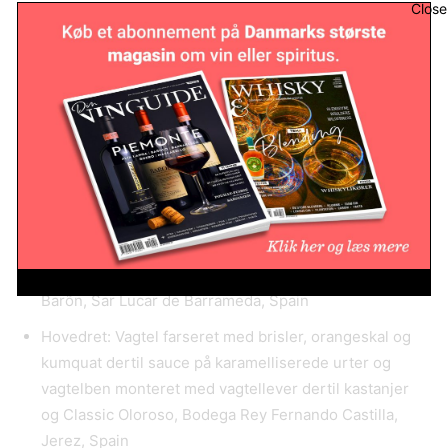
tilsyneladende enkelhed i retter, hvor ingen ingrediens
var i overskud, men hvor alle elementer gav mening og
var lækre”.
Parsley Salon repræsenterede Danmark i den
internationale finale i Copa Jerez med denne menu og
vinmenu:
Forret: Porcheret jomfruhummer, havtang, grøn selleri
og beurre blanc af lagret eddike med knas af syltet
rugbrød parret med Solucua Manzanilla Bodegas
Barõn, Sar Lucar de Barrameda, Spain
Hovedret: Vagtel farseret med brisler, orangeskal og
kumquat dertil sauce på karamelliserede urter og
vagtelben monteret med vagtellever dertil kastanjer
og Classic Oloroso, Bodega Rey Fernando Castilla,
Jerez, Spain