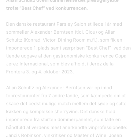
Allan Schultz oveni kunne hente det prestigefyldte
trofæ ”Best Chef” ved konkurrencen.
Den danske restaurant Parsley Salon stillede i år med
sommelier Alexander Berntsen (tidl. Clou) og Allan
Schultz (Konrad, Victor, Dining Room m.fl.), som fik en
imponerede 1. plads samt særprisen ”Best Chef” ved den
tiende udgave af den gastronomiske konkurrence Copa
Jerez Internacional, som blev afholdt i Jerez de la
Frontera 3. og 4. oktober 2023.
Allan Schultz og Alexander Berntsen var op imod
toprestauranter fra 7 andre lande, som kæmpede om at
skabe det bedst mulige match mellem det søde og salte
køkken og komplekse sherryvine. Det danske hold
imponerede fra starten dommerpanelet, som talte en
håndfuld af verdens mest anerkendte vinprofessionelle:
Jancis Robinson, vinkritiker og Master of Wine, Josep