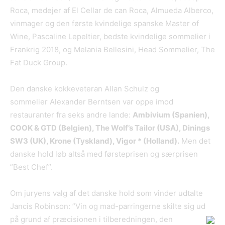
Roca, medejer af El Cellar de can Roca, Almueda Alberco,
vinmager og den første kvindelige spanske Master of
Wine, Pascaline Lepeltier, bedste kvindelige sommelier i
Frankrig 2018, og Melania Bellesini, Head Sommelier, The
Fat Duck Group.
Den danske kokkeveteran Allan Schulz og
sommelier Alexander Berntsen var oppe imod
restauranter fra seks andre lande:
Ambivium (Spanien),
COOK & GTD (Belgien), The Wolf’s Tailor (USA), Dinings
SW3 (UK), Krone (Tyskland), Vigor * (Holland).
Men det
danske hold løb altså med førsteprisen og særprisen
”Best Chef”.
Om juryens valg af det danske hold som vinder udtalte
Jancis Robinson: ”Vin og mad-parringerne skilte sig ud
på grund af præcisionen i tilberedningen, den