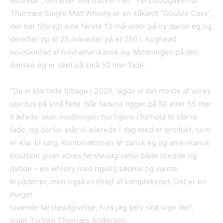
Release”, omfatter 314 flasker i alt. Førsteudgaven af
Thornæs Single Malt Whisky er en såkaldt ”Double Cask”,
der har tilbragt sine første 13 måneder på ny dansk eg og
derefter op til 25 måneder på et 250 l. hoghead
bourbonfad af hvid amerikansk eg. Modningen på den
danske eg er sket på små 50 liter fade.
”Da vi startede tilbage i 2020, lagde vi det meste af vores
spiritus på små fade. Når fadene ligger på 50 eller 55 liter
træfade, sker modningen hurtigere i forhold til større
fade, og derfor står vi allerede i dag med et produkt, som
er klar til salg. Kombinationen af dansk eg og amerikansk
bourbon giver vores førsteudgivelse både bredde og
dybde – en whisky med rigelig sødme og varme
krydderier, men også et strejf af kompleksitet. Det er en
meget
lovende førsteudgivelse, hvis jeg selv skal sige det”,
siger Torben Thornæs Andersen.