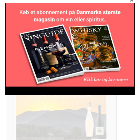
Irish whiskey‑regler sendt i
offentlig høring
Whisky