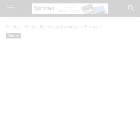
Forside
Whisky
Første danske whisky fra Thornæs
Whisky