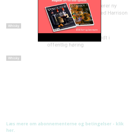
Glenmorangie introducerer ny
whisky i samarbejde med Harrison
Ford
Whisky
Irish whiskey‑regler sendt i
offentlig høring
Whisky
Læs mere om abonnementerne og betingelser - klik
her.