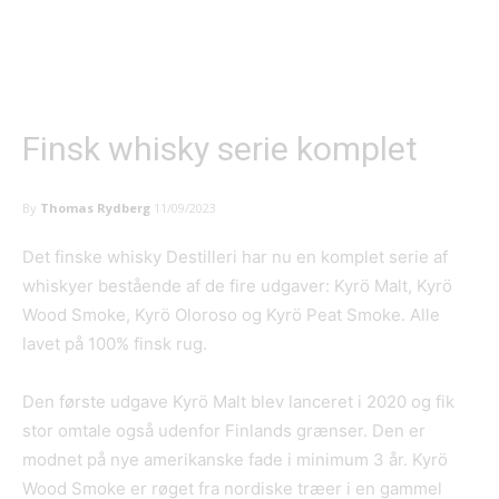
Finsk whisky serie komplet
By
Thomas Rydberg
11/09/2023
Det finske whisky Destilleri har nu en komplet serie af
whiskyer bestående af de fire udgaver: Kyrö Malt, Kyrö
Wood Smoke, Kyrö Oloroso og Kyrö Peat Smoke. Alle
lavet på 100% finsk rug.
Den første udgave Kyrö Malt blev lanceret i 2020 og fik
stor omtale også udenfor Finlands grænser. Den er
modnet på nye amerikanske fade i minimum 3 år. Kyrö
Wood Smoke er røget fra nordiske træer i en gammel