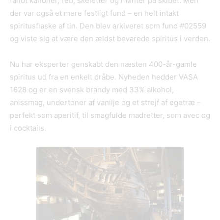
fandt kanoner, reb, skeletter og mønter på skibet. Men
der var også et mere festligt fund – en helt intakt
spiritusflaske af tin. Den blev arkiveret som fund #02559
og viste sig at være den ældst bevarede spiritus i verden.
Nu har eksperter genskabt den næsten 400-år-gamle
spiritus ud fra en enkelt dråbe. Nyheden hedder VASA
1628 og er en svensk brandy med 33% alkohol,
anissmag, undertoner af vanilje og et strejf af egetræ –
perfekt som aperitif, til smagfulde madretter, som avec og
i cocktails.