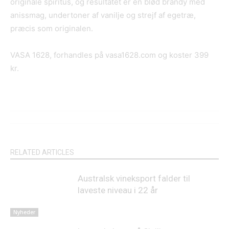
originale spiritus, og resultatet er en blød brandy med
anissmag, undertoner af vanilje og strejf af egetræ,
præcis som originalen.
VASA 1628, forhandles på vasa1628.com og koster 399
kr.
RELATED ARTICLES
Australsk vineksport falder til
laveste niveau i 22 år
Nyheder