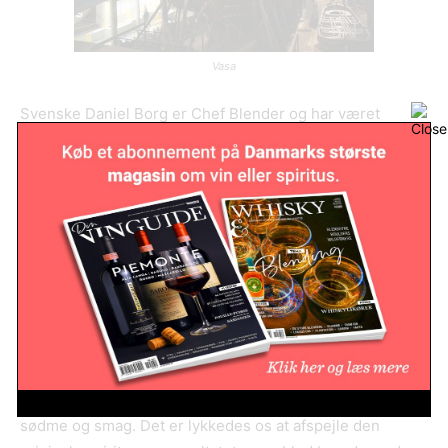
Vasa
Svenske Daniel Borg er Chef Blender og har været
ansvarlig for at genskabe spiritussen. Han er en af de kun
fire personer i verden, som har smagt på den originale
spiritus fundet på havets bund. Daniel Borg har gennem 5
år forsket i hvordan man destillerede spiritus i 1600-tallet
samt gennemført en lang række kemiske analyser,
lugttests og smagstests. Det er lykkedes ham at udvikle
en særlig produktionsmetode og en opskrift, der får
VASA 1628 til at smage, som den faktisk gjorde i 1628.
”Ved hjælp af en dråbe af verdens ældste konserverede
spiritus har vi undersøgt alkoholindhold, krydderier,
sødme og smag. Det er lykkedes os at afspejle den