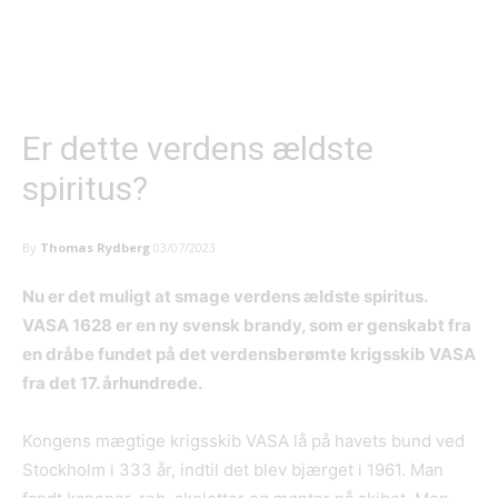
Er dette verdens ældste
spiritus?
By
Thomas Rydberg
03/07/2023
Nu
er
det
muligt at
smage
verdens ældste spiritus.
VASA 1628 er en ny svensk brandy, som er genskabt fra
en dråbe fundet på det verdensberømte krigsskib VASA
fra det 17. århundrede.
Kongens mægtige krigsskib VASA lå på havets bund ved
Stockholm i 333 år, indtil det blev bjærget i 1961. Man