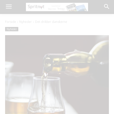
Forside
Nyheder
Det drikker danskerne
Nyheder