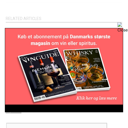
RELATED ARTICLES
Australsk vineksport falder til
laveste niveau i 22 år
Nyheder
Lovende høst på Sicilien
Nyheder
Vinverdenen mister en pioner:
Emidio Pepe er død
Nyheder