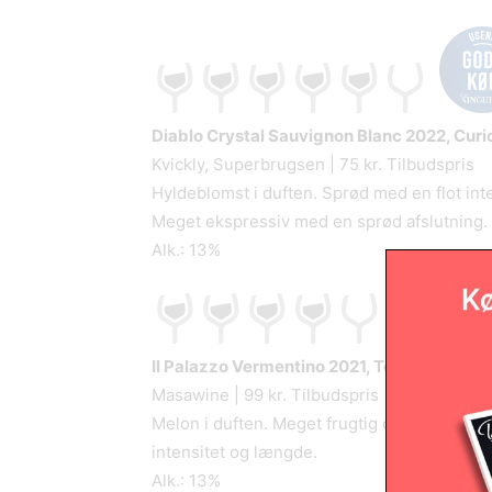
Diablo Crystal Sauvignon Blanc
2022, Curic
Kvickly, Superbrugsen | 75 kr. Tilbudspris
Hyldeblomst i duften. Sprød med en flot inte
Meget ekspressiv med en sprød afslutning.
Alk.: 13%
Il Palazzo Vermentino
2021, Toscana, Italie
Masawine | 99 kr. Tilbudspris
Melon i duften. Meget frugtig og ligefrem 
intensitet og længde.
Alk.: 13%