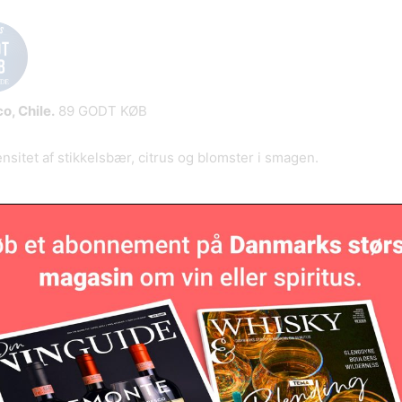
o, Chile.
89 GODT KØB
nsitet af stikkelsbær, citrus og blomster i smagen.
n.
88
vin med fersken, vandmelon og citrusnoter. Medium