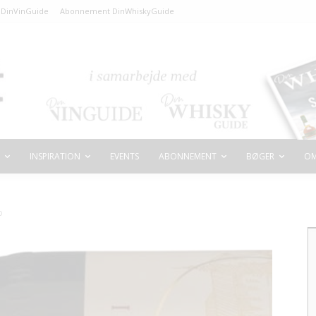
DinVinGuide
Abonnement DinWhiskyGuide
INSPIRATION
EVENTS
ABONNEMENT
BØGER
OM
b