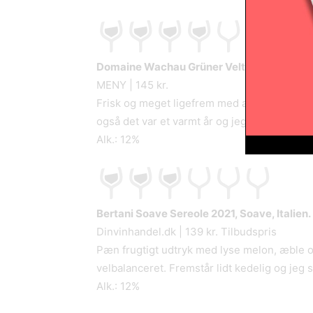
Domaine Wachau Grüner Veltliner Federspi
MENY | 145 kr.
Frisk og meget ligefrem med æbler, hvid pe
også det var et varmt år og jeg savner lidt 
Alk.: 12%
Bertani Soave Sereole
2021, Soave, Italien.
Dinvinhandel.dk | 139 kr. Tilbudspris
Pæn frugtigt udtryk med lyse melon, æble o
velbalanceret. Fremstår lidt kedelig og jeg
Alk.: 12%