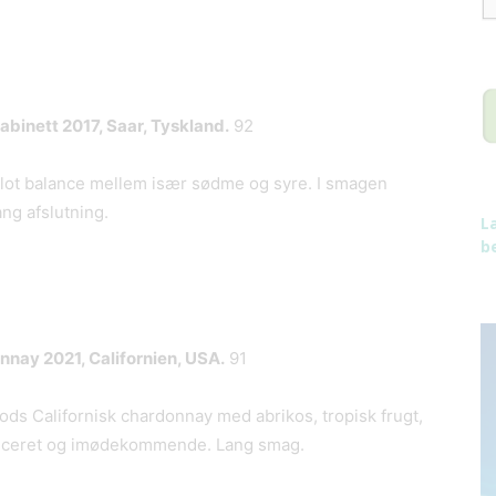
Kabinett
2017, Saar, Tyskland.
92
. Flot balance mellem især sødme og syre. I smagen
ang afslutning.
L
be
onnay
2021, Californien, USA.
91
lods Californisk chardonnay med abrikos, tropisk frugt,
lanceret og imødekommende. Lang smag.