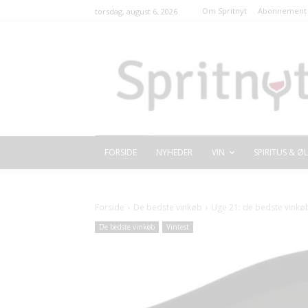
Om Spritnyt
Abonnement 
torsdag, august 6, 2026
FORSIDE
NYHEDER
VIN
SPIRITUS & ØL
Forside
De bedste vinkøb
Uge 21: de bedste vinkø
De bedste vinkøb
Vintest