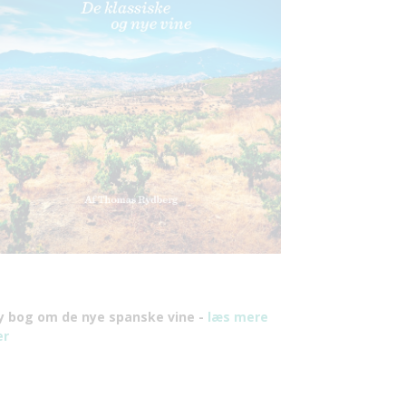
y bog om de nye spanske vine -
læs mere
er