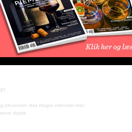
el
2020, Wachau, Østrig.
88
ber og citrus noter. Pæn intensitet men fornemmer
sprødhed.
87
g citrusnoter. Ikke megen intensitet men
 savner dybde.