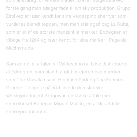
som ansvarlig for virksomheden. Det er ifølge Estévez
første gang man sælger fade til whisky produktion. Grupo
Estévez er især kendt for sine Valdespino sherryer som
vurderes blandt toppen, men man står også bag La Guita,
som er et af de største manzanilla mærker. Bodegaen er
tilbage fra 1264 og især kendt for sine marker i Pago de
Macharnudo.
Som en del af aftalen vil Valdespino nu blive distribueret
af Edrington, som blandt andet er ejeren bag mærker
som The Macallan samt Highland Park og The Famous
Grouse. Tidligere på året lavede den skotske
whiskyproducent Ardgowan en større aftale med
sherryhuset Bodegas Miguel Martín, en af de ældste
sherryproducenter.