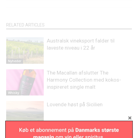
RELATED ARTICLES
Australsk vineksport falder til
laveste niveau i 22 år
Nyheder
The Macallan afslutter The
Harmony Collection med kokos-
inspireret single malt
Whisky
Lovende høst på Sicilien
Nyheder