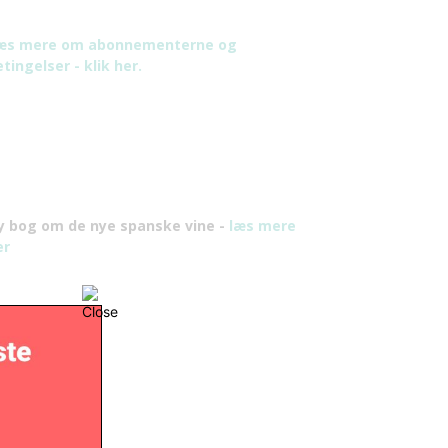
æs mere om abonnementerne og
tingelser - klik her.
y bog om de nye spanske vine -
læs mere
er