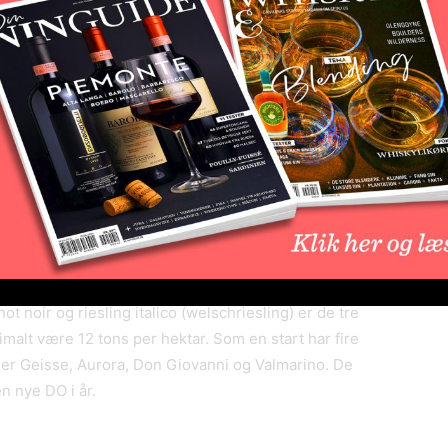
op fået DO status for sine mousserende vine. Men det
 mere end 10 år. Altos de Pinto Bandeira ligger i den
et var især den chilenske vinmager Mario Geisse som
ere begyndte at lave mousserende vine som er skyld i at
o Geisse opnår man i området en perfekt balance
druerne og som gør dem velegnet til produktion af
 fordelt på de tre landsbyer Pinto Bandeira,
 er præget af vulkansk jord og vinmarkerne ligger i
 noir og riesling italico (welschriesling) er de tre
malt være 12 tons per hektar. Som en start har fire
et er Geisse, Aurora, Don Giovanni og Valmarino. De
n nye DO i år.