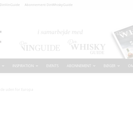
DinVinGuide
Abonnement DinWhiskyGuide
INSPIRATION
EVENTS
ABONNEMENT
BØGER
OM
nde uden for Europa