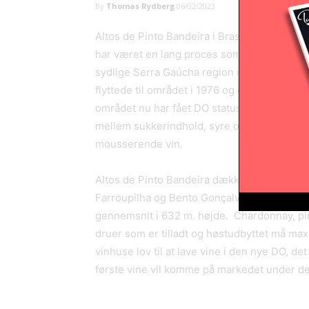
By
Thomas Rydberg
06/02/2023
Altos de Pinto Bandeira i Brasilien har net
har været en lang proces som har foregået i
sydlige Serra Gaúcha region i Brasilien. D
flyttede til området i 1976 og et par år sen
området nu har fået DO status. I følge Mari
mellem sukkerindhold, syre og modenhed i 
mousserende vin.
Altos de Pinto Bandeira dækker 6.500 hektar
Farroupilha og Bento Gonçalves. Jordbunden
gennemsnit i 632 m. højde. Chardonnay, pinot
druer som er tilladt og høstudbyttet må maxi
vinhuse lov til at lave vine i den nye DO, d
første vine vil komme på markedet under de