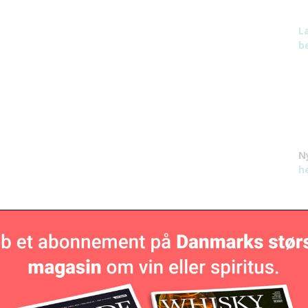
L
be
N
h
O for mousserende