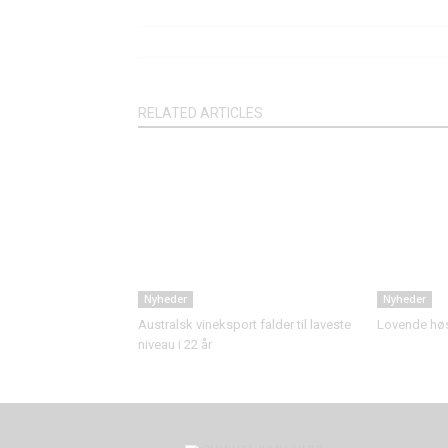
RELATED ARTICLES
Nyheder
Nyheder
Australsk vineksport falder til laveste
Lovende høst
niveau i 22 år