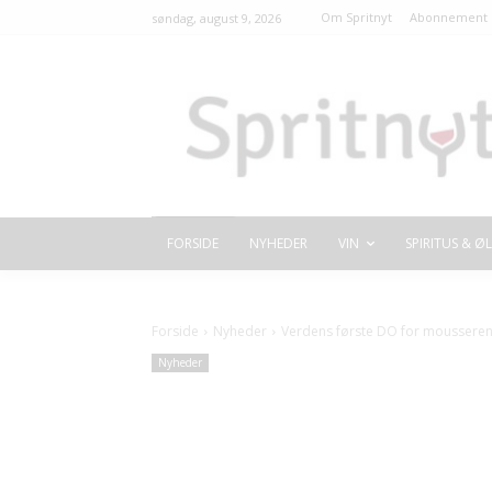
Om Spritnyt
Abonnement 
søndag, august 9, 2026
FORSIDE
NYHEDER
VIN
SPIRITUS & ØL
Forside
Nyheder
Verdens første DO for moussere
Nyheder