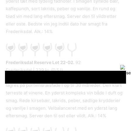
yderst tæt med tydelig fadnoter. I smagen syltede bær,
kaffepunch, sort lakrids, peber og vanilje. En rund og
blød vin med lang eftersmag. Server den til vildtretter
eller oste. Bedste vin jeg indtil dato har smagt fra
Frederiksdal. Alk.: 14%
Frederiksdal Reserve
Lot 22-02.
92
Frederiksdal | 239 kr. (0,5 l)
Kirsebærvin blandet af flere årgange fra Lolland og
lagres på portvinsræsfade i op til 30 måneder. Den klart
tørreste af vinene. En yderst kompleks vin både i duft og
smag. Røde kirsebær, lakrids, peber, sødlige krydderier
og vanilje i smagen. Velbalanceret med en yderst lang
eftersmag. Server den til ost eller vildt. Alk.: 14%