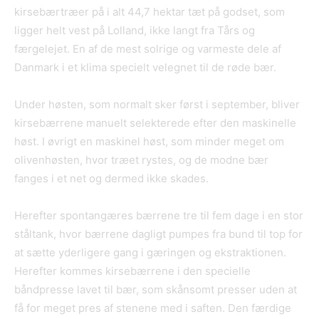
kirsebærtræer på i alt 44,7 hektar tæt på godset, som
ligger helt vest på Lolland, ikke langt fra Tårs og
færgelejet. En af de mest solrige og varmeste dele af
Danmark i et klima specielt velegnet til de røde bær.
Under høsten, som normalt sker først i september, bliver
kirsebærrene manuelt selekterede efter den maskinelle
høst. I øvrigt en maskinel høst, som minder meget om
olivenhøsten, hvor træet rystes, og de modne bær
fanges i et net og dermed ikke skades.
Herefter spontangæres bærrene tre til fem dage i en stor
ståltank, hvor bærrene dagligt pumpes fra bund til top for
at sætte yderligere gang i gæringen og ekstraktionen.
Herefter kommes kirsebærrene i den specielle
båndpresse lavet til bær, som skånsomt presser uden at
få for meget pres af stenene med i saften. Den færdige