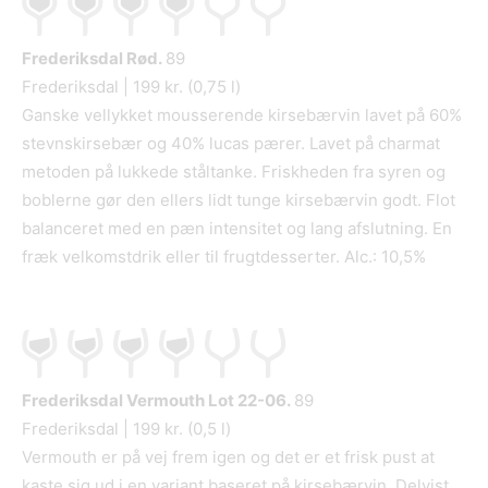
Frederiksdal Rød.
89
Frederiksdal | 199 kr. (0,75 l)
Ganske vellykket mousserende kirsebærvin lavet på 60%
stevnskirsebær og 40% lucas pærer. Lavet på charmat
metoden på lukkede ståltanke. Friskheden fra syren og
boblerne gør den ellers lidt tunge kirsebærvin godt. Flot
balanceret med en pæn intensitet og lang afslutning. En
fræk velkomstdrik eller til frugtdesserter. Alc.: 10,5%
Frederiksdal Vermouth Lot 22-06.
89
Frederiksdal | 199 kr. (0,5 l)
Vermouth er på vej frem igen og det er et frisk pust at
kaste sig ud i en variant baseret på kirsebærvin. Delvist