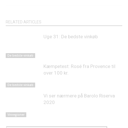
RELATED ARTICLES
Uge 31: De bedste vinkøb
De bedste vinkøb
Kæmpetest: Rosé fra Provence til
over 100 kr.
De bedste vinkøb
Vi ser nærmere på Barolo Riserva
2020
Vinregioner