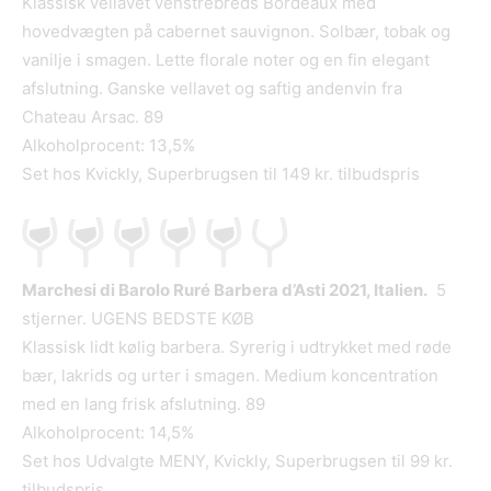
Klassisk vellavet venstrebreds Bordeaux med
hovedvægten på cabernet sauvignon. Solbær, tobak og
vanilje i smagen. Lette florale noter og en fin elegant
afslutning. Ganske vellavet og saftig andenvin fra
Chateau Arsac. 89
Alkoholprocent: 13,5%
Set hos Kvickly, Superbrugsen til 149 kr. tilbudspris
Marchesi di Barolo Ruré Barbera d’Asti 2021, Italien.
5
stjerner. UGENS BEDSTE KØB
Klassisk lidt kølig barbera. Syrerig i udtrykket med røde
bær, lakrids og urter i smagen. Medium koncentration
med en lang frisk afslutning. 89
Alkoholprocent: 14,5%
Set hos Udvalgte MENY, Kvickly, Superbrugsen til 99 kr.
tilbudspris