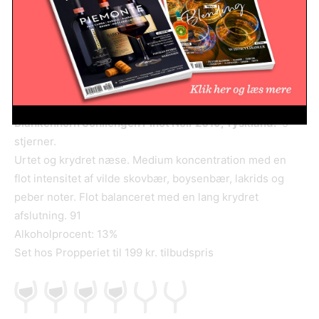
meget. 95
Alkoholprocent: 13,5%
Set hos Laudrup Vin til 499 kr. tilbudspris
Blankenhorn Schliengen Pinot Noir 2019, Tyskland.
5
stjerner.
Urtet og krydret næse. Medium koncentration med en
flot intensitet af vilde skovbær, boysenbær, lakrids og
peber noter. Flot balanceret med en lang krydret
afslutning. 91
Alkoholprocent: 13%
Set hos Propperiet til 199 kr. tilbudspris