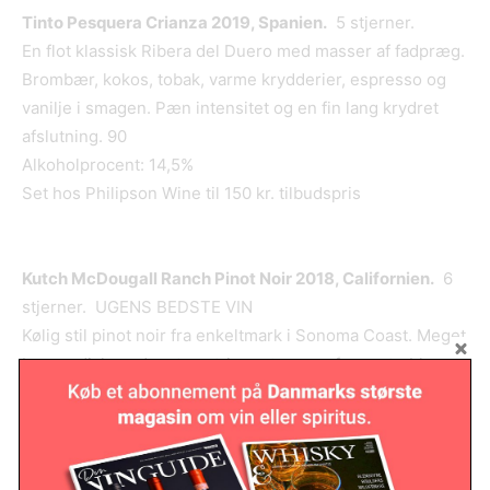
Tinto Pesquera Crianza 2019, Spanien.
5 stjerner.
En flot klassisk Ribera del Duero med masser af fadpræg.
Brombær, kokos, tobak, varme krydderier, espresso og
vanilje i smagen. Pæn intensitet og en fin lang krydret
afslutning. 90
Alkoholprocent: 14,5%
Set hos Philipson Wine til 150 kr. tilbudspris
Kutch McDougall Ranch Pinot Noir 2018, Californien.
6
stjerner. UGENS BEDSTE VIN
Kølig stil pinot noir fra enkeltmark i Sonoma Coast. Meget
burgundisk med en tør, stringent smag af granatæble,
jordbær, tobak og strejf vanilje. Moden i kernen men med
lidt urtet præg mulighed fra helklasse fermenteringen.
Spændende og meget seriøs vin! Den er ikke billig men
sammenlignet med Bourgogne er dette ikke en krone for