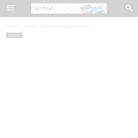
Forside
Nyheder
Ikonisk barvogn relanceres
Nyheder