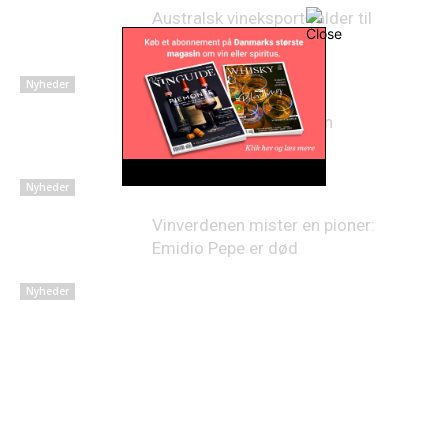
Australsk vineksport falder til
laveste niveau i 22 år
Nyheder
Lovende høst på Sicilien
Nyheder
Vinverdenen mister en pioner:
Emidio Pepe er død
Nyheder