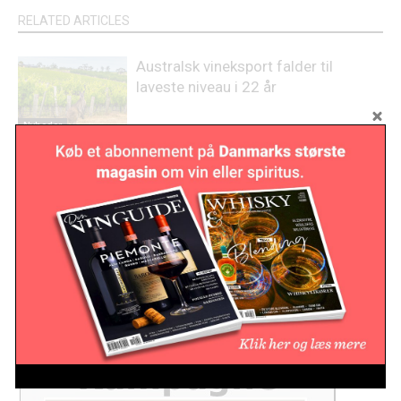
RELATED ARTICLES
Australsk vineksport falder til
laveste niveau i 22 år
Nyheder
Lovende høst på Sicilien
Nyheder
Vinverdenen mister en pioner:
Emidio Pepe er død
Nyheder