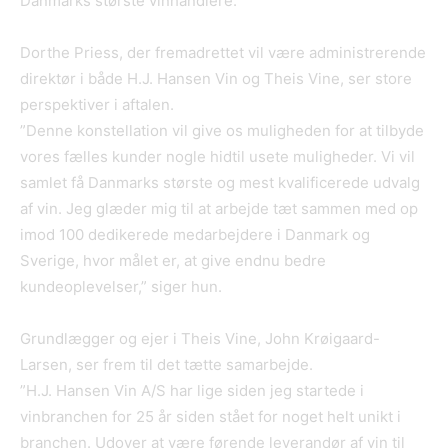
Danmarks største vinhandlere.
Dorthe Priess, der fremadrettet vil være administrerende
direktør i både H.J. Hansen Vin og Theis Vine, ser store
perspektiver i aftalen.
”Denne konstellation vil give os muligheden for at tilbyde
vores fælles kunder nogle hidtil usete muligheder. Vi vil
samlet få Danmarks største og mest kvalificerede udvalg
af vin. Jeg glæder mig til at arbejde tæt sammen med op
imod 100 dedikerede medarbejdere i Danmark og
Sverige, hvor målet er, at give endnu bedre
kundeoplevelser,” siger hun.
Grundlægger og ejer i Theis Vine, John Krøigaard-
Larsen, ser frem til det tætte samarbejde.
”H.J. Hansen Vin A/S har lige siden jeg startede i
vinbranchen for 25 år siden stået for noget helt unikt i
branchen. Udover at være førende leverandør af vin til