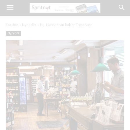
Forside
Nyheder
H.J. Hansen vin køber Theis Vine
Nyheder