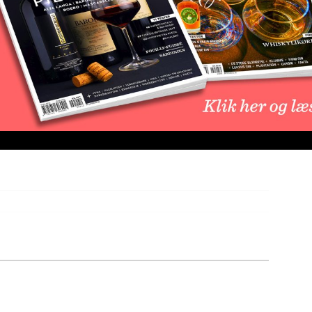
eri som skal ligge på sydkysten lige uden for byen Port
 Elixir Distillers nu bekræftet. Navnet kommer fra en
pføres og betyder ”stedet hvor kilden løber”. Det er
estillerings dyder med moderne teknologi på det nye
 benytte malt som er gulvmaltet på stedet. Det er
et nye destilleri. Der vil blive bygget 14 huse for
ter samt en restaurant og bar. Man forventer at kunne
et 2024.