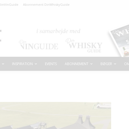
inVinGuide
Abonnement DinWhiskyGuide
INSPIRATION
EVENTS
ABONNEMENT
BØGER
OM