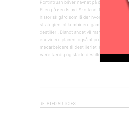
Portintruan bliver navnet på det nye destill
Ellen på øen Islay i Skotland. Det har ejerne
historisk gård som lå der hvor destilleriet o
strategien, at kombinere gamle klassiske d
destilleri. Blandt andet vil man udelukkende
endvidere planen, også at producere rom på d
medarbejdere til destilleriet, et besøgscen
være færdig og starte destilleringen i forår
RELATED ARTICLES