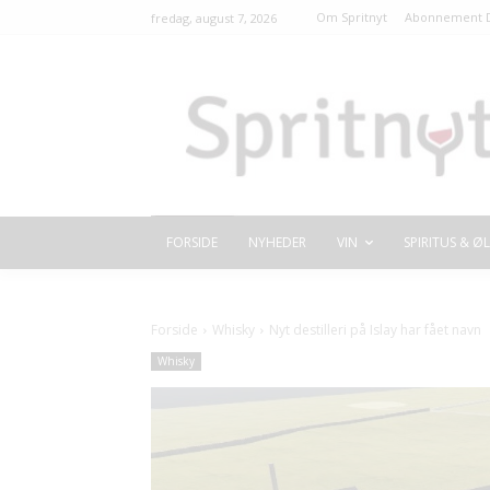
Om Spritnyt
Abonnement D
fredag, august 7, 2026
FORSIDE
NYHEDER
VIN
SPIRITUS & ØL
Forside
Whisky
Nyt destilleri på Islay har fået navn
Whisky