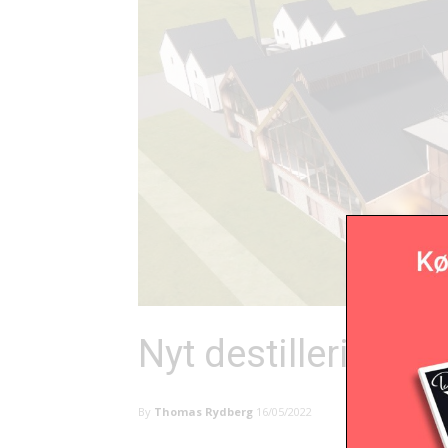
Nyt destilleri på I
By
Thomas Rydberg
16/05/2022