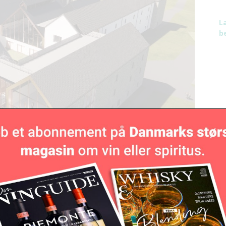
L
be
N
h
slay har fået navn