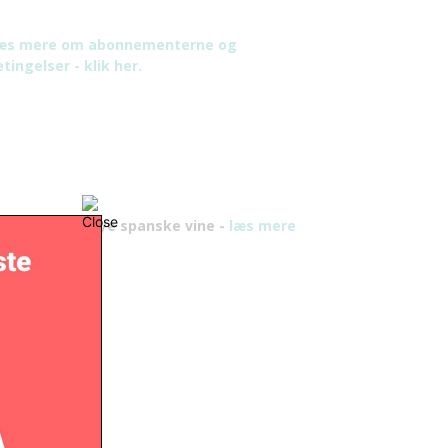
æs mere om abonnementerne og
tingelser - klik her.
y bog om de nye spanske vine -
læs mere
er