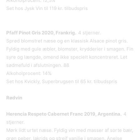
Alkoholprocent: 12,5%
Set hos Jysk Vin til 119 kr. tilbudspris
Pfaff Pinot Gris 2020, Frankrig.
4 stjerner.
Sprød blomstret næse og en klassisk Alsace pinot gris.
Fyldig med gule æbler, blomster, krydderier i smagen. Fin
syre og længde, omend ikke specielt koncentreret. Let
sødmefuld i afslutningen. 88
Alkoholprocent: 14%
Set hos Kvickly, Superbrugsen til 65 kr. tilbudspris
Rødvin
Herencia Respeto Cabernet Franc 2019, Argentina.
4
stjerner.
Mørk lidt urtet næse. Fyldig vin med masser af sorte bær,
grøn peber, lakrids og strejf vanilje i smagen. Anelse