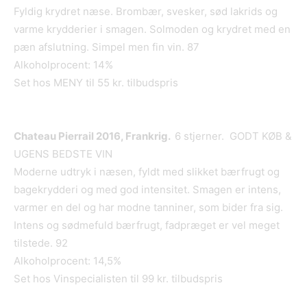
Fyldig krydret næse. Brombær, svesker, sød lakrids og
varme krydderier i smagen. Solmoden og krydret med en
pæn afslutning. Simpel men fin vin. 87
Alkoholprocent: 14%
Set hos MENY til 55 kr. tilbudspris
Chateau Pierrail 2016, Frankrig.
6 stjerner. GODT KØB &
UGENS BEDSTE VIN
Moderne udtryk i næsen, fyldt med slikket bærfrugt og
bagekrydderi og med god intensitet. Smagen er intens,
varmer en del og har modne tanniner, som bider fra sig.
Intens og sødmefuld bærfrugt, fadpræget er vel meget
tilstede. 92
Alkoholprocent: 14,5%
Set hos Vinspecialisten til 99 kr. tilbudspris