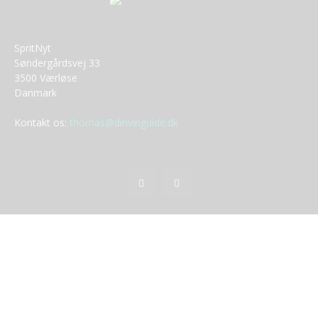
SpritNyt
Søndergårdsvej 33
3500 Værløse
Danmark
Kontakt os:
thomas@dinvinguide.dk