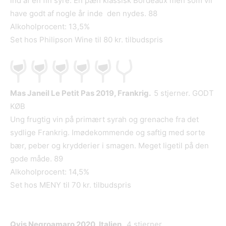
ind af en fin syre. En pæn klassisk Bordeaux men som vil
have godt af nogle år inde den nydes. 88
Alkoholprocent: 13,5%
Set hos Philipson Wine til 80 kr. tilbudspris
Mas Janeil Le Petit Pas 2019, Frankrig.
5 stjerner. GODT
KØB
Ung frugtig vin på primært syrah og grenache fra det
sydlige Frankrig. Imødekommende og saftig med sorte
bær, peber og krydderier i smagen. Meget ligetil på den
gode måde. 89
Alkoholprocent: 14,5%
Set hos MENY til 70 kr. tilbudspris
Qvis Negroamaro 2020, Italien.
4 stjerner.