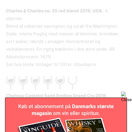
Charles & Charles no. 35 red blend 2018, USA.
4
stjerner.
Blend af cabernet sauvignon og syrah fra Washington
State. Intens frugtig med masser af blomme, brombær,
sort peber, lakrids i smagen. Koncentreret og
velbalanceret. En rigtig bællevin i dne øvre ende. 89
Alkoholprocent: 14,1%
Set hos Holte Vinlager til 130 kr. tilbudspris
Chateau Castelot Saint Emilion Grand Cru 2016,
Frankrig.
5 stjerner.
Flot intensitet og koncentration. Man mærker tydeligt det
er fra et af de bedre år i Bordeaux hvor vinen virkelig får
lov til at folde sig ud og få et solmodent udtryk. Bormbær,