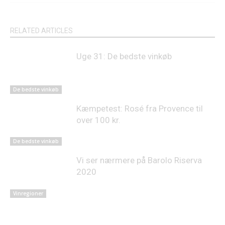
RELATED ARTICLES
Uge 31: De bedste vinkøb
De bedste vinkøb
Kæmpetest: Rosé fra Provence til
over 100 kr.
De bedste vinkøb
Vi ser nærmere på Barolo Riserva
2020
Vinregioner