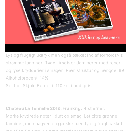
tobak, krydderier og vanilje i smagen. Flot lang
eftersmag. 91
Alkoholprocent: 13%
Set hos Bichel til 165 kr. tilbudspris
Batasiolo Langhe Nebbiolo 2019, Italien.
4 stjerner.
Lys og frugtigt udtryk men også pakket ind af forholdsvis
stramme tanniner. Røde kirsebær dominerer med roser
og lyse krydderier i smagen. Pæn struktur og længde. 89
Alkoholprocent: 14%
Set hos Skjold Burne til 110 kr. tilbudspris
Chateau La Tonnelle 2019, Frankrig.
4 stjerner.
Mørke krydrede noter i duft og smag. Let bitre grønne
tanniner, men bagved en ganske pæn fyldig frugt pakket