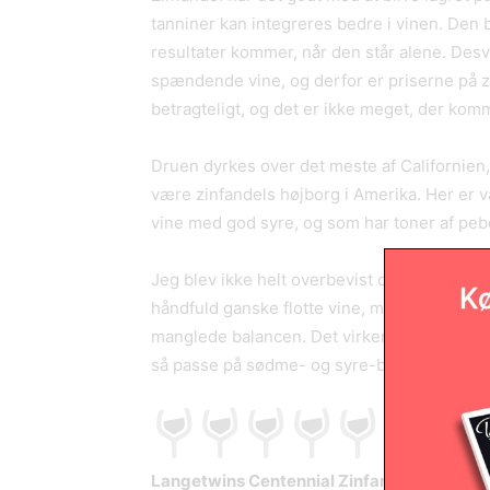
tanniner kan integreres bedre i vinen. Den 
resultater kommer, når den står alene. Des
spændende vine, og derfor er priserne på z
betragteligt, og det er ikke meget, der ko
Druen dyrkes over det meste af Californien,
være zinfandels højborg i Amerika. Her er v
vine med god syre, og som har toner af pe
Jeg blev ikke helt overbevist over kvalitete
håndfuld ganske flotte vine, men der var be
manglede balancen. Det virker som om, at en
så passe på sødme- og syre-balancen.
Langetwins Centennial Zinfandel 2011, L