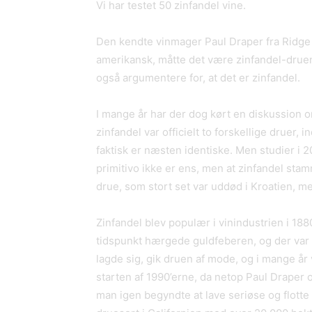
Vi har testet 50 zinfandel vine.
Den kendte vinmager Paul Draper fra Ridge
amerikansk, måtte det være zinfandel-druen
også argumentere for, at det er zinfandel.
I mange år har der dog kørt en diskussion om
zinfandel var officielt to forskellige druer, i
faktisk er næsten identiske. Men studier i 2
primitivo ikke er ens, men at zinfandel stam
drue, som stort set var uddød i Kroatien, me
Zinfandel blev populær i vinindustrien i 188
tidspunkt hærgede guldfeberen, og der var
lagde sig, gik druen af mode, og i mange år 
starten af 1990’erne, da netop Paul Draper 
man igen begyndte at lave seriøse og flotte