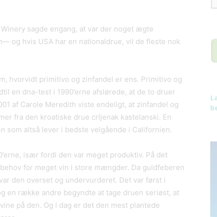
 Winery sagde engang, at var der noget ægte
— og hvis USA har en nationaldrue, vil de fleste nok
, hvorvidt primitivo og zinfandel er ens. Primitivo og
ndtil en dna-test i 1990’erne afslørede, at de to druer
L
001 af Carole Meredith viste endeligt, at zinfandel og
be
mer fra den kroatiske drue crljenak kastelanski. En
n som altså lever i bedste velgående i Californien.
0’erne, især fordi den var meget produktiv. På det
 behov for meget vin i store mængder. Da guldfeberen
var den overset og undervurderet. Det var først i
og en række andre begyndte at tage druen seriøst, at
 vine på den. Og i dag er det den mest plantede