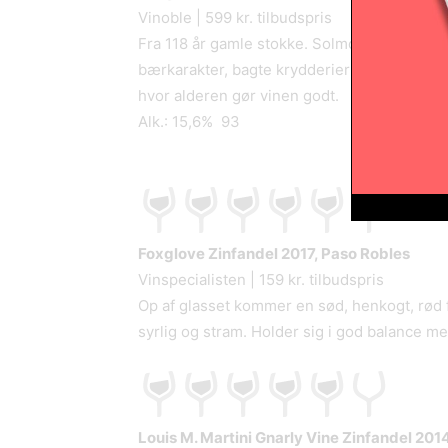
Vinoble | 599 kr. tilbudspris
Fra 118 år gamle stokke. Solmoden jordbær 
bærkarakter, bagte krydderier og vanilje; me
hvor alderen gør vinen godt.
Alk.: 15,6% 93
Foxglove Zinfandel 2017, Paso Robles
Vinspecialisten | 159 kr. tilbudspris
Op af glasset kommer en sød, henkogt, rød 
syrlig og stram. Holder sig i god balance m
Louis M. Martini Gnarly Vine Zinfandel 20