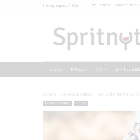
Om Spritnyt
Abonnement D
fredag, august 7, 2026
FORSIDE
NYHEDER
VIN
SPIRITUS & ØL
Forside
De bedste vinkøb
Test: Zinfandel fra Califo
De bedste vinkøb
Vintest