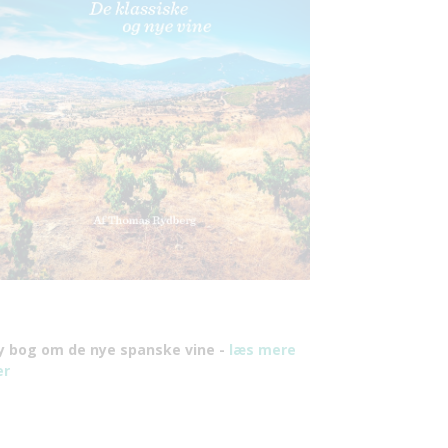
y bog om de nye spanske vine -
læs mere
er