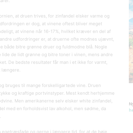
arer.
ifornien, at druen trives, for zinfandel elsker varme og
dfordringen er dog, at vinene oftest bliver meget
eligt, at vinene når 16-17%, hvilket kræver en del af
 andre udfordringer er, at druerne ofte modnes ujævnt,
e både bitre grønne druer og fuldmodne blå. Nogle
lide de lidt grønne og bitre toner i vinen, mens andre
et. De bedste resultater får man i et ikke for varmt,
t længere.
g bruges til mange forskelligartede vine. Druen
til tykke og kraftige portvinstyper. Mest kendt herhjemme
rødvine. Men amerikanerne selv elsker white zinfandel,
N
andel med en forholdsvist lav alkohol, men sødme, da
h
.
å egetræsfade og gerne i længere tid, for at de høje