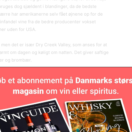
bruges dog sjældent i blandinger, da de bedste
værre har amerikanerne selv fået øjnene op for de
infandel vine fra de bedre producenter vokset
mmer uden for USA.
 men det er især Dry Creek Valley, som anses for at
armt om dagen og køligt om natten. Det giver saftige
ber og brombær.
n af zinfandel set over en bred kam. Der var en
tydeligt flere vine, som faldt igennem, og som
 af nøglerne er at sikre sig ikke for modne druer og
odi TESTVINDER