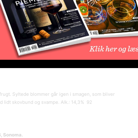
i næsen. Flot krydret og intens vin med masser af
n pakket ind af en flot syre. En flot og gennemført zin,
frugt. Syltede blommer går igen i smagen, som bliver
ed lidt skovbund og svampe. Alk.: 14,3% 92
14, Sonoma.