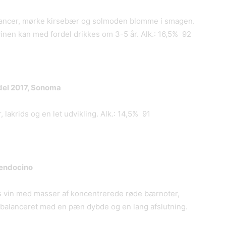
nuancer, mørke kirsebær og solmoden blomme i smagen.
vinen kan med fordel drikkes om 3-5 år. Alk.: 16,5% 92
ndel 2017, Sonoma
akrids og en let udvikling. Alk.: 14,5% 91
Mendocino
 vin med masser af koncentrerede røde bærnoter,
elbalanceret med en pæn dybde og en lang afslutning.