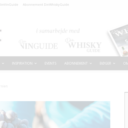
inVinGuide
Abonnement DinWhiskyGuide
INSPIRATION
EVENTS
ABONNEMENT
BØGER
OM
rnien