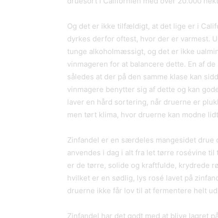
druesort i Californien med over 20.000 hekt
Og det er ikke tilfældigt, at det lige er i Cal
dyrkes derfor oftest, hvor der er varmest. U
tunge alkoholmæssigt, og det er ikke ualmind
vinmageren for at balancere dette. En af de
således at der på den samme klase kan sidd
vinmagere benytter sig af dette og kan gode 
laver en hård sortering, når druerne er plukk
men tørt klima, hvor druerne kan modne lid
Zinfandel er en særdeles mangesidet drue o
anvendes i dag i alt fra let tørre rosévine 
er de tørre, solide og kraftfulde, krydrede 
hvilket er en sødlig, lys rosé lavet på zinf
druerne ikke får lov til at fermentere helt ud
Zinfandel har det godt med at blive lagret p