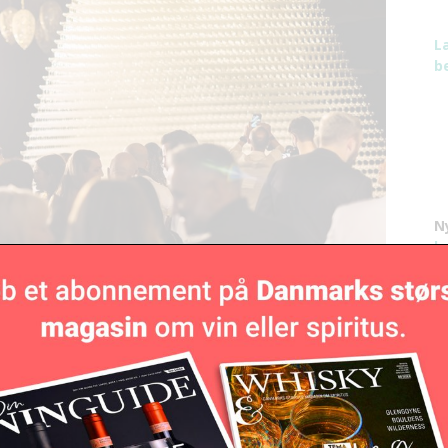
L
be
N
h
laspyramide