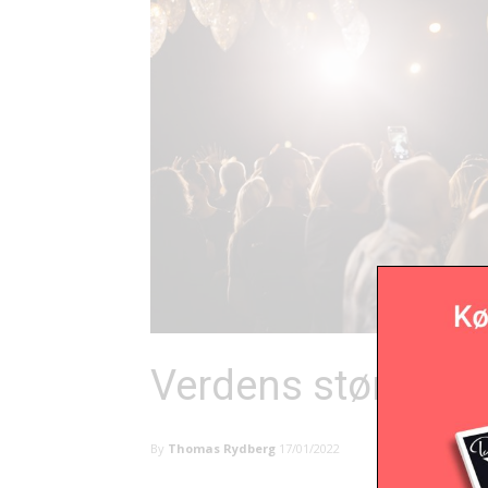
Verdens største g
By
Thomas Rydberg
17/01/2022