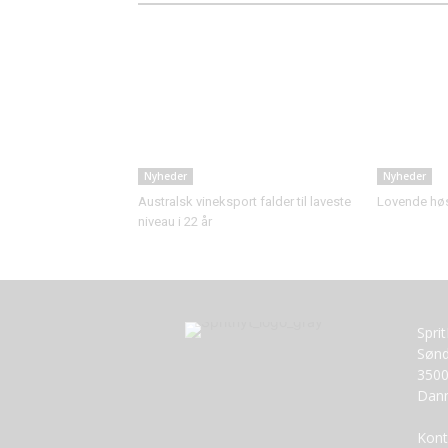
Nyheder
Nyheder
Australsk vineksport falder til laveste
Lovende høst
niveau i 22 år
Spri
Sønd
3500
Dan
Kont