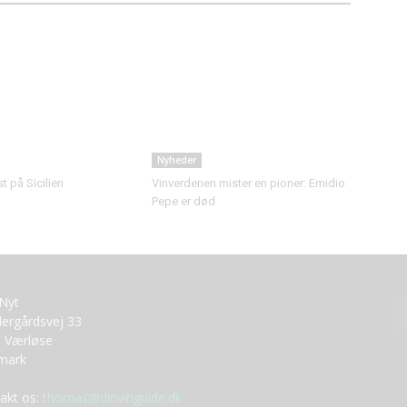
Nyheder
 på Sicilien
Vinverdenen mister en pioner: Emidio
Pepe er død
tNyt
ergårdsvej 33
 Værløse
mark
akt os:
thomas@dinvinguide.dk