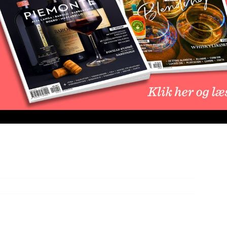
benyttet til at slå den nye verdensrekord . 8,23
at lave den enorme pyramide som nu bliver optaget i
spyramide lavet af champagneglas.
ents der stod bag og det tog teamet fem dage mellem
s resort i Dubai. Eventet var lavet i samarbejde med
f Moët & Chandon blev fyldt i glassene fra toppen.