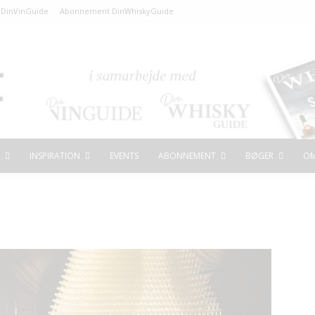
DinVinGuide
Abonnement DinWhiskyGuide
INSPIRATION
EVENTS
ABONNEMENT
BØGER
OM