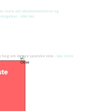
æs mere om abonnementerne og
tingelser - klik her.
y bog om de nye spanske vine -
læs mere
er