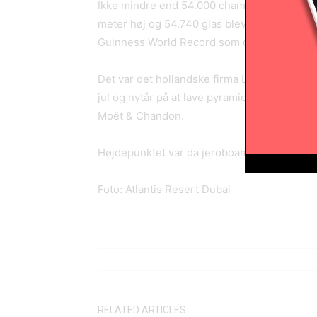
Ikke mindre end 54.000 champagneglas blev 
meter høj og 54.740 glas blev benyttet for 
Guinness World Record som den største gla
Det var det hollandske firma Luuk Broos Ev
jul og nytår på at lave pyramiden på Atlanti
Moët & Chandon.
Højdepunktet var da jeroboamflasker (3 l) a
Foto: Atlantis Resert Dubai
RELATED ARTICLES