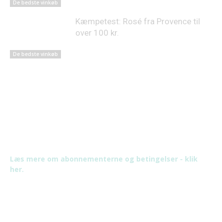
De bedste vinkøb
Kæmpetest: Rosé fra Provence til
over 100 kr.
De bedste vinkøb
Læs mere om abonnementerne og betingelser - klik
her.