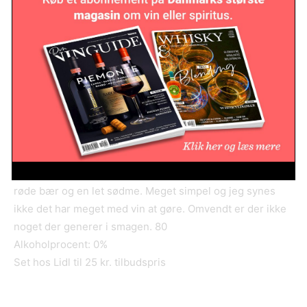
Chateau Ségur 2017, Frankrig.
3 stjerner.
Diskret i næsen. Klassisk Bordeaux med en medium
koncentration. Noget urtet med solbærblade, tobak og
strejf vanilje. Tør og ikke specielt lang i smagen. 85
Alkoholprocent: 13%
Set hos Kvickly, Superbrugsen til 69 kr. tilbudspris
Cabernet Sauvignon de-alcoholised NV.
2 stjerner.
Diskret i næsen. Meget saftevandsagtigt i smagen med
røde bær og en let sødme. Meget simpel og jeg synes
ikke det har meget med vin at gøre. Omvendt er der ikke
noget der generer i smagen. 80
Alkoholprocent: 0%
Set hos Lidl til 25 kr. tilbudspris