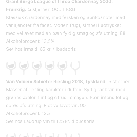
Grant Burge League of Three Chardonnay 2020,
Frankrig. 5
stjerner. GODT KØB
Klassisk chardonnay med fersken og abrikosnoter med
vaniljenoter fra fadet. Moden frugt, simpel i udtrykket
med vellavet med en pæn fyldig smag og afslutning. 88
Alkoholprocent: 13,5%
Set hos Irma til 65 kr. tilbudspris
Van Volxem Schiefer Riesling 2018, Tyskland.
5 stjerner.
Masser af riesling karakter i duften. Syrlig rank vin med
grønne æbler, flint og citrus i smagen. Pæn intensitet og
sprød afslutning. Flot vellavet vin. 90
Alkoholprocent: 12%
Set hos Laudrup Vin til 125 kr. tilbudspris