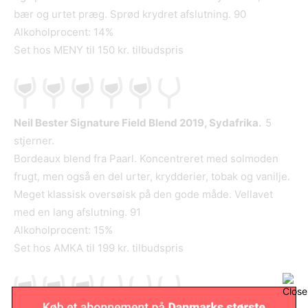
bær og urtet præg. Sprød krydret afslutning. 90
Alkoholprocent: 14%
Set hos MENY til 150 kr. tilbudspris
Neil Bester Signature Field Blend 2019, Sydafrika.
5
stjerner.
Bordeaux blend fra Paarl. Koncentreret med solmoden
frugt, men også en del urter, krydderier, tobak og vanilje.
Meget klassisk oversøisk på den gode måde. Vellavet
med en lang afslutning. 91
Alkoholprocent: 15%
Set hos AMKA til 199 kr. tilbudspris